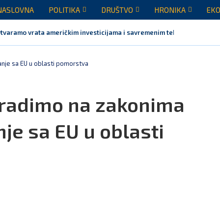
NASLOVNA
POLITIKA
DRUŠTVO
HRONIKA
EKO
Otvaramo vrata američkim investicijama i savremenim tehnologijama, rez
anje sa EU u oblasti pomorstva
 radimo na zakonima
je sa EU u oblasti