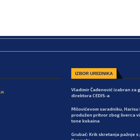
IZBOR UREDNIKA
Vladimir Čađenović izabran za
JA
direktora CEDIS-a
Milovićevom saradniku, Harisu
produžen pritvor zbog šverca viš
tone kokaina
Grubač: Krik skretanja pažnje s