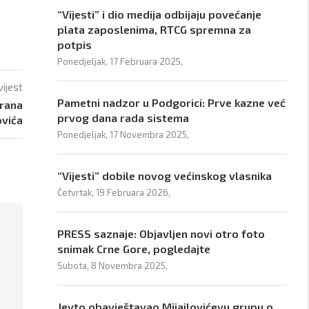
“Vijesti” i dio medija odbijaju povećanje
plata zaposlenima, RTCG spremna za
potpis
Ponedjeljak, 17 Februara 2025,
vijest
Pametni nadzor u Podgorici: Prve kazne već
orana
prvog dana rada sistema
ovića
Ponedjeljak, 17 Novembra 2025,
“Vijesti” dobile novog većinskog vlasnika
Četvrtak, 19 Februara 2026,
PRESS saznaje: Objavljen novi otro foto
snimak Crne Gore, pogledajte
Subota, 8 Novembra 2025,
Jevto obavještavao Mijajlovićevu grupu o