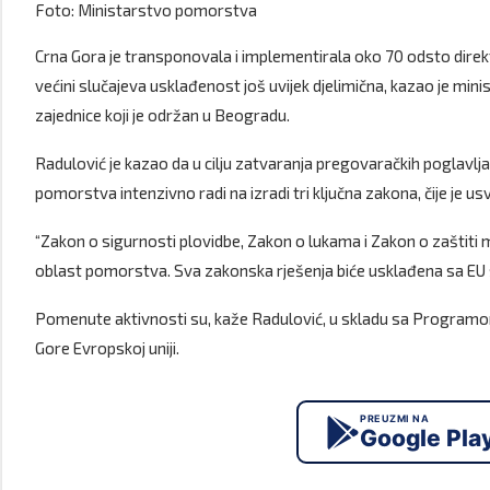
Foto: Ministarstvo pomorstva
Crna Gora je transponovala i implementirala oko 70 odsto direkt
većini slučajeva usklađenost još uvijek djelimična, kazao je mi
zajednice koji je održan u Beogradu.
Radulović je kazao da u cilju zatvaranja pregovaračkih poglavlj
pomorstva intenzivno radi na izradi tri ključna zakona, čije je u
“Zakon o sigurnosti plovidbe, Zakon o lukama i Zakon o zaštit
oblast pomorstva. Sva zakonska rješenja biće usklađena sa EU s
Pomenute aktivnosti su, kaže Radulović, u skladu sa Programo
Gore Evropskoj uniji.
PREUZMI NA
Google Pla