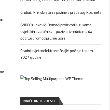
Grubač: Krik skretanja pažnje s predatog Kosmeta
ne
(VIDEO) Laković: Domaći proizvodi u rukama
svjetskih zvaničnika – poziv privrednicima da
podrže promociju Crne Gore
Gradnja vjetroelektrane Brajići počinje tokom
a
2027. godine
rne
NAJČITANIJE VIJESTI: