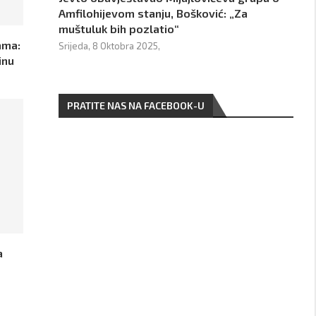
Amfilohijevom stanju, Bošković: „Za
muštuluk bih pozlatio“
ama:
Srijeda, 8 Oktobra 2025,
inu
PRATITE NAS NA FACEBOOK-U
a