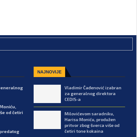
NAJNOVIJE
 generalnog
Vladimir Čađenović izabran
za generalnog direktora
CEDIS-a
 Moniću,
e od četiri
Milovićevom saradniku,
Harisu Moniću, produžen
pritvor zbog šverca više od
četiri tone kokaina
 predatog