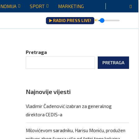
NOMIJA
SPORT
MARKETING
▶️ RADIO PRESS LIVE!
🔊
ultati saradnje govoriće...
Pretraga
PRETRAGA
Najnovije vijesti
Vladimir Čađenović izabran za generalnog
direktora CEDIS-a
Milovićevom saradniku, Harisu Moniću, produžen
pritvor zbog šverca više od četiri tone kokaina