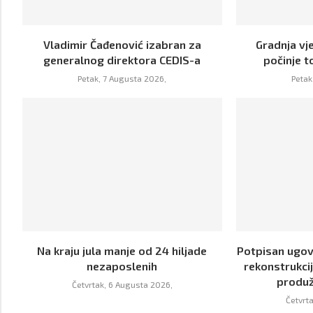
Vladimir Čađenović izabran za
Gradnja vje
generalnog direktora CEDIS-a
počinje 
Petak, 7 Augusta 2026,
Petak
Na kraju jula manje od 24 hiljade
Potpisan ugov
nezaposlenih
rekonstrukci
produž
Četvrtak, 6 Augusta 2026,
Četvrt