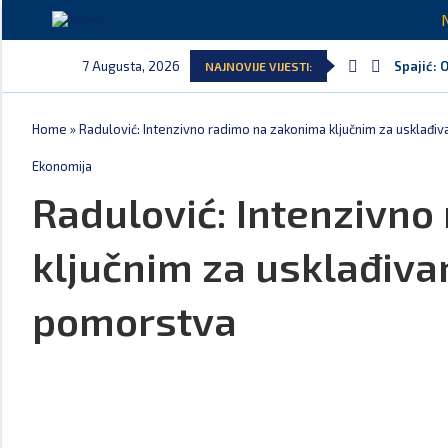
7 Augusta, 2026
Spajić: 
NAJNOVIJE VIJESTI:
Home
»
Radulović: Intenzivno radimo na zakonima ključnim za usklađiv
Ekonomija
Radulović: Intenzivno
ključnim za usklađivan
pomorstva