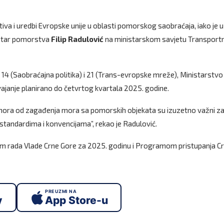
iva i uredbi Evropske unije u oblasti pomorskog saobraćaja, iako je u
nistar pomorstva
Filip Radulović
na ministarskom savjetu Transport
a 14 (Saobraćajna politika) i 21 (Trans-evropske mreže), Ministarstvo
svajanje planirano do četvrtog kvartala 2025. godine.
i mora od zagađenja mora sa pomorskih objekata su izuzetno važni z
tandardima i konvencijama”, rekao je Radulović.
m rada Vlade Crne Gore za 2025. godinu i Programom pristupanja C
PREUZMI NA
y
App Store-u