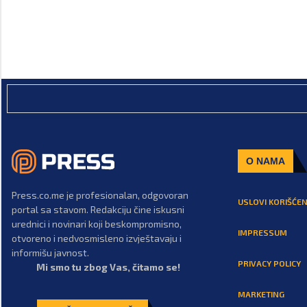
O NAMA
Press.co.me je profesionalan, odgovoran
USLOVI KORIŠĆEN
portal sa stavom. Redakciju čine iskusni
urednici i novinari koji beskompromisno,
IMPRESSUM
otvoreno i nedvosmisleno izvještavaju i
informišu javnost.
PRIVACY POLICY
Mi smo tu zbog Vas, čitamo se!
MARKETING