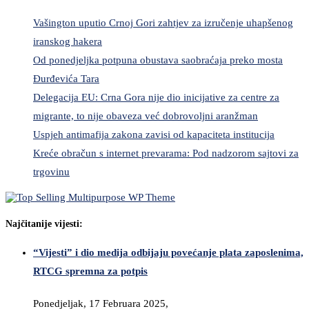
Vašington uputio Crnoj Gori zahtjev za izručenje uhapšenog
iranskog hakera
Od ponedjeljka potpuna obustava saobraćaja preko mosta
Đurđevića Tara
Delegacija EU: Crna Gora nije dio inicijative za centre za
migrante, to nije obaveza već dobrovoljni aranžman
Uspjeh antimafija zakona zavisi od kapaciteta institucija
Kreće obračun s internet prevarama: Pod nadzorom sajtovi za
trgovinu
Najčitanije vijesti:
“Vijesti” i dio medija odbijaju povećanje plata zaposlenima,
RTCG spremna za potpis
Ponedjeljak, 17 Februara 2025,