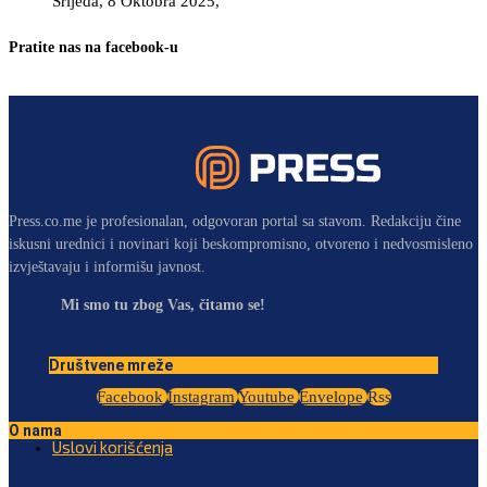
Srijeda, 8 Oktobra 2025,
Pratite nas na facebook-u
Press.co.me je profesionalan, odgovoran portal sa stavom. Redakciju čine
iskusni urednici i novinari koji beskompromisno, otvoreno i nedvosmisleno
izvještavaju i informišu javnost.
Mi smo tu zbog Vas, čitamo se!
Društvene mreže
Facebook
Instagram
Youtube
Envelope
Rss
O nama
Uslovi korišćenja