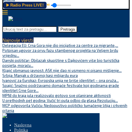
▶️ Radio Press LIVE!
🔊
Pretraga
Najnovije vijesti:
Delegacija EU: Crna Gora nije dio inicijative za centre za migrante,...
Potpisan ugovor za prvu fazu stambenog projekta na Veljem brdu
vrijednu...
Danski političar: Obilazak skupštine s Dajkovićem više bio turistička
posjeta, moraću...
Kljajić obmanuo javnost: ASK nije dao ni usmeno ni pisano mišljenje...
Srbija: Manjak u državnoj kasi milijardu eura
Ivanović za Eurokaz: Evropska unija ne briše identitet – ona pruža...
Spajić: Snažno podržavamo domaće festivale koji godinama grade
identitet Crne Gore...
MPNI do kraja jula realizovalo gotovo sve planirane aktivnosti
U prethodnih pet godina: Vučić tri puta odbio da glasa Rezoluciju...
MCP odgovorila Vučiću: Nedopustivo političko tumačenje litija i crkvenih
pitanja
Naslovna
Politika