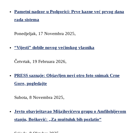
Pametni nadzor u Podgorici: Prve kazne već prvog dana
rada sistema
Ponedjeljak, 17 Novembra 2025,
“Vijesti” dobile novog većinskog vlasnika
Četvrtak, 19 Februara 2026,
PRESS saznaje: Objavljen novi otro foto snimak Crne
Gore, pogledajte
Subota, 8 Novembra 2025,
Jevto obavještavao Mijajlovićevu grupu o Amfilohijevom
stanju, Bošković: „Za muštuluk bih pozlatio“