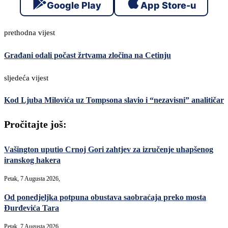
Google Play
App Store-u
prethodna vijest
Građani odali počast žrtvama zločina na Cetinju
sljedeća vijest
Kod Ljuba Milovića uz Tompsona slavio i “nezavisni” analitičar
Pročitajte još:
Vašington uputio Crnoj Gori zahtjev za izručenje uhapšenog
iranskog hakera
Petak, 7 Augusta 2026,
Od ponedjeljka potpuna obustava saobraćaja preko mosta
Đurđevića Tara
Petak, 7 Augusta 2026,