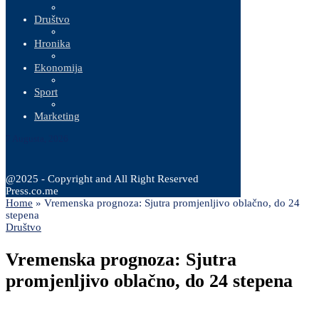
Društvo
Hronika
Ekonomija
Sport
Marketing
7 Augusta, 2026
@2025 - Copyright and All Right Reserved
Press.co.me
Home
»
Vremenska prognoza: Sjutra promjenljivo oblačno, do 24
stepena
Društvo
Vremenska prognoza: Sjutra
promjenljivo oblačno, do 24 stepena