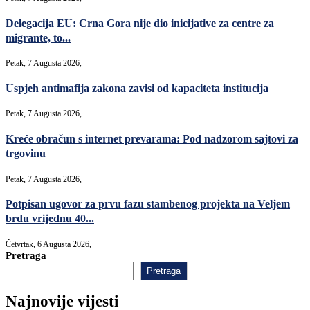
Delegacija EU: Crna Gora nije dio inicijative za centre za
migrante, to...
Petak, 7 Augusta 2026,
Uspjeh antimafija zakona zavisi od kapaciteta institucija
Petak, 7 Augusta 2026,
Kreće obračun s internet prevarama: Pod nadzorom sajtovi za
trgovinu
Petak, 7 Augusta 2026,
Potpisan ugovor za prvu fazu stambenog projekta na Veljem
brdu vrijednu 40...
Četvrtak, 6 Augusta 2026,
Pretraga
Pretraga
Najnovije vijesti