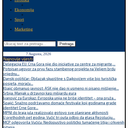
Hronika
Ekonomija
Sport
Marketing
Pretraga
7 Augusta, 2026
Najnovije vijesti:
Delegacija EU: Crna Gora nije dio inicijative za centre za migrante,...
Potpisan ugovor za prvu fazu stambenog projekta na Veljem brdu
vrijednu...
Danski političar: Obilazak skupštine s Dajkovićem više bio turistička
posjeta, moraću...
Kljajić obmanuo javnost: ASK nije dao ni usmeno ni pisano mišljenje...
Srbija: Manjak u državnoj kasi milijardu eura
Ivanović za Eurokaz: Evropska unija ne briše identitet – ona pruža...
Spajić: Snažno podržavamo domaće festivale koji godinama grade
identitet Crne Gore...
MPNI do kraja jula realizovalo gotovo sve planirane aktivnosti
U prethodnih pet godina: Vučić tri puta odbio da glasa Rezoluciju...
MCP odgovorila Vučiću: Nedopustivo političko tumačenje litija i crkvenih
pitanja