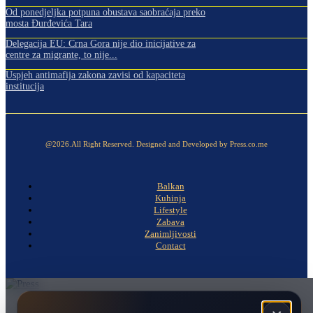
Od ponedjeljka potpuna obustava saobraćaja preko
mosta Đurđevića Tara
Delegacija EU: Crna Gora nije dio inicijative za
centre za migrante, to nije...
Uspjeh antimafija zakona zavisi od kapaciteta
institucija
@2026.All Right Reserved. Designed and Developed by Press.co.me
Balkan
Kuhinja
Lifestyle
Zabava
Zanimljivosti
Contact
Naslovna