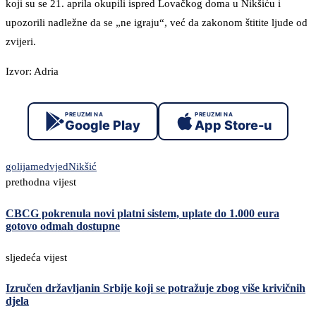
koji su se 21. aprila okupili ispred Lovačkog doma u Nikšiću i
upozorili nadležne da se „ne igraju“, već da zakonom štitite ljude od
zvijeri.
Izvor: Adria
PREUZMI NA
PREUZMI NA
Google Play
App Store-u
golija
medvjed
Nikšić
prethodna vijest
CBCG pokrenula novi platni sistem, uplate do 1.000 eura
gotovo odmah dostupne
sljedeća vijest
Izručen državljanin Srbije koji se potražuje zbog više krivičnih
djela