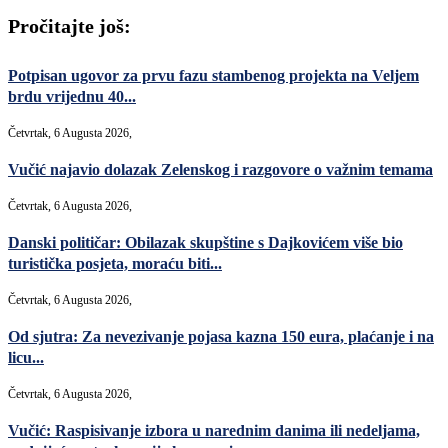
Pročitajte još:
Potpisan ugovor za prvu fazu stambenog projekta na Veljem
brdu vrijednu 40...
Četvrtak, 6 Augusta 2026,
Vučić najavio dolazak Zelenskog i razgovore o važnim temama
Četvrtak, 6 Augusta 2026,
Danski političar: Obilazak skupštine s Dajkovićem više bio
turistička posjeta, moraću biti...
Četvrtak, 6 Augusta 2026,
Od sjutra: Za nevezivanje pojasa kazna 150 eura, plaćanje i na
licu...
Četvrtak, 6 Augusta 2026,
Vučić: Raspisivanje izbora u narednim danima ili nedeljama,