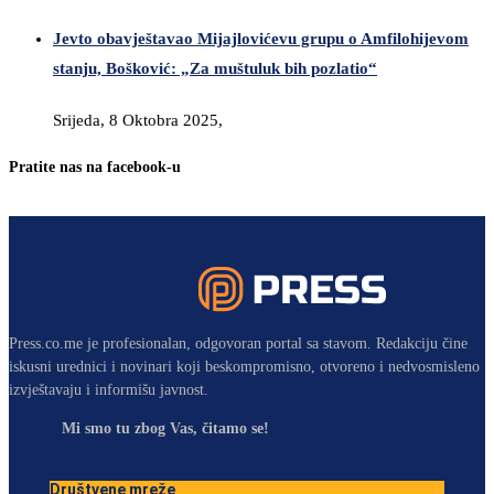
Jevto obavještavao Mijajlovićevu grupu o Amfilohijevom
stanju, Bošković: „Za muštuluk bih pozlatio“
Srijeda, 8 Oktobra 2025,
Pratite nas na facebook-u
Press.co.me je profesionalan, odgovoran portal sa stavom. Redakciju čine
iskusni urednici i novinari koji beskompromisno, otvoreno i nedvosmisleno
izvještavaju i informišu javnost.
Mi smo tu zbog Vas, čitamo se!
Društvene mreže