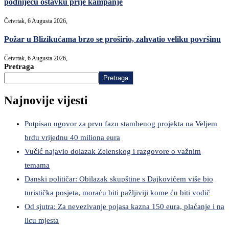
podnijeću ostavku prije kampanje
Četvrtak, 6 Augusta 2026,
Požar u Blizikućama brzo se proširio, zahvatio veliku površinu
Četvrtak, 6 Augusta 2026,
Pretraga
Pretraga
Najnovije vijesti
Potpisan ugovor za prvu fazu stambenog projekta na Veljem
brdu vrijednu 40 miliona eura
Vučić najavio dolazak Zelenskog i razgovore o važnim
temama
Danski političar: Obilazak skupštine s Dajkovićem više bio
turistička posjeta, moraću biti pažljiviji kome ću biti vodič
Od sjutra: Za nevezivanje pojasa kazna 150 eura, plaćanje i na
licu mjesta