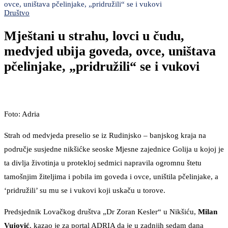
ovce, uništava pčelinjake, „pridružili“ se i vukovi
Društvo
Mještani u strahu, lovci u čudu,
medvjed ubija goveda, ovce, uništava
pčelinjake, „pridružili“ se i vukovi
Foto: Adria
Strah od medvjeda preselio se iz Rudinjsko – banjskog kraja na
područje susjedne nikšićke seoske Mjesne zajednice Golija u kojoj je
ta divlja životinja u protekloj sedmici napravila ogromnu štetu
tamošnjim žiteljima i pobila im goveda i ovce, uništila pčelinjake, a
‘pridružili’ su mu se i vukovi koji uskaču u torove.
Predsjednik Lovačkog društva „Dr Zoran Kesler“ u Nikšiću,
Milan
Vujović
, kazao je za portal ADRIA da je u zadnjih sedam dana