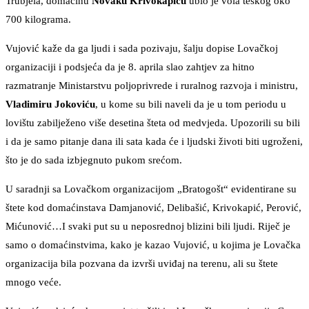
Trubjela, domaćinu
Novaku Krivokapiću
ubio je vola teškog oko
700 kilograma.
Vujović kaže da ga ljudi i sada pozivaju, šalju dopise Lovačkoj
organizaciji i podsjeća da je 8. aprila slao zahtjev za hitno
razmatranje Ministarstvu poljoprivrede i ruralnog razvoja i ministru,
Vladimiru Jokoviću
, u kome su bili naveli da je u tom periodu u
lovištu zabilježeno više desetina šteta od medvjeda. Upozorili su bili
i da je samo pitanje dana ili sata kada će i ljudski životi biti ugroženi,
što je do sada izbjegnuto pukom srećom.
U saradnji sa Lovačkom organizacijom „Bratogošt“ evidentirane su
štete kod domaćinstava Damjanović, Delibašić, Krivokapić, Perović,
Mićunović…I svaki put su u neposrednoj blizini bili ljudi. Riječ je
samo o domaćinstvima, kako je kazao Vujović, u kojima je Lovačka
organizacija bila pozvana da izvrši uviđaj na terenu, ali su štete
mnogo veće.