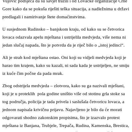
Vujović podsjeća da su savjet tražili i od Lovačke organizacije Crne
Gore kako da se pokuša riješiti teška situacija, a nadležnima u državi
predlagali i namirivanje štete domaćinstvima.
U susjednom Rudinsko – banjskom kraju, od kako su se četvorica
lovaca odazvala apelu mještana i ustrijelila medvjeda, više nema ni
jedan slučaj napada, što je potvrda da je riječ bilo o „istoj jedinci“.
Ali je strah kod mještana ostao. Oni koji su vidjeli medvjeda koji je
harao tim krajem, kako su kazali, ni sada kada je ustrijeljen, ne smiju
iz kuće čim počne da pada mrak.
Zbog odstrijela medvjeda – zlotvora, kako su ga nazivali mještani,
koji je u proteklih pola godine uništio više od stotinu grla stoke sa
tog područja, policija je tada privela i saslušala četvoricu lovaca, a
jednom napisala krivičnu prijavu. Najavljeno je bilo da će morati
odgovarati shodno zakonskim propisima, što je izazvalo protest
mještana iz Banjana, Trubjele, Trepača, Rudina, Kamenska, Brestica,