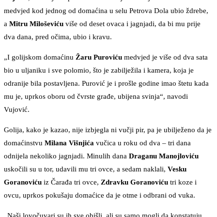
medvjed kod jednog od domaćina u selu Petrova Dola ubio ždrebe,
a
Mitru
Miloševiću
više od deset ovaca i jagnjadi, da bi mu prije
dva dana, pred očima, ubio i kravu.
„I golijskom domaćinu
Žaru Puroviću
medvjed je više od dva sata
bio u uljaniku i sve polomio, što je zabilježila i kamera, koja je
odranije bila postavljena. Purović je i prošle godine imao štetu kada
mu je, uprkos oboru od čvrste građe, ubijena svinja“, navodi
Vujović.
Golija, kako je kazao, nije izbjegla ni vučji pir, pa je ubilježeno da je
domaćinstvu
Milana Višnjića
vučica u roku od dva – tri dana
odnijela nekoliko jagnjadi. Minulih dana
Draganu Manojloviću
uskočili su u tor, udavili mu tri ovce, a sedam naklali,
Vesku
Goranoviću
iz Čarađa tri ovce,
Zdravku Goranoviću
tri koze i
ovcu, uprkos pokušaju domaćice da je otme i odbrani od vuka.
„Naši lovočuvari su ih sve obišli, ali su samo mogli da konstatuju