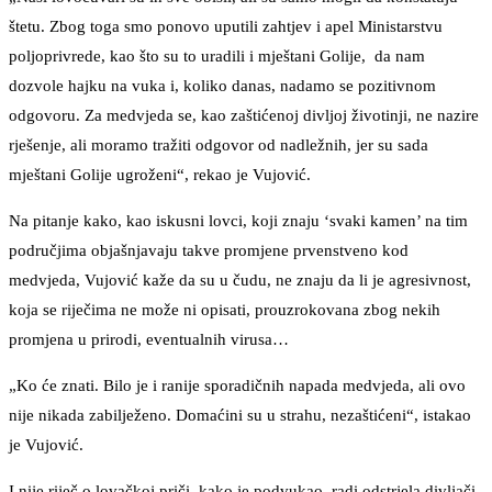
štetu. Zbog toga smo ponovo uputili zahtjev i apel Ministarstvu
poljoprivrede, kao što su to uradili i mještani Golije, da nam
dozvole hajku na vuka i, koliko danas, nadamo se pozitivnom
odgovoru. Za medvjeda se, kao zaštićenoj divljoj životinji, ne nazire
rješenje, ali moramo tražiti odgovor od nadležnih, jer su sada
mještani Golije ugroženi“, rekao je Vujović.
Na pitanje kako, kao iskusni lovci, koji znaju ‘svaki kamen’ na tim
područjima objašnjavaju takve promjene prvenstveno kod
medvjeda, Vujović kaže da su u čudu, ne znaju da li je agresivnost,
koja se riječima ne može ni opisati, prouzrokovana zbog nekih
promjena u prirodi, eventualnih virusa…
„Ko će znati. Bilo je i ranije sporadičnih napada medvjeda, ali ovo
nije nikada zabilježeno. Domaćini su u strahu, nezaštićeni“, istakao
je Vujović.
I nije riječ o lovačkoj priči, kako je podvukao, radi odstrjela divljači,