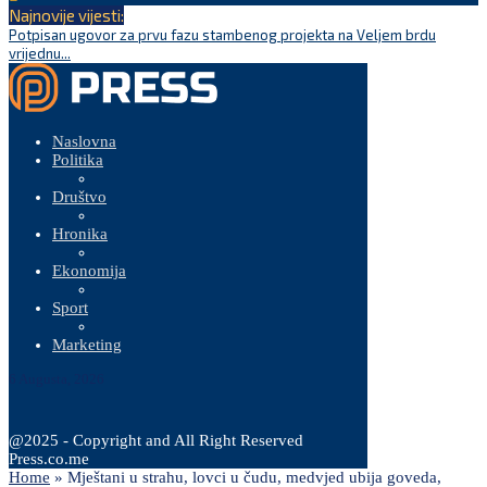
Najnovije vijesti:
Potpisan ugovor za prvu fazu stambenog projekta na Veljem brdu
D
vrijednu...
p
Naslovna
Politika
Društvo
Hronika
Ekonomija
Sport
Marketing
6 Augusta, 2026
@2025 - Copyright and All Right Reserved
Press.co.me
Home
»
Mještani u strahu, lovci u čudu, medvjed ubija goveda,