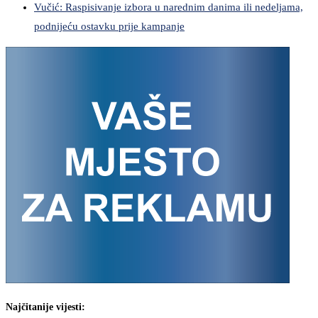
Vučić: Raspisivanje izbora u narednim danima ili nedeljama,
podnijeću ostavku prije kampanje
Najčitanije vijesti: