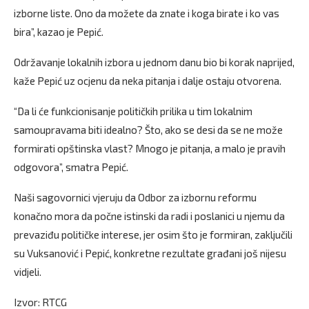
izborne liste. Ono da možete da znate i koga birate i ko vas
bira”, kazao je Pepić.
Održavanje lokalnih izbora u jednom danu bio bi korak naprijed,
kaže Pepić uz ocjenu da neka pitanja i dalje ostaju otvorena.
“Da li će funkcionisanje političkih prilika u tim lokalnim
samoupravama biti idealno? Što, ako se desi da se ne može
formirati opštinska vlast? Mnogo je pitanja, a malo je pravih
odgovora”, smatra Pepić.
Naši sagovornici vjeruju da Odbor za izbornu reformu
konačno mora da počne istinski da radi i poslanici u njemu da
prevaziđu političke interese, jer osim što je formiran, zaključili
su Vuksanović i Pepić, konkretne rezultate građani još nijesu
vidjeli.
Izvor: RTCG