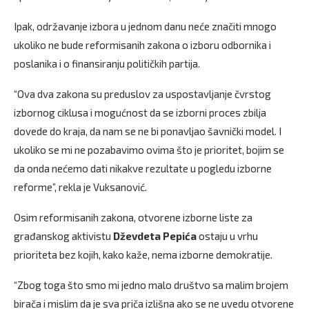
Ipak, održavanje izbora u jednom danu neće značiti mnogo
ukoliko ne bude reformisanih zakona o izboru odbornika i
poslanika i o finansiranju političkih partija.
“Ova dva zakona su preduslov za uspostavljanje čvrstog
izbornog ciklusa i mogućnost da se izborni proces zbilja
dovede do kraja, da nam se ne bi ponavljao šavnički model. I
ukoliko se mi ne pozabavimo ovima što je prioritet, bojim se
da onda nećemo dati nikakve rezultate u pogledu izborne
reforme”, rekla je Vuksanović.
Osim reformisanih zakona, otvorene izborne liste za
građanskog aktivistu
Dževdeta Pepića
ostaju u vrhu
prioriteta bez kojih, kako kaže, nema izborne demokratije.
“Zbog toga što smo mi jedno malo društvo sa malim brojem
birača i mislim da je sva priča izlišna ako se ne uvedu otvorene