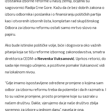
izostanka izborne reforme u našoj zemlji, ocijenili su
sagovornici Radija Crne Gore. Kažu da će bez dobrih zakona o
izboru odbornika i poslanika i o finansiranju političkih partija
kao i otvorenih izbornih lista, kompletan rad skupštinskog
Odbora za izbornu reformu ostati samo mrtvo slovo na
papiru.
Ako bude istinske političke volje, biće i dogovora oko važnih
pitanja koja se tiču reforme izbornog zakonodavstva, smatra
direktorica CEDM-a
Nevenka Vuksanović
. Uprkos retorici, do
sada nije mnogo učinjeno, a pozitivne pomake Vuksanović vidi
na lokalnom nivou.
“Gdje imamo ispostavljene određene promjene o kojima sam
odbor za izbornu reformu treba da polemiše i da ih razmatra. I
to su važne promjene, prosto promjene koje su sazrale u
našem društvu. Dakle, vjerujemo da je naše društvo zbilja
spremno za izbore u jednom danu”, navela je ona.