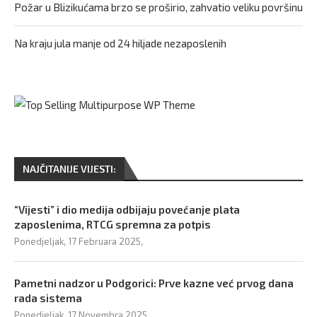
Požar u Blizikućama brzo se proširio, zahvatio veliku površinu
Na kraju jula manje od 24 hiljade nezaposlenih
NAJČITANIJE VIJESTI:
“Vijesti” i dio medija odbijaju povećanje plata
zaposlenima, RTCG spremna za potpis
Ponedjeljak, 17 Februara 2025,
Pametni nadzor u Podgorici: Prve kazne već prvog dana
rada sistema
Ponedjeljak, 17 Novembra 2025,