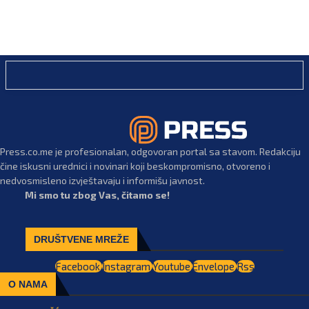
Press.co.me je profesionalan, odgovoran portal sa stavom. Redakciju
čine iskusni urednici i novinari koji beskompromisno, otvoreno i
nedvosmisleno izvještavaju i informišu javnost.
Mi smo tu zbog Vas, čitamo se!
DRUŠTVENE MREŽE
Facebook
Instagram
Youtube
Envelope
Rss
O NAMA