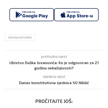
PREUZMI NA
PREUZMI NA
Google Play
App Store-u
IZBORNA REFORMA
prethodna vijest
Ubistvo Duška Jovanovića: Ko je odgovoran za 21
godinu nekažnjivosti?
sljedeća vijest
Danas konstitutivna sjednica SO Nikšić
PROČITAJTE JOŠ: