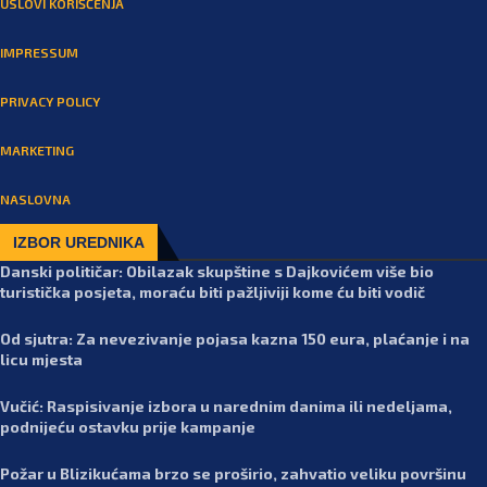
USLOVI KORIŠĆENJA
IMPRESSUM
PRIVACY POLICY
MARKETING
NASLOVNA
IZBOR UREDNIKA
Danski političar: Obilazak skupštine s Dajkovićem više bio
turistička posjeta, moraću biti pažljiviji kome ću biti vodič
Od sjutra: Za nevezivanje pojasa kazna 150 eura, plaćanje i na
licu mjesta
Vučić: Raspisivanje izbora u narednim danima ili nedeljama,
podnijeću ostavku prije kampanje
Požar u Blizikućama brzo se proširio, zahvatio veliku površinu