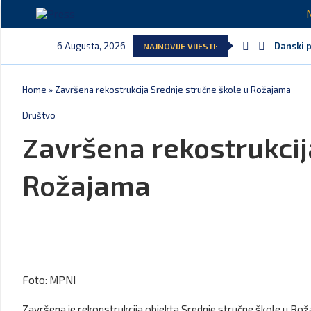
6 Augusta, 2026
Danski p
NAJNOVIJE VIJESTI:
Home
»
Završena rekostrukcija Srednje stručne škole u Rožajama
Društvo
Završena rekostrukcij
Rožajama
Foto: MPNI
Završena je rekonstrukcija objekta Srednje stručne škole u Rož