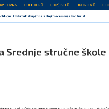
NASLOVNA
POLITIKA
DRUŠTVO
HRONIKA
EKO
olitičar: Obilazak skupštine s Dajkovićem više bio turistička posjeta, mo
a Srednje stručne škole
ajama koja uključuje zamjenu krovne konstrukcije i krovnog pokrivača