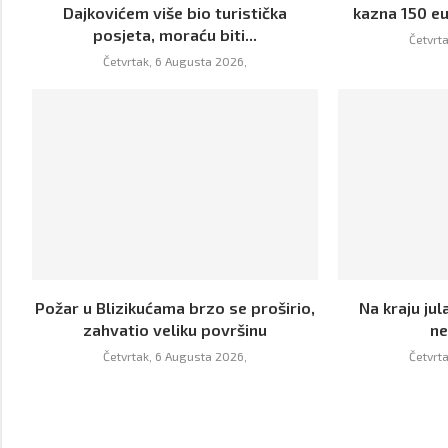
Dajkovićem više bio turistička
kazna 150 eur
posjeta, moraću biti...
Četvrt
Četvrtak, 6 Augusta 2026,
Požar u Blizikućama brzo se proširio,
Na kraju jul
zahvatio veliku površinu
ne
Četvrtak, 6 Augusta 2026,
Četvrt