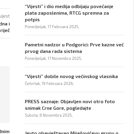
“Vijesti” i dio medija odbijaju povećanje
plata zaposlenima, RTCG spremna za
vijest
potpis
dna i
Ponedjeljak, 17 Februara 2025,
riječ
Pametni nadzor u Podgorici: Prve kazne već
prvog dana rada sistema
Ponedjeljak, 17 Novembra 2025,
“Vijesti” dobile novog većinskog vlasnika
Četvrtak, 19 Februara 2026,
PRESS saznaje: Objavljen novi otro foto
snimak Crne Gore, pogledajte
Subota, 8 Novembra 2025,
ednim
Jevto obavještavao Mijajlovićevu grupu o