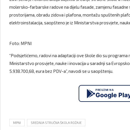
molersko-farbarske radove na dijelu fasade, zamjenu fasadne st
prostorijama, obradu zidova i plafona, montažu spuštenih plafon
elektroinstalacija, saopšteno je iz Ministarstva prosvjete, nauke 
Foto: MPNI
“Podsjetićemo, radovi na adaptaciji ove škole dio su programa r
Ministarstvo prosvjete, nauke i inovacija u saradnji sa Evropsk
5.938.700,68, eura bez PDV-a”, navodi se u saopštenju.
PREUZMI NA
Google Pla
MPNI
SREDNJA STRUČNA ŠKOLA ROŽAJE