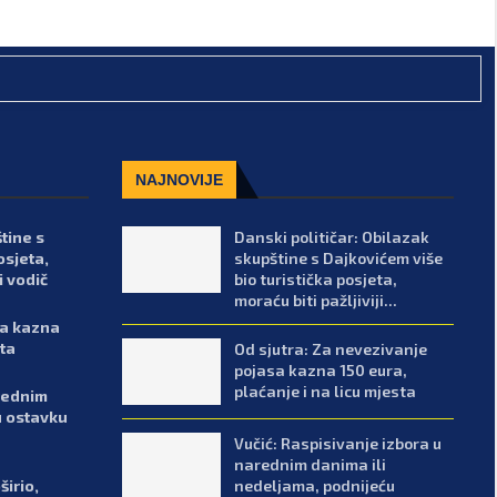
NAJNOVIJE
tine s
Danski političar: Obilazak
osjeta,
skupštine s Dajkovićem više
i vodič
bio turistička posjeta,
moraću biti pažljiviji...
sa kazna
sta
Od sjutra: Za nevezivanje
pojasa kazna 150 eura,
plaćanje i na licu mjesta
arednim
u ostavku
Vučić: Raspisivanje izbora u
narednim danima ili
nedeljama, podnijeću
širio,