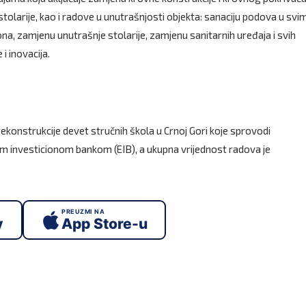
olarije, kao i radove u unutrašnjosti objekta: sanaciju podova u svi
a, zamjenu unutrašnje stolarije, zamjenu sanitarnih uređaja i svih
i inovacija.
ekonstrukcije devet stručnih škola u Crnoj Gori koje sprovodi
om investicionom bankom (EIB), a ukupna vrijednost radova je
PREUZMI NA
y
App Store-u