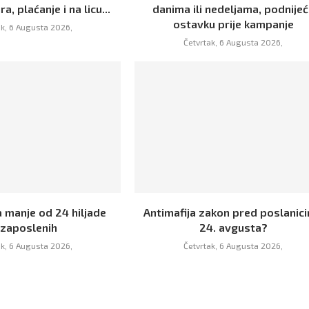
a, plaćanje i na licu...
danima ili nedeljama, podnije
ostavku prije kampanje
ak, 6 Augusta 2026,
Četvrtak, 6 Augusta 2026,
a manje od 24 hiljade
Antimafija zakon pred poslanic
zaposlenih
24. avgusta?
ak, 6 Augusta 2026,
Četvrtak, 6 Augusta 2026,