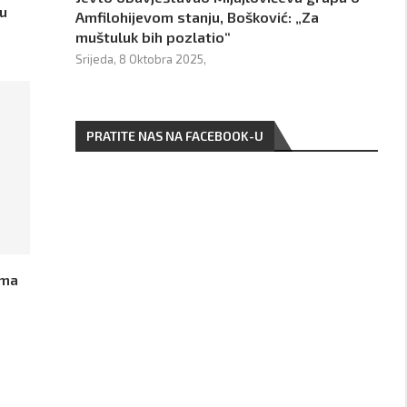
ću
Amfilohijevom stanju, Bošković: „Za
muštuluk bih pozlatio“
Srijeda, 8 Oktobra 2025,
PRATITE NAS NA FACEBOOK-U
ima