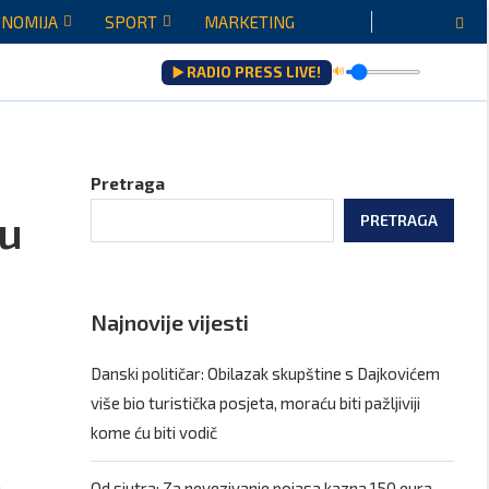
NOMIJA
SPORT
MARKETING
▶️ RADIO PRESS LIVE!
🔊
raću...
Pretraga
 u
PRETRAGA
Najnovije vijesti
Danski političar: Obilazak skupštine s Dajkovićem
više bio turistička posjeta, moraću biti pažljiviji
kome ću biti vodič
,
Od sjutra: Za nevezivanje pojasa kazna 150 eura,