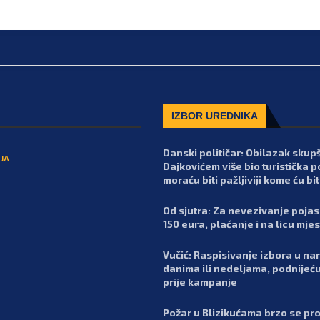
IZBOR UREDNIKA
Danski političar: Obilazak skupš
JA
Dajkovićem više bio turistička p
moraću biti pažljiviji kome ću bit
Od sjutra: Za nevezivanje poja
150 eura, plaćanje i na licu mje
Vučić: Raspisivanje izbora u n
danima ili nedeljama, podnijeć
prije kampanje
Požar u Blizikućama brzo se pro