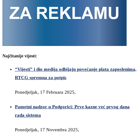
Najčitanije vijesti:
“Vijesti” i dio medija odbijaju povećanje plata zaposlenima,
RTCG spremna za potpis
Ponedjeljak, 17 Februara 2025,
Pametni nadzor u Podgorici: Prve kazne već prvog dana
rada sistema
Ponedjeljak, 17 Novembra 2025,