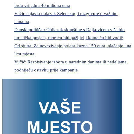
brdu vrijednu 40 miliona eura
Vučić najavio dolazak Zelenskog i razgovore o važnim
temama
Danski političar: Obilazak skupštine s Dajkovićem više bio
turistička posjeta, moraću biti pažljiviji kome ću biti vodič
Od sjutra: Za nevezivanje pojasa kazna 150 eura, plaćanje i na
licu mjesta
Vučić: Raspisivanje izbora u narednim danima ili nedeljama,
podnijeću ostavku prije kampanje