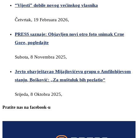
“Vijesti” dobile novog većinskog vlasnika
Četvrtak, 19 Februara 2026,
PRESS saznaje: Objavljen novi otro foto snimak Crne
Gore, pogledajte
Subota, 8 Novembra 2025,
Jevto obavještavao Mijajlovićevu grupu o Amfilohijevom
stanju, Bošković: „Za muštuluk bih pozlatio“
Srijeda, 8 Oktobra 2025,
Pratite nas na facebook-u