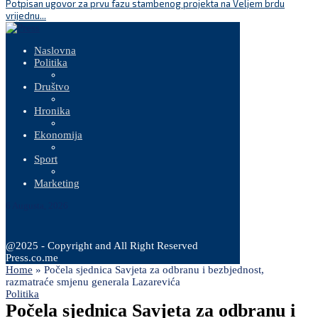
Potpisan ugovor za prvu fazu stambenog projekta na Veljem brdu
D
vrijednu...
p
Naslovna
Politika
Društvo
Hronika
Ekonomija
Sport
Marketing
6 Augusta, 2026
@2025 - Copyright and All Right Reserved
Press.co.me
Home
»
Počela sjednica Savjeta za odbranu i bezbjednost,
razmatraće smjenu generala Lazarevića
Politika
Počela sjednica Savjeta za odbranu i