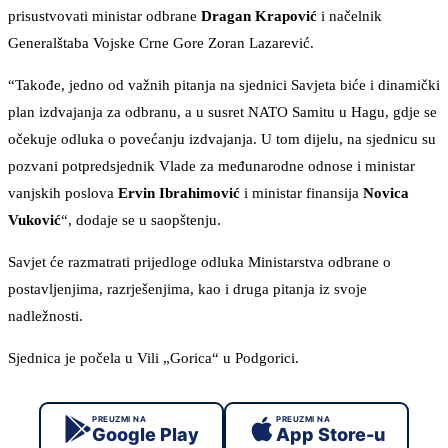
prisustvovati ministar odbrane
Dragan Krapović
i načelnik
Generalštaba Vojske Crne Gore Zoran Lazarević.
“Takođe, jedno od važnih pitanja na sjednici Savjeta biće i dinamički
plan izdvajanja za odbranu, a u susret NATO Samitu u Hagu, gdje se
očekuje odluka o povećanju izdvajanja. U tom dijelu, na sjednicu su
pozvani potpredsjednik Vlade za međunarodne odnose i ministar
vanjskih poslova
Ervin Ibrahimović
i ministar finansija
Novica
Vuković
“, dodaje se u saopštenju.
Savjet će razmatrati prijedloge odluka Ministarstva odbrane o
postavljenjima, razrješenjima, kao i druga pitanja iz svoje
nadležnosti.
Sjednica je počela u Vili „Gorica“ u Podgorici.
PREUZMI NA
PREUZMI NA
Google Play
App Store-u