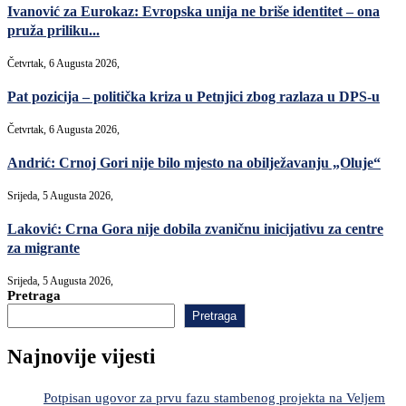
Ivanović za Eurokaz: Evropska unija ne briše identitet – ona
pruža priliku...
Četvrtak, 6 Augusta 2026,
Pat pozicija – politička kriza u Petnjici zbog razlaza u DPS-u
Četvrtak, 6 Augusta 2026,
Andrić: Crnoj Gori nije bilo mjesto na obilježavanju „Oluje“
Srijeda, 5 Augusta 2026,
Laković: Crna Gora nije dobila zvaničnu inicijativu za centre
za migrante
Srijeda, 5 Augusta 2026,
Pretraga
Pretraga
Najnovije vijesti
Potpisan ugovor za prvu fazu stambenog projekta na Veljem