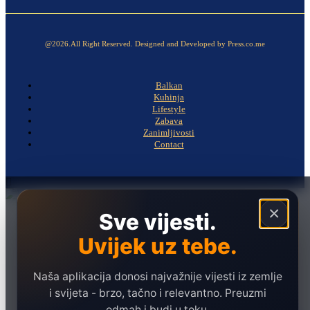
@2026.All Right Reserved. Designed and Developed by Press.co.me
Balkan
Kuhinja
Lifestyle
Zabava
Zanimljivosti
Contact
×
Sve vijesti.
Naslovna
Politika
Uvijek uz tebe.
Društvo
Hronika
Naša aplikacija donosi najvažnije vijesti iz zemlje
i svijeta - brzo, tačno i relevantno. Preuzmi
Ekonomija
odmah i budi u toku.