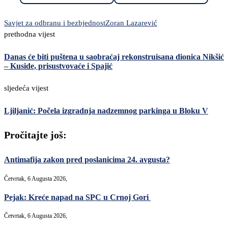
Savjet za odbranu i bezbjednost
Zoran Lazarević
prethodna vijest
Danas će biti puštena u saobraćaj rekonstruisana dionica Nikšić
– Kuside, prisustvovaće i Spajić
sljedeća vijest
Ljiljanić: Počela izgradnja nadzemnog parkinga u Bloku V
Pročitajte još:
Antimafija zakon pred poslanicima 24. avgusta?
Četvrtak, 6 Augusta 2026,
Pejak: Kreće napad na SPC u Crnoj Gori
Četvrtak, 6 Augusta 2026,