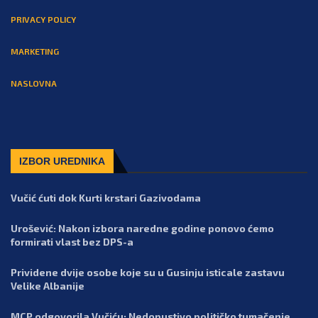
PRIVACY POLICY
MARKETING
NASLOVNA
IZBOR UREDNIKA
Vučić ćuti dok Kurti krstari Gazivodama
Urošević: Nakon izbora naredne godine ponovo ćemo
formirati vlast bez DPS-a
Prividene dvije osobe koje su u Gusinju isticale zastavu
Velike Albanije
MCP odgovorila Vučiću: Nedopustivo političko tumačenje