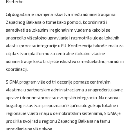
Breteche.
Cilj događaja je razmjena iskustva među administracijama
Zapadnog Balkana o tome kako pomoći, koordinirati i
sarađivati sa lokalnim i regionalnim vladama kako bi se
unapredilo višeslojno upravljanje i razmotrila uloga lokalnih
vlasti u procesu integracije u EU. Konferencija takođe imala za
cilj da stvori platformu za centralne i lokalne vladine
administracije kako bi dijelile iskustva o međuvladinoj saradnji i
koordinaciji.
SIGMA program više od tri decenije pomaže centralnim
vlastima u partnerskim administracijama u unapređenju javne
uprave i doprinosi procesu evropskih integracija. Na osnovu
bogatog iskustva i prepoznajući ključnu ulogu koju lokalne i
regionalne vlasti imaju u demokratskim sistemima, SIGMA je
proširila svoj rad u regionu Zapadnog Balkana na temu
upravljanja na više nivoa.