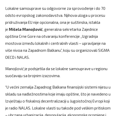
Lokalne samouprave su odgovorne za sprovođenje i do 70
odsto evropskog zakonodavstva. Njihova uloga u procesu
pridruživanja EU nije opcionalna, ona je suštinska, istakla
je
Mišela Manojlović
, generalna sekretarka Zajednice
opština Crne Gore na otvaranju konferencije „Izgradnja
mostova između lokalnih i centralnih vlasti – upravljanje na
više nivoa na Zapadnom Balkanu”, koju su organizovali SIGMA
OECD i NALAS.
Manojlović je podsjetila da se lokalne samouprave u regionu
suočavaju sa brojnim izazovima.
“U većini zemalja Zapadnog Balkana finansijski sistemi nijesu u
skladu sa nadležnostima koje imaju opštine, što je navedeno u
Izvještaju o fiskalnoj decentralizaciji u Jugoistočnoj Evropi koji
je radio NALAS. Lokalne vlasti su takođe pod velikim pritiskom
– ubrzana urbanizacija, depopulacija, ekonomske promjene i