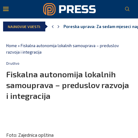
Poreska uprava: Za sedam mjeseci napl
NAJNOVIJE VIJESTI:
Laković: Crna Gora nije dobila zvaničn
Crna Gora neće biti domaćin migrants
Aerodromi Crne Gore za sedam mjeseci
EPCG: Sistem stabilan, Termoelektran
Spajić: Crna Gora neće prihvatiti cent
Home
»
Fiskalna autonomija lokalnih samouprava – preduslov
razvoja i integracija
Društvo
Fiskalna autonomija lokalnih
samouprava – preduslov razvoja
i integracija
Foto: Zajednica opština