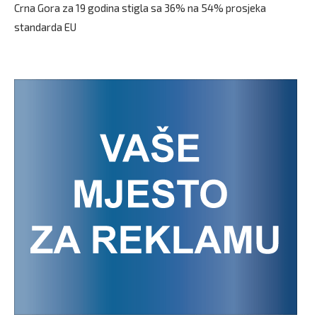
Crna Gora za 19 godina stigla sa 36% na 54% prosjeka
standarda EU