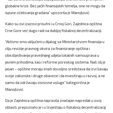
globalne krize. Bez jačih finansijskih temelja, one ne mogu da
ispune očekivanja građana” upozorila je Manojlović.
Kako su ovi izazovi prisutni i u Crnoj Gori, Zajednica opština
Crne Gore već dugo radi na dubljoj fiskalnoj decentralizaciji.
“Aktivno smo uključeni u dijalog sa Ministarstvom finansija u
cilju revizije pravnog okvira za finansiranje opština i
obezbjeđivanja pravednijeg udjela lokalnih samouprava u
javnim prihodima, kao i reforme poreskog sistema. Naš cilj je
jasan – opštine moraju imati dovoljno sredstava da izvršavaju
svoje zakonske i druge obaveze i da investiraju u razvoj, a ne
samo da održavaju osnovne usluge” kategorična je
Manojlović.
Da je Zajednica opština napravila značajan napredak u ovoj
oblasti, prepoznato je i u Izvještaju o fiskalnoj decentralizaciji