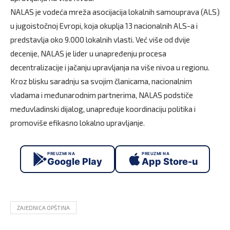
NALAS je vodeća mreža asocijacija lokalnih samouprava (ALS)
u jugoistočnoj Evropi, koja okuplja 13 nacionalnih ALS-a i
predstavlja oko 9.000 lokalnih vlasti. Već više od dvije
decenije, NALAS je lider u unapređenju procesa
decentralizacije i jačanju upravljanja na više nivoa u regionu.
Kroz blisku saradnju sa svojim članicama, nacionalnim
vladama i međunarodnim partnerima, NALAS podstiče
međuvladinski dijalog, unapređuje koordinaciju politika i
promoviše efikasno lokalno upravljanje.
PREUZMI NA
PREUZMI NA
Google Play
App Store-u
ZAJEDNICA OPŠTINA