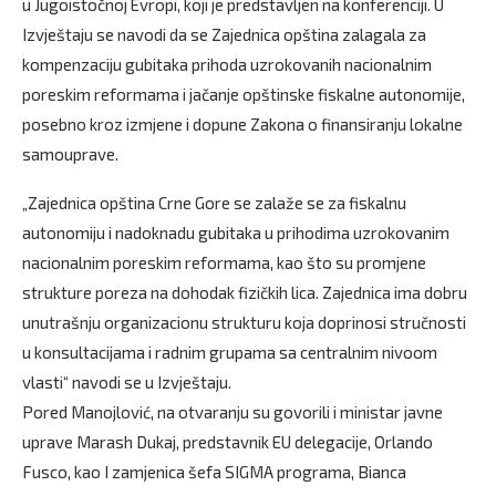
u Jugoistočnoj Evropi, koji je predstavljen na konferenciji. U
Izvještaju se navodi da se Zajednica opština zalagala za
kompenzaciju gubitaka prihoda uzrokovanih nacionalnim
poreskim reformama i jačanje opštinske fiskalne autonomije,
posebno kroz izmjene i dopune Zakona o finansiranju lokalne
samouprave.
„Zajednica opština Crne Gore se zalaže se za fiskalnu
autonomiju i nadoknadu gubitaka u prihodima uzrokovanim
nacionalnim poreskim reformama, kao što su promjene
strukture poreza na dohodak fizičkih lica. Zajednica ima dobru
unutrašnju organizacionu strukturu koja doprinosi stručnosti
u konsultacijama i radnim grupama sa centralnim nivoom
vlasti“ navodi se u Izvještaju.
Pored Manojlović, na otvaranju su govorili i ministar javne
uprave Marash Dukaj, predstavnik EU delegacije, Orlando
Fusco, kao I zamjenica šefa SIGMA programa, Bianca