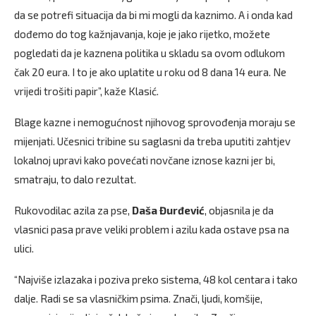
da se potrefi situacija da bi mi mogli da kaznimo. A i onda kad
dođemo do tog kažnjavanja, koje je jako rijetko, možete
pogledati da je kaznena politika u skladu sa ovom odlukom
čak 20 eura. I to je ako uplatite u roku od 8 dana 14 eura. Ne
vrijedi trošiti papir”, kaže Klasić.
Blage kazne i nemogućnost njihovog sprovođenja moraju se
mijenjati. Učesnici tribine su saglasni da treba uputiti zahtjev
lokalnoj upravi kako povećati novčane iznose kazni jer bi,
smatraju, to dalo rezultat.
Rukovodilac azila za pse,
Daša Đurđević
, objasnila je da
vlasnici pasa prave veliki problem i azilu kada ostave psa na
ulici.
“Najviše izlazaka i poziva preko sistema, 48 kol centara i tako
dalje. Radi se sa vlasničkim psima. Znači, ljudi, komšije,