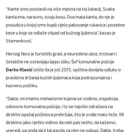
“Kante smo postavili na više mjesta na toj lokaciji. Svaka
kanta ima, naravno, svoju kesu. Ova mala kanta, do nje je
posudica u kojoj smo kupili cijelo pakovanje rukavica i posebne
kese u koje se odlaže otpad od kućnog ljubimca”, kazao je
Stamenković.
Herceg Novi je turistički grad, a neuređene ulice, trotoari i
šetalište ne ostavljaju lijepu sliku. Šef komunalne policije
Darko Klasić
ističe da je još 2015. opština donijela odluku o
pravilima držanja kućnih ljubimaca koja podrazumijeva i
kaznenu politiku.
“Dakle, mi imamo mehanizme kojima se vodimo, inspekcija,
odnosno komunalna policija, i to se najviše odražava na
direktni opažaj počinioca prekršaja, što je ovdje malo teže. Mi
direktno jako rijetko vidimo da neki pas nešto, da kažemo,
uneredi, pa onda da li taj gazda za njim ne pokupi. Dakle, treba