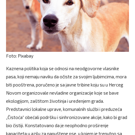
Foto: Pixabay
Kaznena politika koja se odnosi na neodgovorne vlasnike
pasa, koji nemaju naviku da očiste za svojim ljubimcima, mora
biti pooštrena, poručeno je sa javne tribine koju su u Herceg
Novom organizovale nevladine organizacije koje se bave
ekologijom, zaštitom životinja i uređenjem grada.
Predstavnici lokalne uprave, komunalnih službi i preduzeća
„Čistoća“ obećali podršku i sinhronizovane akcije, kako bi grad
bio čistiji. Konstatovano da je neophodno proširenje
kapaciteta u azilu za napuštene pse, u kojem je trenutno sa