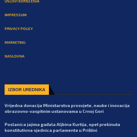
USLOVI KORIŠĆENJA
IMPRESSUM
PRIVACY POLICY
MARKETING
NASLOVNA
IZBOR UREDNIKA
Vrijedna donacija Ministarstva prosvjete, nauke i inovacija
obrazovno-vaspitnim ustanovama u Crnoj Gori
Poslanica jajima gađala Aljbina Kurtija, opet prekinuta
konstitutivna sjednica parlamenta u Prištini