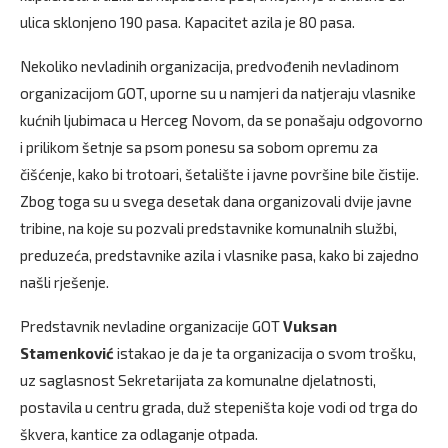
ulica sklonjeno 190 pasa. Kapacitet azila je 80 pasa.
Nekoliko nevladinih organizacija, predvođenih nevladinom
organizacijom GOT, uporne su u namjeri da natjeraju vlasnike
kućnih ljubimaca u Herceg Novom, da se ponašaju odgovorno
i prilikom šetnje sa psom ponesu sa sobom opremu za
čišćenje, kako bi trotoari, šetalište i javne površine bile čistije.
Zbog toga su u svega desetak dana organizovali dvije javne
tribine, na koje su pozvali predstavnike komunalnih službi,
preduzeća, predstavnike azila i vlasnike pasa, kako bi zajedno
našli rješenje.
Predstavnik nevladine organizacije GOT
Vuksan
Stamenković
istakao je da je ta organizacija o svom trošku,
uz saglasnost Sekretarijata za komunalne djelatnosti,
postavila u centru grada, duž stepeništa koje vodi od trga do
škvera, kantice za odlaganje otpada.