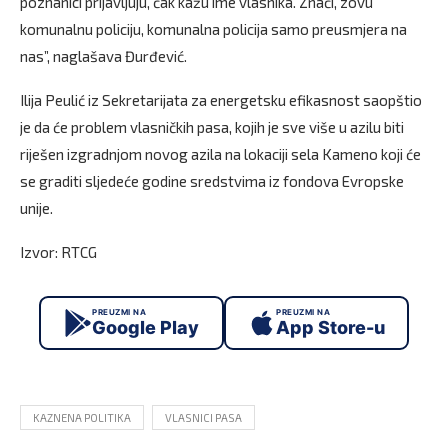
poznanici prijavljuju, čak kažu ime vlasnika. Znači, zovu
komunalnu policiju, komunalna policija samo preusmjera na
nas”, naglašava Đurđević.
Ilija Peulić iz Sekretarijata za energetsku efikasnost saopštio
je da će problem vlasničkih pasa, kojih je sve više u azilu biti
riješen izgradnjom novog azila na lokaciji sela Kameno koji će
se graditi sljedeće godine sredstvima iz fondova Evropske
unije.
Izvor: RTCG
PREUZMI NA
PREUZMI NA
Google Play
App Store-u
KAZNENA POLITIKA
VLASNICI PASA