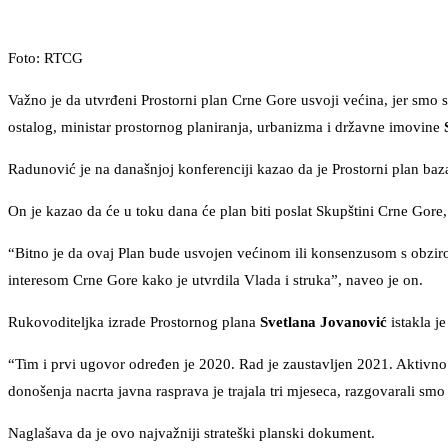
Foto: RTCG
Važno je da utvrđeni Prostorni plan Crne Gore usvoji većina, jer smo se
ostalog, ministar prostornog planiranja, urbanizma i državne imovine
S
Radunović je na današnjoj konferenciji kazao da je Prostorni plan baz
On je kazao da će u toku dana će plan biti poslat Skupštini Crne Gore
“Bitno je da ovaj Plan bude usvojen većinom ili konsenzusom s obziro
interesom Crne Gore kako je utvrdila Vlada i struka”, naveo je on.
Rukovoditeljka izrade Prostornog plana
Svetlana Jovanović
istakla j
“Tim i prvi ugovor određen je 2020. Rad je zaustavljen 2021. Aktivno
donošenja nacrta javna rasprava je trajala tri mjeseca, razgovarali sm
Naglašava da je ovo najvažniji strateški planski dokument.