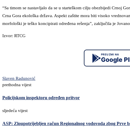
“Sa timom se nastavljalo da se u starteškom cilju obezbijedi Crnoj Gori
Crna Gora ekološka država. Aspekt zaštite mora biti visoko vrednovan. 
morfološki je teško koncipirati određena rešenja”, zaključila je Jovano
Izvor: RTCG
PREUZMI NA
Google P
Slaven Radunović
prethodna vijest
Policijskom inspektoru određen pritvor
sljedeća vijest
ASP: Zloupotrijebljen račun Regionalnog vodovoda zbog Prve b