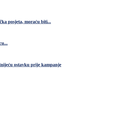
čka posjeta, moraću biti...
u...
dnijeću ostavku prije kampanje