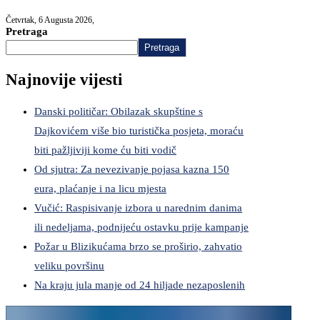
Četvrtak, 6 Augusta 2026,
Pretraga
Pretraga
Najnovije vijesti
Danski političar: Obilazak skupštine s
Dajkovićem više bio turistička posjeta, moraću
biti pažljiviji kome ću biti vodič
Od sjutra: Za nevezivanje pojasa kazna 150
eura, plaćanje i na licu mjesta
Vučić: Raspisivanje izbora u narednim danima
ili nedeljama, podnijeću ostavku prije kampanje
Požar u Blizikućama brzo se proširio, zahvatio
veliku površinu
Na kraju jula manje od 24 hiljade nezaposlenih