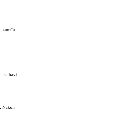
e, između
a se bavi
d. Nakon