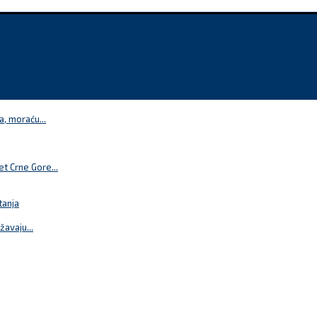
a, moraću...
t Crne Gore...
tanja
žavaju...