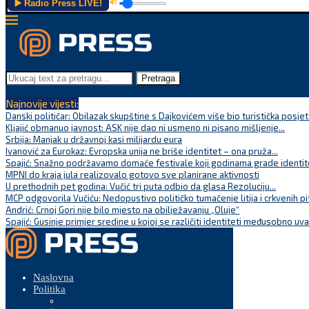
▶️ Radio Press LIVE!
🔊
Pretraga
Najnovije vijesti:
Danski političar: Obilazak skupštine s Dajkovićem više bio turistička posjet
Kljajić obmanuo javnost: ASK nije dao ni usmeno ni pisano mišljenje...
Srbija: Manjak u državnoj kasi milijardu eura
Ivanović za Eurokaz: Evropska unija ne briše identitet – ona pruža...
Spajić: Snažno podržavamo domaće festivale koji godinama grade identite
MPNI do kraja jula realizovalo gotovo sve planirane aktivnosti
U prethodnih pet godina: Vučić tri puta odbio da glasa Rezoluciju...
MCP odgovorila Vučiću: Nedopustivo političko tumačenje litija i crkvenih pi
Andrić: Crnoj Gori nije bilo mjesto na obilježavanju „Oluje“
Spajić: Gusinje primjer sredine u kojoj se različiti identiteti međusobno uva
Naslovna
Politika