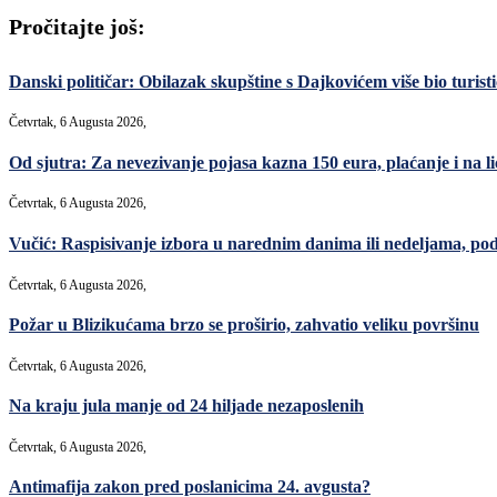
Pročitajte još:
Danski političar: Obilazak skupštine s Dajkovićem više bio turisti
Četvrtak, 6 Augusta 2026,
Od sjutra: Za nevezivanje pojasa kazna 150 eura, plaćanje i na lic
Četvrtak, 6 Augusta 2026,
Vučić: Raspisivanje izbora u narednim danima ili nedeljama, po
Četvrtak, 6 Augusta 2026,
Požar u Blizikućama brzo se proširio, zahvatio veliku površinu
Četvrtak, 6 Augusta 2026,
Na kraju jula manje od 24 hiljade nezaposlenih
Četvrtak, 6 Augusta 2026,
Antimafija zakon pred poslanicima 24. avgusta?