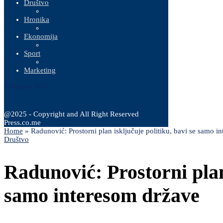
Društvo
Hronika
Ekonomija
Sport
Marketing
6 Augusta, 2026
@2025 - Copyright and All Right Reserved
Press.co.me
Home
»
Radunović: Prostorni plan isključuje politiku, bavi se samo i
Društvo
Radunović: Prostorni plan 
samo interesom države