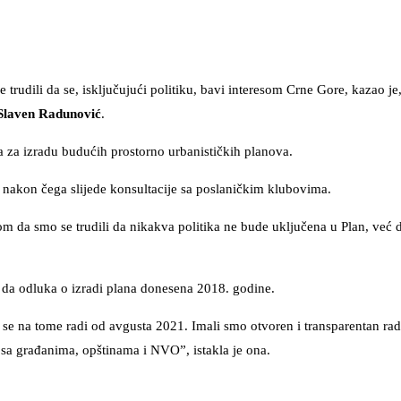
 trudili da se, isključujući politiku, bavi interesom Crne Gore, kazao j
laven Radunović
.
a za izradu budućih prostorno urbanističkih planova.
, nakon čega slijede konsultacije sa poslaničkim klubovima.
m da smo se trudili da nikakva politika ne bude uključena u Plan, već d
e da odluka o izradi plana donesena 2018. godine.
 se na tome radi od avgusta 2021. Imali smo otvoren i transparentan ra
o sa građanima, opštinama i NVO”, istakla je ona.