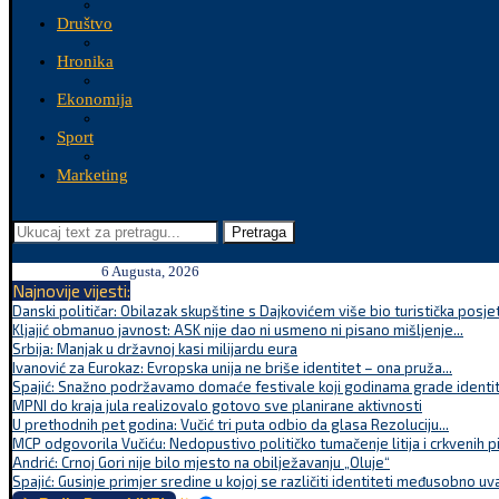
Društvo
Hronika
Ekonomija
Sport
Marketing
Pretraga
6 Augusta, 2026
Najnovije vijesti:
Danski političar: Obilazak skupštine s Dajkovićem više bio turistička posjet
Kljajić obmanuo javnost: ASK nije dao ni usmeno ni pisano mišljenje...
Srbija: Manjak u državnoj kasi milijardu eura
Ivanović za Eurokaz: Evropska unija ne briše identitet – ona pruža...
Spajić: Snažno podržavamo domaće festivale koji godinama grade identite
MPNI do kraja jula realizovalo gotovo sve planirane aktivnosti
U prethodnih pet godina: Vučić tri puta odbio da glasa Rezoluciju...
MCP odgovorila Vučiću: Nedopustivo političko tumačenje litija i crkvenih p
Andrić: Crnoj Gori nije bilo mjesto na obilježavanju „Oluje“
Spajić: Gusinje primjer sredine u kojoj se različiti identiteti međusobno uva