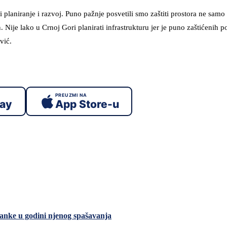
 planiranje i razvoj. Puno pažnje posvetili smo zaštiti prostora ne samo 
Nije lako u Crnoj Gori planirati infrastrukturu jer je puno zaštićenih p
vić.
PREUZMI NA
lay
App Store-u
anke u godini njenog spašavanja