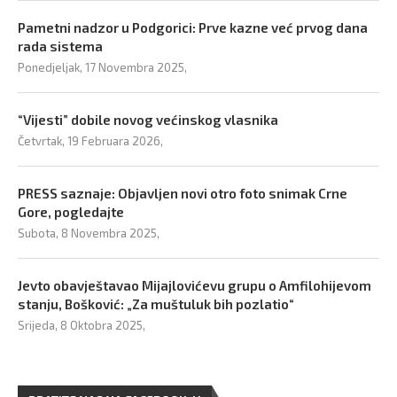
Pametni nadzor u Podgorici: Prve kazne već prvog dana
rada sistema
Ponedjeljak, 17 Novembra 2025,
“Vijesti” dobile novog većinskog vlasnika
Četvrtak, 19 Februara 2026,
PRESS saznaje: Objavljen novi otro foto snimak Crne
Gore, pogledajte
Subota, 8 Novembra 2025,
Jevto obavještavao Mijajlovićevu grupu o Amfilohijevom
stanju, Bošković: „Za muštuluk bih pozlatio“
Srijeda, 8 Oktobra 2025,