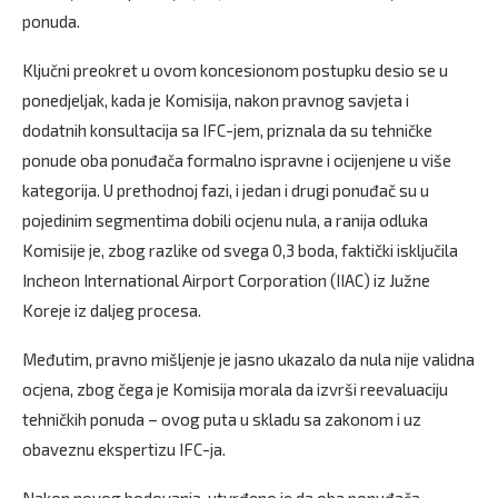
ponuda.
Ključni preokret u ovom koncesionom postupku desio se u
ponedjeljak, kada je Komisija, nakon pravnog savjeta i
dodatnih konsultacija sa IFC-jem, priznala da su tehničke
ponude oba ponuđača formalno ispravne i ocijenjene u više
kategorija. U prethodnoj fazi, i jedan i drugi ponuđač su u
pojedinim segmentima dobili ocjenu nula, a ranija odluka
Komisije je, zbog razlike od svega 0,3 boda, faktički isključila
Incheon International Airport Corporation (IIAC) iz Južne
Koreje iz daljeg procesa.
Međutim, pravno mišljenje je jasno ukazalo da nula nije validna
ocjena, zbog čega je Komisija morala da izvrši reevaluaciju
tehničkih ponuda – ovog puta u skladu sa zakonom i uz
obaveznu ekspertizu IFC-ja.
Nakon novog bodovanja, utvrđeno je da oba ponuđača