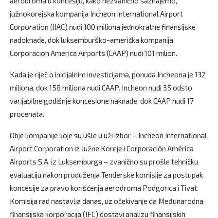
aerodroma u koncesiju, kako nezvanično saznajemo,
južnokorejska kompanija Incheon International Airport
Corporation (IIAC) nudi 100 miliona jednokratne finansijske
nadoknade, dok luksemburško-američka kompanija
Corporacion America Airports (CAAP) nudi 101 milion.
Kada je riječ o inicijalnim investicijama, ponuda Incheona je 132
miliona, dok 158 miliona nudi CAAP. Incheon nudi 35 odsto
varijabilne godišnje koncesione naknade, dok CAAP nudi 17
procenata.
Obje kompanije koje su ušle u uži izbor – Incheon International
Airport Corporation iz Južne Koreje i Corporación América
Airports S.A. iz Luksemburga – zvanično su prošle tehničku
evaluaciju nakon produženja Tenderske komisije za postupak
koncesije za pravo korišćenja aerodroma Podgorica i Tivat.
Komisija rad nastavlja danas, uz očekivanje da Međunarodna
finansijska korporacija (IFC) dostavi analizu finansijskih