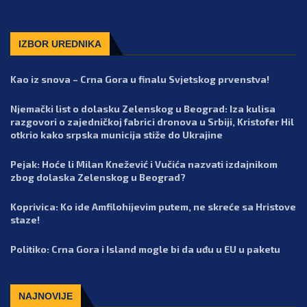
IZBOR UREDNIKA
Kao iz snova – Crna Gora u finalu Svjetskog prvenstva!
Njemački list o dolasku Zelenskog u Beograd: Iza kulisa
razgovori o zajedničkoj fabrici dronova u Srbiji, Kristofer Hil
otkrio kako srpska municija stiže do Ukrajine
Pejak: Hoće li Milan Knežević i Vučića nazvati izdajnikom
zbog dolaska Zelenskog u Beograd?
Koprivica: Ko ide Amfilohijevim putem, ne skreće sa Hristove
staze!
Politiko: Crna Gora i Island mogle bi da uđu u EU u paketu
NAJNOVIJE