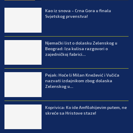
Kao iz snova – Crna Gora u finalu
Svjetskog prvenstva!
Njemački list o dolasku Zelenskog u
Beograd: Iza kulisa razgovori o
zajedničkoj fabrici...
Pejak: Hoće li Milan Knežević i Vučića
nazvati izdajnikom zbog dolaska
Zelenskog u...
Koprivica: Ko ide Amfilohijevim putem, ne
skreće sa Hristove staze!