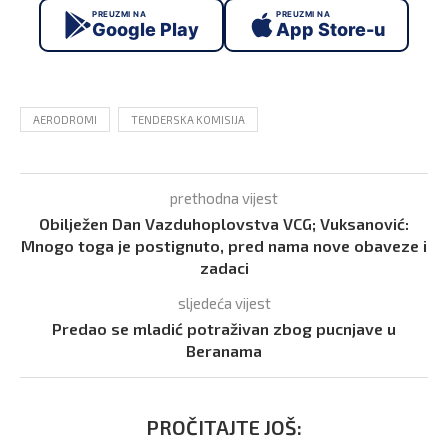
PREUZMI NA
PREUZMI NA
Google Play
App Store-u
AERODROMI
TENDERSKA KOMISIJA
prethodna vijest
Obilježen Dan Vazduhoplovstva VCG; Vuksanović:
Mnogo toga je postignuto, pred nama nove obaveze i
zadaci
sljedeća vijest
Predao se mladić potraživan zbog pucnjave u
Beranama
PROČITAJTE JOŠ: