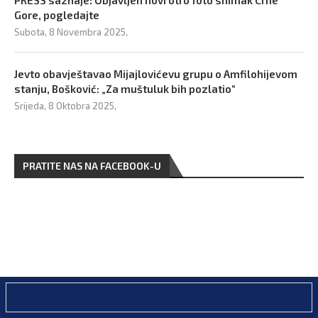
PRESS saznaje: Objavljen novi otro foto snimak Crne
Gore, pogledajte
Subota, 8 Novembra 2025,
Jevto obavještavao Mijajlovićevu grupu o Amfilohijevom
stanju, Bošković: „Za muštuluk bih pozlatio“
Srijeda, 8 Oktobra 2025,
PRATITE NAS NA FACEBOOK-U