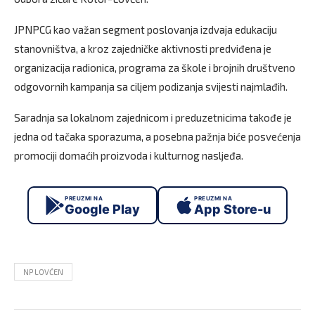
JPNPCG kao važan segment poslovanja izdvaja edukaciju
stanovništva, a kroz zajedničke aktivnosti predviđena je
organizacija radionica, programa za škole i brojnih društveno
odgovornih kampanja sa ciljem podizanja svijesti najmlađih.
Saradnja sa lokalnom zajednicom i preduzetnicima takođe je
jedna od tačaka sporazuma, a posebna pažnja biće posvećenja
promociji domaćih proizvoda i kulturnog nasljeđa.
PREUZMI NA
PREUZMI NA
Google Play
App Store-u
NP LOVĆEN