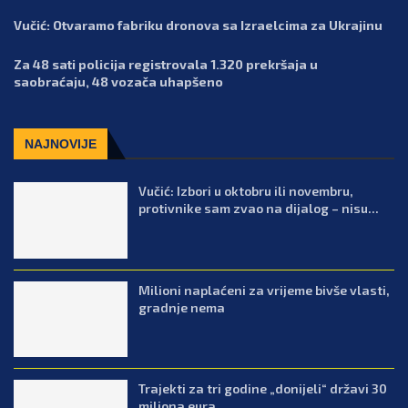
Vučić: Otvaramo fabriku dronova sa Izraelcima za Ukrajinu
Za 48 sati policija registrovala 1.320 prekršaja u
saobraćaju, 48 vozača uhapšeno
NAJNOVIJE
Vučić: Izbori u oktobru ili novembru,
protivnike sam zvao na dijalog – nisu...
Milioni naplaćeni za vrijeme bivše vlasti,
gradnje nema
Trajekti za tri godine „donijeli“ državi 30
miliona eura