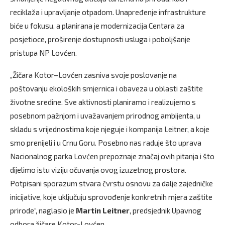
reciklaža i upravljanje otpadom. Unapređenje infrastrukture
biće u fokusu, a planirana je modernizacija Centara za
posjetioce, proširenje dostupnosti usluga i poboljšanje
pristupa NP Lovćen.
„Žičara Kotor–Lovćen zasniva svoje poslovanje na
poštovanju ekoloških smjernica i obaveza u oblasti zaštite
životne sredine. Sve aktivnosti planiramo i realizujemo s
posebnom pažnjom i uvažavanjem prirodnog ambijenta, u
skladu s vrijednostima koje njeguje i kompanija Leitner, a koje
smo prenijeli i u Crnu Goru. Posebno nas raduje što uprava
Nacionalnog parka Lovćen prepoznaje značaj ovih pitanja i što
dijelimo istu viziju očuvanja ovog izuzetnog prostora.
Potpisani sporazum stvara čvrstu osnovu za dalje zajedničke
inicijative, koje uključuju sprovođenje konkretnih mjera zaštite
prirode“, naglasio je
Martin Leitner
, predsjednik Upavnog
odbora žičare Kotor-Lovćen.