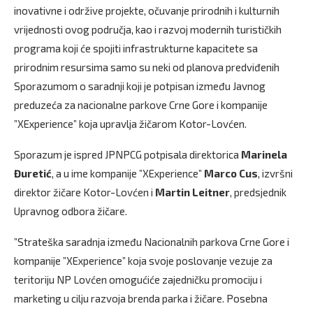
inovativne i održive projekte, očuvanje prirodnih i kulturnih
vrijednosti ovog područja, kao i razvoj modernih turističkih
programa koji će spojiti infrastrukturne kapacitete sa
prirodnim resursima samo su neki od planova predviđenih
Sporazumom o saradnji koji je potpisan između Javnog
preduzeća za nacionalne parkove Crne Gore i kompanije
”XExperience” koja upravlja žičarom Kotor-Lovćen.
Sporazum je ispred JPNPCG potpisala direktorica
Marinela
Đuretić
, a u ime kompanije ”XExperience”
Marco Cus
, izvršni
direktor žičare Kotor-Lovćen i
Martin Leitner
, predsjednik
Upravnog odbora žičare.
”Strateška saradnja između Nacionalnih parkova Crne Gore i
kompanije ”XExperience” koja svoje poslovanje vezuje za
teritoriju NP Lovćen omogućiće zajedničku promociju i
marketing u cilju razvoja brenda parka i žičare. Posebna