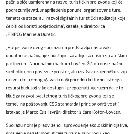
pažnja biće usmjerena na razvoj turističkih proizvoda koji će
podrazumijevati, unaprijeđenje ponude, organizovane ture,
tematske staze, ali i razvoj digitalnih turističkih aplikacija koje
će biti od koristi posjetiocima”, kazala je direktorica
JPNPCG Marinela Đuretić.
„Potpisivanje ovog sporazuma predstavlja nastavak i
dodatno osnaživanje sadržajne saradnje sa našim strateškim
partnerom, Nacionalnim parkom Lovćen. Žičara nosi snažnu
simboliku, ona povezuje prostor, ali i izražava zajedničku viziju
razvoja koja omogućava da naši prirodni i kulturno-istorijski
resursi budu još više dostupni i prepoznati. Vjerujem da je to
ključ za razvoj kvalitetnog turističkog proizvoda koji se
temelji na poštovanju ESG standarda i principa održivosti“,
istakao je Marco Cus, izvršni direktor žičare Kotor-Lovćen.
Sporazumom je predviđeno i sprovođenje ekoloških inicijativa,
smanjenje negativnog uticaja turizma na prirodu, kao i