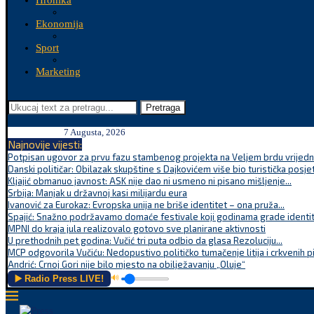
Hronika
Ekonomija
Sport
Marketing
Pretraga
7 Augusta, 2026
Najnovije vijesti:
Potpisan ugovor za prvu fazu stambenog projekta na Veljem brdu vrijednu
Danski političar: Obilazak skupštine s Dajkovićem više bio turistička posjet
Kljajić obmanuo javnost: ASK nije dao ni usmeno ni pisano mišljenje...
Srbija: Manjak u državnoj kasi milijardu eura
Ivanović za Eurokaz: Evropska unija ne briše identitet – ona pruža...
Spajić: Snažno podržavamo domaće festivale koji godinama grade identite
MPNI do kraja jula realizovalo gotovo sve planirane aktivnosti
U prethodnih pet godina: Vučić tri puta odbio da glasa Rezoluciju...
MCP odgovorila Vučiću: Nedopustivo političko tumačenje litija i crkvenih p
Andrić: Crnoj Gori nije bilo mjesto na obilježavanju „Oluje“
▶️ Radio Press LIVE!
🔊