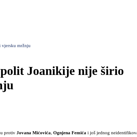
 i vjersku mržnju
olit Joanikije nije širio
nju
su protiv
Jovana Mićovića
,
Ognjena
Femića
i još jednog neidentifikov