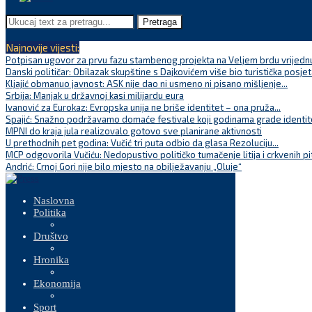
Pretraga
Najnovije vijesti:
Potpisan ugovor za prvu fazu stambenog projekta na Veljem brdu vrijednu
Danski političar: Obilazak skupštine s Dajkovićem više bio turistička posjet
Kljajić obmanuo javnost: ASK nije dao ni usmeno ni pisano mišljenje...
Srbija: Manjak u državnoj kasi milijardu eura
Ivanović za Eurokaz: Evropska unija ne briše identitet – ona pruža...
Spajić: Snažno podržavamo domaće festivale koji godinama grade identite
MPNI do kraja jula realizovalo gotovo sve planirane aktivnosti
U prethodnih pet godina: Vučić tri puta odbio da glasa Rezoluciju...
MCP odgovorila Vučiću: Nedopustivo političko tumačenje litija i crkvenih pi
Andrić: Crnoj Gori nije bilo mjesto na obilježavanju „Oluje“
Naslovna
Politika
Društvo
Hronika
Ekonomija
Sport