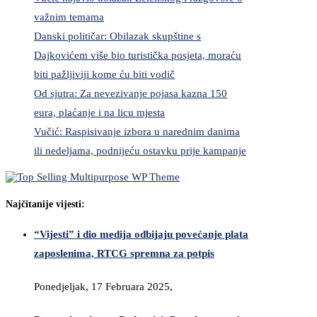
važnim temama
Danski političar: Obilazak skupštine s
Dajkovićem više bio turistička posjeta, moraću
biti pažljiviji kome ću biti vodič
Od sjutra: Za nevezivanje pojasa kazna 150
eura, plaćanje i na licu mjesta
Vučić: Raspisivanje izbora u narednim danima
ili nedeljama, podnijeću ostavku prije kampanje
Najčitanije vijesti:
“Vijesti” i dio medija odbijaju povećanje plata
zaposlenima, RTCG spremna za potpis
Ponedjeljak, 17 Februara 2025,