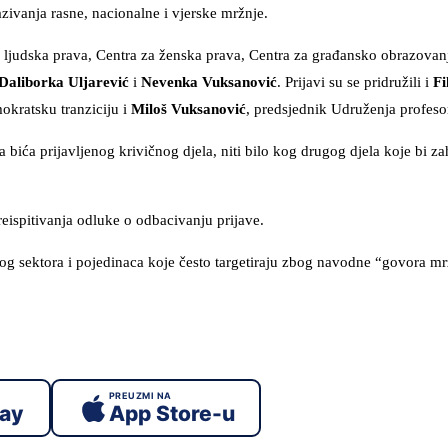
zivanja rasne, nacionalne i vjerske mržnje.
 ljudska prava, Centra za ženska prava, Centra za građansko obrazovanj
Daliborka Uljarević
i
Nevenka Vuksanović
. Prijavi su se pridružili i
Fi
okratsku tranziciju i
Miloš Vuksanović
, predsjednik Udruženja profesora
 bića prijavljenog krivičnog djela, niti bilo kog drugog djela koje bi za
eispitivanja odluke o odbacivanju prijave.
og sektora i pojedinaca koje često targetiraju zbog navodne “govora mr
PREUZMI NA
lay
App Store-u