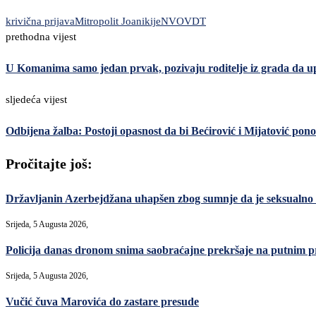
krivična prijava
Mitropolit Joanikije
NVO
VDT
prethodna vijest
U Komanima samo jedan prvak, pozivaju roditelje iz grada da u
sljedeća vijest
Odbijena žalba: Postoji opasnost da bi Bećirović i Mijatović pon
Pročitajte još:
Državljanin Azerbejdžana uhapšen zbog sumnje da je seksualno
Srijeda, 5 Augusta 2026,
Policija danas dronom snima saobraćajne prekršaje na putnim p
Srijeda, 5 Augusta 2026,
Vučić čuva Marovića do zastare presude