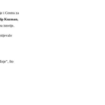
e i Centra za
lip Kuzman
,
 istorije.
htijevalo
žnje”, što