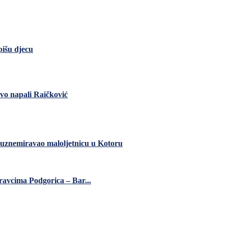
pišu djecu
ovo napali Raičković
 uznemiravao maloljetnicu u Kotoru
ravcima Podgorica – Bar...