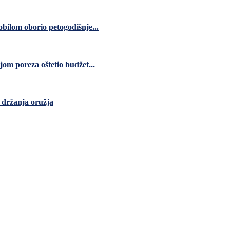
bilom oborio petogodišnje...
jom poreza oštetio budžet...
 držanja oružja