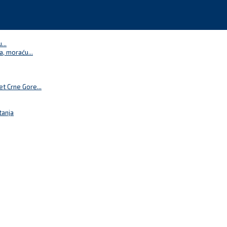
...
a, moraću...
t Crne Gore...
tanja