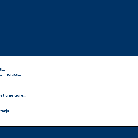
...
a, moraću...
t Crne Gore...
itanja