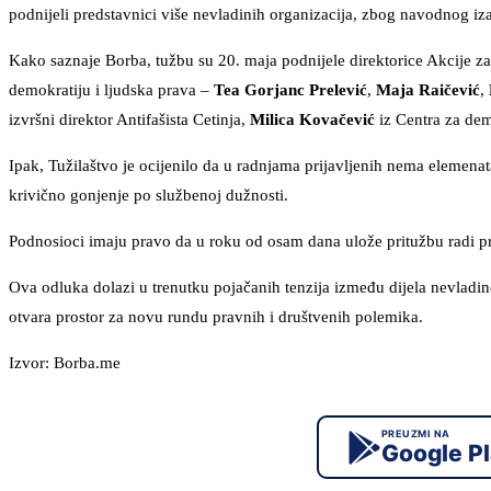
podnijeli predstavnici više nevladinih organizacija, zbog navodnog iza
Kako saznaje Borba, tužbu su 20. maja podnijele direktorice Akcije za
demokratiju i ljudska prava –
Tea Gorjanc Prelević
,
Maja Raičević
,
izvršni direktor Antifašista Cetinja,
Milica Kovačević
iz Centra za dem
Ipak, Tužilaštvo je ocijenilo da u radnjama prijavljenih nema elemenata
krivično gonjenje po službenoj dužnosti.
Podnosioci imaju pravo da u roku od osam dana ulože pritužbu radi pr
Ova odluka dolazi u trenutku pojačanih tenzija između dijela nevladin
otvara prostor za novu rundu pravnih i društvenih polemika.
Izvor: Borba.me
PREUZMI NA
Google P