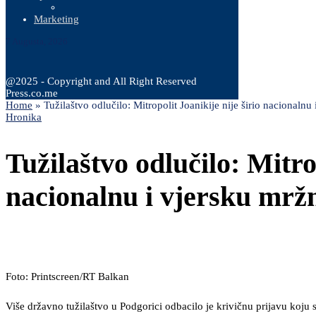
Marketing
7 Augusta, 2026
@2025 - Copyright and All Right Reserved
Press.co.me
Home
»
Tužilaštvo odlučilo: Mitropolit Joanikije nije širio nacionalnu
Hronika
Tužilaštvo odlučilo: Mitrop
nacionalnu i vjersku mrž
Foto: Printscreen/RT Balkan
Više državno tužilaštvo u Podgorici odbacilo je krivičnu prijavu koju 