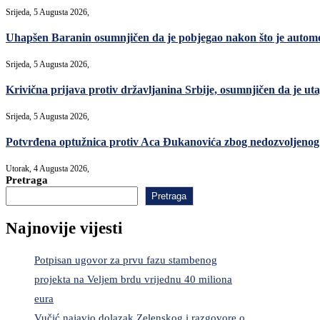
Srijeda, 5 Augusta 2026,
Uhapšen Baranin osumnjičen da je pobjegao nakon što je automo
Srijeda, 5 Augusta 2026,
Krivična prijava protiv državljanina Srbije, osumnjičen da je uta
Srijeda, 5 Augusta 2026,
Potvrđena optužnica protiv Aca Đukanovića zbog nedozvoljenog
Utorak, 4 Augusta 2026,
Pretraga
Pretraga
Najnovije vijesti
Potpisan ugovor za prvu fazu stambenog
projekta na Veljem brdu vrijednu 40 miliona
eura
Vučić najavio dolazak Zelenskog i razgovore o