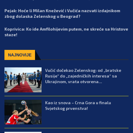
Pejak: Hoće li Milan Knežević i Vučića nazvati izdajnikom
zbog dolaska Zelenskog u Beograd?
Koprivica: Ko ide Amfilohijevim putem, ne skreće sa Hristove
staze!
NAJNOVIJE
Vučić dočekao Zelenskog: od „bratske
Rusije“ do „zajedničkih interesa“ sa
Ukrajinom, vrata otvorena...
Kao iz snova – Crna Gora u finalu
Svjetskog prvenstva!