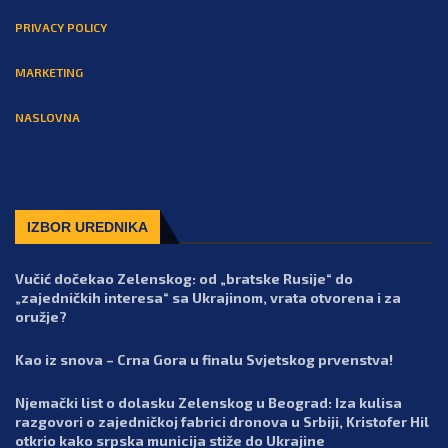
PRIVACY POLICY
MARKETING
NASLOVNA
IZBOR UREDNIKA
Vučić dočekao Zelenskog: od „bratske Rusije“ do
„zajedničkih interesa“ sa Ukrajinom, vrata otvorena i za
oružje?
Kao iz snova – Crna Gora u finalu Svjetskog prvenstva!
Njemački list o dolasku Zelenskog u Beograd: Iza kulisa
razgovori o zajedničkoj fabrici dronova u Srbiji, Kristofer Hil
otkrio kako srpska municija stiže do Ukrajine