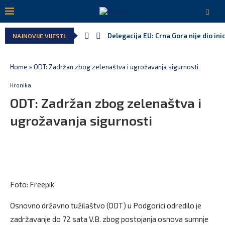
Delegacija EU: Crna Gora nije dio inic
NAJNOVIJE VIJESTI:
Potpisan ugovor za prvu fazu stamben
Danski političar: Obilazak skupštine 
Kljajić obmanuo javnost: ASK nije dao
Srbija: Manjak u državnoj kasi milija
Ivanović za Eurokaz: Evropska unija n
Home
»
ODT: Zadržan zbog zelenaštva i ugrožavanja sigurnosti
Hronika
ODT: Zadržan zbog zelenaštva i
ugrožavanja sigurnosti
Foto: Freepik
Osnovno državno tužilaštvo (ODT) u Podgorici odredilo je
zadržavanje do 72 sata V.B. zbog postojanja osnova sumnje