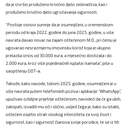
da je izvršio produženo krivično djelo zelenaštva, kao i
produženo krivično djelo ugrožavanja sigurnosti.
“Postoje osnovi sumnje da je osumnjičeni, u vremenskom
periodu od kraja 2022. godine do juna 2025. godine, u više
navrata davao novac na zajam oštećenom M.D., pri čemu je
ugovarao nesrazmjernu imovinsku korist koja je ukupno
prelazila iznos od 30.000 eura, a mjesečno dostizala i do
2.000 eura, kroz više pojedinačnih isplata i kamata”, piše u
saopštenju ODT-a.
Takođe, kako navode, tokom 2025. godine, osumnjičeni je u
više navrata putem telefonskih poziva i aplikacije “WhatsApp”,
upućivao ozbiljne prijetnje oštećenom, navodeći da će ga ubiti,
zakopati, izvaditi mu oči i slično, usljed čega je, kako su istakli,
oštećeni osjetio strah visokog intenziteta za svoj život i
sigurnost, kao i sigurnost članova svoje porodice, te se iz tih