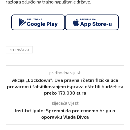
razloga odlučio na trajno napuštanje države.
PREUZMI NA
PREUZMI NA
Google Play
App Store-u
ZELENAŠTVO
prethodna vijest
Akcija „Lockdown“: Dva pravna i četiri fizička lica
prevarom i falsifikovanjem isprava oštetili budžet za
preko 170.000 eura
sljedeća vijest
Institut Igalo: Spremni da preuzmemo brigu o
oporavku Vlada Divca