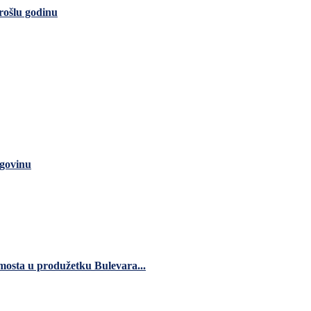
rošlu godinu
rgovinu
 mosta u produžetku Bulevara...