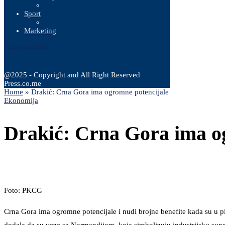
Sport
Marketing
7 Augusta, 2026
@2025 - Copyright and All Right Reserved
Press.co.me
Home
»
Drakić: Crna Gora ima ogromne potencijale
Ekonomija
Drakić: Crna Gora ima o
Foto: PKCG
Crna Gora ima ogromne potencijale i nudi brojne benefite kada su u pi