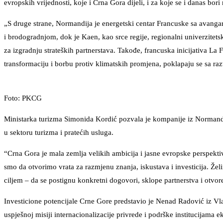
evropskih vrijednosti, koje i Crna Gora dijeli, i za koje se i danas bo
„S druge strane, Normandija je energetski centar Francuske sa avan
i brodogradnjom, dok je Kaen, kao srce regije, regionalni univerzitets
za izgradnju strateških partnerstava. Takođe, francuska inicijativa L
transformaciju i borbu protiv klimatskih promjena, poklapaju se sa ra
Foto: PKCG
Ministarka turizma Simonida Kordić pozvala je kompanije iz Normandi
u sektoru turizma i pratećih usluga.
“Crna Gora je mala zemlja velikih ambicija i jasne evropske perspektiv
smo da otvorimo vrata za razmjenu znanja, iskustava i investicija. Že
ciljem – da se postignu konkretni dogovori, sklope partnerstva i otvore
Investicione potencijale Crne Gore predstavio je Nenad Radović iz Vla
uspješnoj misiji internacionalizacije privrede i podrške institucijama