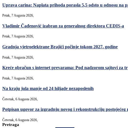
Uprava carina: Naplata prihoda porasla 5,5 odsto u odnosu na p
Petak, 7 Augusta 2026,
Vladimir Čađenović izabran za generalnog direktora CEDIS-a
Petak, 7 Augusta 2026,
Gradnja vjetroelektrane Brajići počinje tokom 2027. godine
Petak, 7 Augusta 2026,
Kreće obračun s internet prevarama: Pod nadzorom sajtovi za t
Petak, 7 Augusta 2026,
Na kraju jula manje od 24 hiljade nezaposlenih
Četvrtak, 6 Augusta 2026,
Potpisan ugovor za izgradnju novog i rekonstrukciju postojećeg
Četvrtak, 6 Augusta 2026,
Pretraga