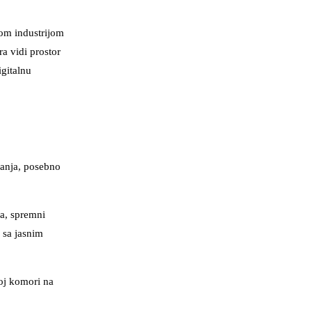
om industrijom
a vidi prostor
igitalnu
ganja, posebno
ca, spremni
 sa jasnim
noj komori na