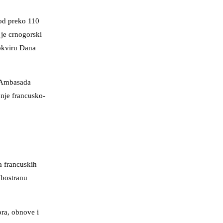
 od preko 110
 je crnogorski
okviru Dana
i Ambasada
nje francusko-
a francuskih
obostranu
ora, obnove i