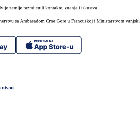
ije zemlje razmijenili kontakte, znanja i iskustva.
tnerstvu sa Ambasadom Crne Gore u Francuskoj i Ministarstvom vanjski
PREUZMI NA
lay
App Store-u
 nivou