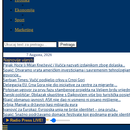
Hronika
Ekonomija
Sport
Marketing
Pretraga
7 Augusta, 2026
Najnovije vijesti:
Pejak: Hoće li Milan Knežević i Vučića nazvati izdajnikom zbog dolaska...
Spajić: Otvaramo vrata američkim investicijama i savremenim tehnologijam
govoriće...
Serbian Times: Vučić podijelio crkvu u Crnoj Gori
Delegacija EU: Crna Gora nije dio inicijative za centre za migrante,...
Potpisan ugovor za prvu fazu stambenog projekta na Veljem brdu vrijednu
Danski političar: Obilazak skupštine s Dajkovićem više bio turistička posjet
Kljajić obmanuo javnost: ASK nije dao ni usmeno ni pisano mišljenje...
Srbija: Manjak u državnoj kasi milijardu eura
Ivanović za Eurokaz: Evropska unija ne briše identitet – ona pruža...
Spajić: Snažno podržavamo domaće festivale koji godinama grade identite
▶️ Radio Press LIVE!
🔊