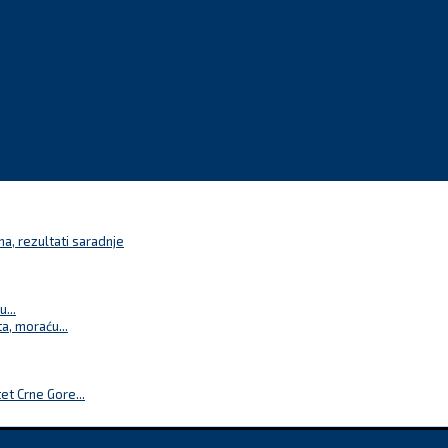
a, rezultati saradnje
...
a, moraću...
t Crne Gore...