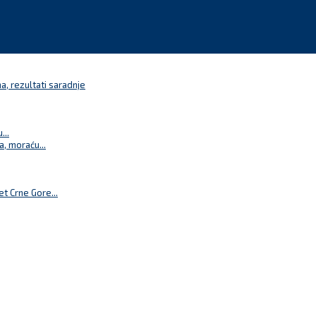
a, rezultati saradnje
...
a, moraću...
t Crne Gore...