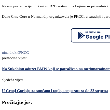
Nakon prezentacija održani su B2B sastanci na kojima su privrednici dv
Dane Crne Gore u Normandiji organizovala je PKCG, u saradnji i par
PREUZMI NA
Google P
nina drakić
PKCG
prethodna vijest
Na Sukobinu oduzet BMW koji se potraživao na međunarodnom
sljedeća vijest
U Crnoj Gori sjutra sunčano i toplo, temperatura do 33 stepena
Pročitajte još: