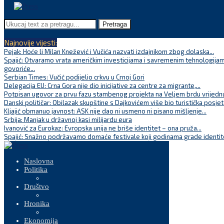
Pretraga
Najnovije vijesti:
Pejak: Hoće li Milan Knežević i Vučića nazvati izdajnikom zbog dolaska...
Spajić: Otvaramo vrata američkim investicijama i savremenim tehnologijam
govoriće...
Serbian Times: Vučić podijelio crkvu u Crnoj Gori
Delegacija EU: Crna Gora nije dio inicijative za centre za migrante,...
Potpisan ugovor za prvu fazu stambenog projekta na Veljem brdu vrijednu
Danski političar: Obilazak skupštine s Dajkovićem više bio turistička posjet
Kljajić obmanuo javnost: ASK nije dao ni usmeno ni pisano mišljenje...
Srbija: Manjak u državnoj kasi milijardu eura
Ivanović za Eurokaz: Evropska unija ne briše identitet – ona pruža...
Spajić: Snažno podržavamo domaće festivale koji godinama grade identite
Naslovna
Politika
Društvo
Hronika
Ekonomija