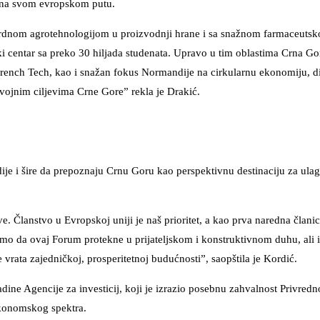
ri na svom evropskom putu.
gardnom agrotehnologijom u proizvodnji hrane i sa snažnom farmaceutsk
ki centar sa preko 30 hiljada studenata. Upravo u tim oblastima Crna Gor
a French Tech, kao i snažan fokus Normandije na cirkularnu ekonomiju, d
zvojnim ciljevima Crne Gore” rekla je Drakić.
je i šire da prepoznaju Crnu Goru kao perspektivnu destinaciju za ula
e. Članstvo u Evropskoj uniji je naš prioritet, a kao prva naredna člani
limo da ovaj Forum protekne u prijateljskom i konstruktivnom duhu, ali i
 vrata zajedničkoj, prosperitetnoj budućnosti”, saopštila je Kordić.
dine Agencije za investicij, koji je izrazio posebnu zahvalnost Privred
 ekonomskog spektra.