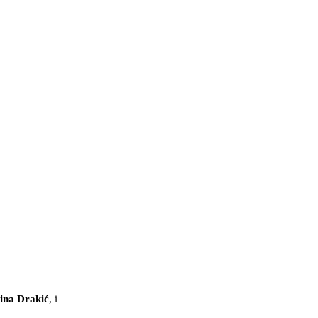
ina Drakić
, i