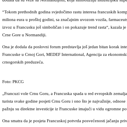
dodala da su veze sa Normandijom, koja simbolizuju industrijsku sup
“Tokom prethodnih godina svjedočimo rastu interesa francuskih kompan
miliona eura u prošloj godini, sa značajnim uvozom vozila, farmaceuts
izvoz u Francusku još simboličan i on pokazuje trend rasta“, kazal
Crne Gore u Normandiji.
Ona je dodala da poslovni forum predstavlja još jedan bitan korak in
Francuske u Crnoj Gori, MEDEF International, Agencija za ekonomski
crnogorskih preduzeća.
Foto: PKCG
„Francuzi vole Crnu Goru, a Francuska spada u red evropskih zemalja 
turista svake godine posjeti Crnu Goru i ono što je najvažnije, odnose
pažnju su direktne investicije iz Francuske imajući u vidu ogromne pot
Ona smatra da je posjeta Francuskoj potvrda posvećenosti jačanju pri