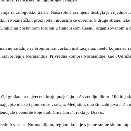
eriornost Francuske, mnogobrojne i snažne.
ija za crnogorsko tržište. Naša robna razmjena dostigla je vrijednost
kih i kozmetičkih proizvoda i industrijske opreme. S druge strane, iako
a je Drakić na poslovnom forumu u francuskom Caenu, organizovanom u 
tenzivne saradnje sa brojnim francuskim institucijama, među kojima su 
 razvoj regije Normandija, Privredna komora Normandije, kao i Udruže
čiji građana u najvećem broju posjećuju našu zemlju. Skoro 100 hiljad
 najljepše utiske i ponovo se vraćaju. Medjutim, ono što zahtijeva našu 
encijale i benefite koje nudi Crna Gora”, rekla je Drakić.
vrednih veza sa Normandijom, regijom koja je s jedne strane simbol otp