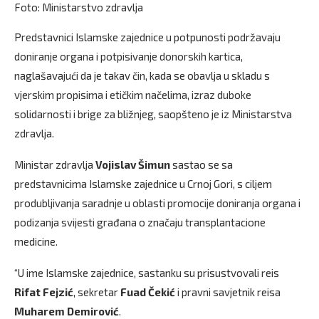
Foto: Ministarstvo zdravlja
Predstavnici Islamske zajednice u potpunosti podržavaju
doniranje organa i potpisivanje donorskih kartica,
naglašavajući da je takav čin, kada se obavlja u skladu s
vjerskim propisima i etičkim načelima, izraz duboke
solidarnosti i brige za bližnjeg, saopšteno je iz Ministarstva
zdravlja.
Ministar zdravlja
Vojislav Šimun
sastao se sa
predstavnicima Islamske zajednice u Crnoj Gori, s ciljem
produbljivanja saradnje u oblasti promocije doniranja organa i
podizanja svijesti građana o značaju transplantacione
medicine.
“U ime Islamske zajednice, sastanku su prisustvovali reis
Rifat Fejzić
, sekretar
Fuad Čekić
i pravni savjetnik reisa
Muharem Demirović
.