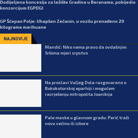
Dodijeljena koncesija za ležište Gradina u Beranama, pobijedio
konzorcijum EGPDGI
GP Šćepan Polje: Uhapšen Zećanin, u vozilu pronađeno 20
kilograma marihuane
NAJNOVIJE
Mandić: Niko nema pravo da ovdašnjim
Srbima mjeri srpstvo
Na proslavi Vučjeg Dola razgovarano o
Bokokotorskoj eparhiji i mogućem
razrješenju mitropolita Joanikija
Pale maske u glavnom gradu: Perić traži
novu većinu ili izbore