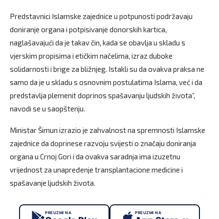
Predstavnici Islamske zajednice u potpunosti podržavaju
doniranje organa i potpisivanje donorskih kartica,
naglašavajući da je takav čin, kada se obavlja u skladu s
vjerskim propisima i etičkim načelima, izraz duboke
solidarnosti i brige za bližnjeg. Istakli su da ovakva praksa ne
samo da je u skladu s osnovnim postulatima Islama, već i da
predstavlja plemenit doprinos spašavanju ljudskih života”,
navodi se u saopštenju.
Ministar Šimun izrazio je zahvalnost na spremnosti Islamske
zajednice da doprinese razvoju svijesti o značaju doniranja
organa u Crnoj Gori i da ovakva saradnja ima izuzetnu
vrijednost za unapređenje transplantacione medicine i
spašavanje ljudskih života.
PREUZMI NA
PREUZMI NA