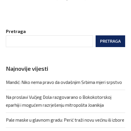
Pretraga
PRETRAGA
Najnovije vijesti
Mandić: Niko nema pravo da ovdašnjim Srbima mjeri srpstvo
Na proslavi Vučjeg Dola razgovarano o Bokokotorskoj
eparhiji i mogućem razrješenju mitropolita Joanikija
Pale maske u glavnom gradu: Perić traži novu većinu ili izbore