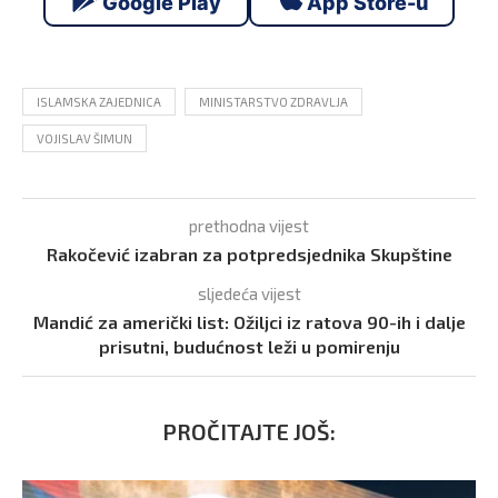
Google Play
App Store-u
ISLAMSKA ZAJEDNICA
MINISTARSTVO ZDRAVLJA
VOJISLAV ŠIMUN
prethodna vijest
Rakočević izabran za potpredsjednika Skupštine
sljedeća vijest
Mandić za američki list: Ožiljci iz ratova 90-ih i dalje
prisutni, budućnost leži u pomirenju
PROČITAJTE JOŠ: