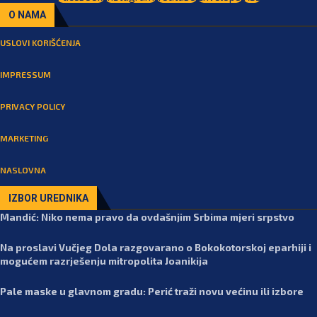
O NAMA
USLOVI KORIŠĆENJA
IMPRESSUM
PRIVACY POLICY
MARKETING
NASLOVNA
IZBOR UREDNIKA
Mandić: Niko nema pravo da ovdašnjim Srbima mjeri srpstvo
Na proslavi Vučjeg Dola razgovarano o Bokokotorskoj eparhiji i
mogućem razrješenju mitropolita Joanikija
Pale maske u glavnom gradu: Perić traži novu većinu ili izbore