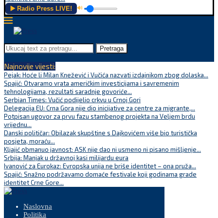
▶️ Radio Press LIVE!
🔊
Pretraga
Najnovije vijesti:
Pejak: Hoće li Milan Knežević i Vučića nazvati izdajnikom zbog dolaska...
Spajić: Otvaramo vrata američkim investicijama i savremenim
tehnologijama, rezultati saradnje govoriće...
Serbian Times: Vučić podijelio crkvu u Crnoj Gori
Delegacija EU: Crna Gora nije dio inicijative za centre za migrante,...
Potpisan ugovor za prvu fazu stambenog projekta na Veljem brdu
vrijednu...
Danski političar: Obilazak skupštine s Dajkovićem više bio turistička
posjeta, moraću...
Kljajić obmanuo javnost: ASK nije dao ni usmeno ni pisano mišljenje...
Srbija: Manjak u državnoj kasi milijardu eura
Ivanović za Eurokaz: Evropska unija ne briše identitet – ona pruža...
Spajić: Snažno podržavamo domaće festivale koji godinama grade
identitet Crne Gore...
Naslovna
Politika