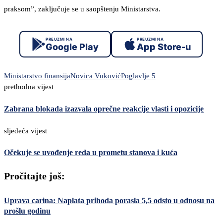
praksom”, zaključuje se u saopštenju Ministarstva.
PREUZMI NA
PREUZMI NA
Google Play
App Store-u
Ministarstvo finansija
Novica Vuković
Poglavlje 5
prethodna vijest
Zabrana blokada izazvala oprečne reakcije vlasti i opozicije
sljedeća vijest
Očekuje se uvođenje reda u prometu stanova i kuća
Pročitajte još:
Uprava carina: Naplata prihoda porasla 5,5 odsto u odnosu na
prošlu godinu