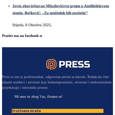
Jevto obavještavao Mijajlovićevu grupu o Amfilohijevom
stanju, Bošković: „Za muštuluk bih pozlatio“
Srijeda, 8 Oktobra 2025,
Pratite nas na facebook-u
Press.co.me je profesionalan, odgovoran portal sa stavom. Redakciju čine
iskusni urednici i novinari koji beskompromisno, otvoreno i nedvosmisleno
izvještavaju i informišu javnost.
Mi smo tu zbog Vas, čitamo se!
Društvene mreže