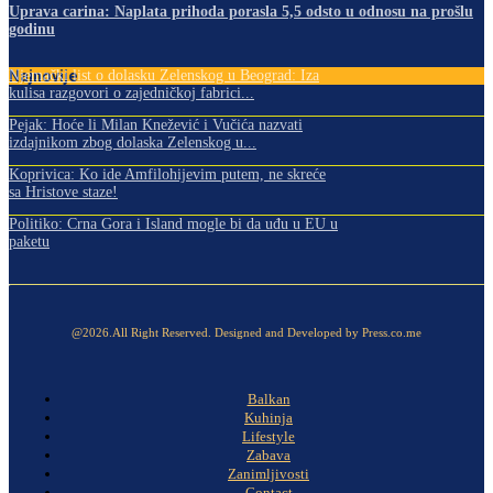
Uprava carina: Naplata prihoda porasla 5,5 odsto u odnosu na prošlu
godinu
Najnovije
Njemački list o dolasku Zelenskog u Beograd: Iza
kulisa razgovori o zajedničkoj fabrici...
Pejak: Hoće li Milan Knežević i Vučića nazvati
izdajnikom zbog dolaska Zelenskog u...
Koprivica: Ko ide Amfilohijevim putem, ne skreće
sa Hristove staze!
Politiko: Crna Gora i Island mogle bi da uđu u EU u
paketu
@2026.All Right Reserved. Designed and Developed by Press.co.me
Balkan
Kuhinja
Lifestyle
Zabava
Zanimljivosti
Contact