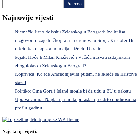
Pretraga
Najnovije vijesti
Njemački list o dolasku Zelenskog u Beograd: Iza kulisa
razgovori o zajedničkoj fabrici dronova u Srbiji, Kristofer Hil
otkrio kako srpska municija stiže do Ukrajine
Pejak: Hoće li Milan Knežević i Vučića nazvati izdajnikom
zbog dolaska Zelenskog u Beograd?
Koprivica: Ko ide Amfilohijevim putem, ne skreće sa Hristove
staze!
Politiko: Crna Gora i Island mogle bi da uđu u EU u paketu
Uprava carina: Naplata prihoda porasla 5,5 odsto u odnosu na
prošlu godinu
Najčitanije vijesti: