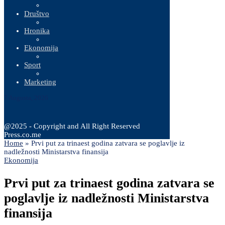
Društvo
Hronika
Ekonomija
Sport
Marketing
7 Augusta, 2026
@2025 - Copyright and All Right Reserved
Press.co.me
Home
»
Prvi put za trinaest godina zatvara se poglavlje iz
nadležnosti Ministarstva finansija
Ekonomija
Prvi put za trinaest godina zatvara se
poglavlje iz nadležnosti Ministarstva
finansija