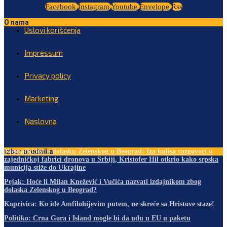
Facebook
Instagram
Youtube
Envelope
Rss
O nama
Uslovi korišćenja
Impressum
Privacy policy
Marketing
Naslovna
Izbor urednika
Njemački list o dolasku Zelenskog u Beograd: Iza kulisa razgovori o
zajedničkoj fabrici dronova u Srbiji, Kristofer Hil otkrio kako srpska
municija stiže do Ukrajine
Pejak: Hoće li Milan Knežević i Vučića nazvati izdajnikom zbog
dolaska Zelenskog u Beograd?
Koprivica: Ko ide Amfilohijevim putem, ne skreće sa Hristove staze!
Politiko: Crna Gora i Island mogle bi da uđu u EU u paketu