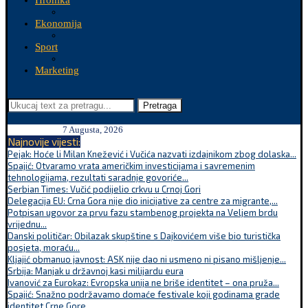
Hronika
Ekonomija
Sport
Marketing
Pretraga
7 Augusta, 2026
Najnovije vijesti:
Pejak: Hoće li Milan Knežević i Vučića nazvati izdajnikom zbog dolaska...
Spajić: Otvaramo vrata američkim investicijama i savremenim
tehnologijama, rezultati saradnje govoriće...
Serbian Times: Vučić podijelio crkvu u Crnoj Gori
Delegacija EU: Crna Gora nije dio inicijative za centre za migrante,...
Potpisan ugovor za prvu fazu stambenog projekta na Veljem brdu
vrijednu...
Danski političar: Obilazak skupštine s Dajkovićem više bio turistička
posjeta, moraću...
Kljajić obmanuo javnost: ASK nije dao ni usmeno ni pisano mišljenje...
Srbija: Manjak u državnoj kasi milijardu eura
Ivanović za Eurokaz: Evropska unija ne briše identitet – ona pruža...
Spajić: Snažno podržavamo domaće festivale koji godinama grade
identitet Crne Gore...