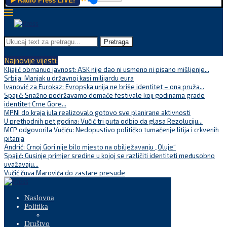
▶️ Radio Press LIVE!
Pretraga
Najnovije vijesti:
Kljajić obmanuo javnost: ASK nije dao ni usmeno ni pisano mišljenje...
Srbija: Manjak u državnoj kasi milijardu eura
Ivanović za Eurokaz: Evropska unija ne briše identitet – ona pruža...
Spajić: Snažno podržavamo domaće festivale koji godinama grade
identitet Crne Gore...
MPNI do kraja jula realizovalo gotovo sve planirane aktivnosti
U prethodnih pet godina: Vučić tri puta odbio da glasa Rezoluciju...
MCP odgovorila Vučiću: Nedopustivo političko tumačenje litija i crkvenih
pitanja
Andrić: Crnoj Gori nije bilo mjesto na obilježavanju „Oluje“
Spajić: Gusinje primjer sredine u kojoj se različiti identiteti međusobno
uvažavaju...
Vučić čuva Marovića do zastare presude
Naslovna
Politika
Društvo