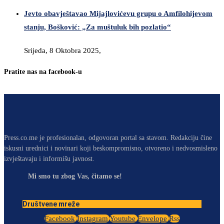
Jevto obavještavao Mijajlovićevu grupu o Amfilohijevom
stanju, Bošković: „Za muštuluk bih pozlatio“
Srijeda, 8 Oktobra 2025,
Pratite nas na facebook-u
Press.co.me je profesionalan, odgovoran portal sa stavom. Redakciju čine
iskusni urednici i novinari koji beskompromisno, otvoreno i nedvosmisleno
izvještavaju i informišu javnost.
Mi smo tu zbog Vas, čitamo se!
Društvene mreže
Facebook
Instagram
Youtube
Envelope
Rss