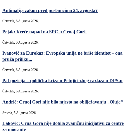
Antimafija zakon pred poslanicima 24. avgusta?
Četvrtak, 6 Augusta 2026,
Pejak: Kreće napad na SPC u Crnoj Gori
Četvrtak, 6 Augusta 2026,
Ivanović za Eurokaz: Evropska unija ne briše identitet – ona
pruža priliku...
Četvrtak, 6 Augusta 2026,
Pat pozicija – politička kriza u Petnjici zbog razlaza u DPS-u
Četvrtak, 6 Augusta 2026,
Andrić: Crnoj Gori nije bilo mjesto na obilježavanju „Oluje“
Srijeda, 5 Augusta 2026,
Laković: Crna Gora nije dobila zvaničnu inicijativu za centre
za migrante