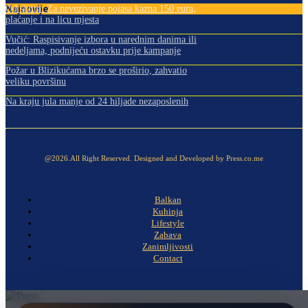
Najnovije
Od sjutra: Za nevezivanje pojasa kazna 150 eura,
plaćanje i na licu mjesta
Vučić: Raspisivanje izbora u narednim danima ili
nedeljama, podnijeću ostavku prije kampanje
Požar u Blizikućama brzo se proširio, zahvatio
veliku površinu
Na kraju jula manje od 24 hiljade nezaposlenih
@2026.All Right Reserved. Designed and Developed by Press.co.me
Balkan
Kuhinja
Lifestyle
Zabava
Zanimljivosti
Contact