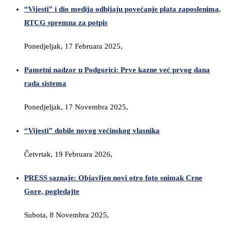
“Vijesti” i dio medija odbijaju povećanje plata zaposlenima,
RTCG spremna za potpis
Ponedjeljak, 17 Februara 2025,
Pametni nadzor u Podgorici: Prve kazne već prvog dana
rada sistema
Ponedjeljak, 17 Novembra 2025,
“Vijesti” dobile novog većinskog vlasnika
Četvrtak, 19 Februara 2026,
PRESS saznaje: Objavljen novi otro foto snimak Crne
Gore, pogledajte
Subota, 8 Novembra 2025,