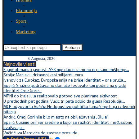
Hronika
Ekonomija
Sport
Marketing
Pretraga
6 Augusta, 2026
Najnovije vijesti:
Kljajić obmanuo javnost: ASK nije dao ni usmeno ni pisano mišljenje...
Srbija: Manjak u državnoj kasi milijardu eura
Ivanović za Eurokaz: Evropska unija ne briše identitet – ona pruža...
Spajić: Snažno podržavamo domaće festivale koji godinama grade
identitet Crne Gore...
MPNI do kraja jula realizovalo gotovo sve planirane aktivnosti
U prethodnih pet godina: Vučić tri puta odbio da glasa Rezoluciju...
MCP odgovorila Vučiću: Nedopustivo političko tumačenje litija i crkvenih
pitanja
Andrić: Crnoj Gori nije bilo mjesto na obilježavanju „Oluje“
Spajić: Gusinje primjer sredine u kojoj se različiti identiteti međusobno
uvažavaju...
Vučić čuva Marovića do zastare presude
🔊