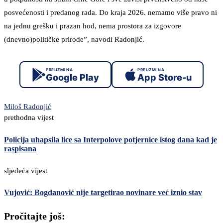
posvećenosti i predanog rada. Do kraja 2026. nemamo više pravo ni
na jednu grešku i prazan hod, nema prostora za izgovore
(dnevno)političke prirode”, navodi Radonjić.
PREUZMI NA
PREUZMI NA
Google Play
App Store-u
Miloš Radonjić
prethodna vijest
Policija uhapsila lice sa Interpolove potjernice istog dana kad je
raspisana
sljedeća vijest
Vujović: Bogdanović nije targetirao novinare već iznio stav
Pročitajte još: