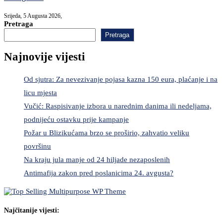
Srijeda, 5 Augusta 2026,
Pretraga
Pretraga
Najnovije vijesti
Od sjutra: Za nevezivanje pojasa kazna 150 eura, plaćanje i na
licu mjesta
Vučić: Raspisivanje izbora u narednim danima ili nedeljama,
podnijeću ostavku prije kampanje
Požar u Blizikućama brzo se proširio, zahvatio veliku
površinu
Na kraju jula manje od 24 hiljade nezaposlenih
Antimafija zakon pred poslanicima 24. avgusta?
Najčitanije vijesti: