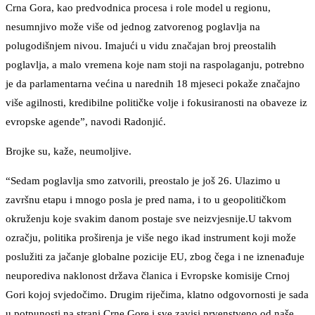
Crna Gora, kao predvodnica procesa i role model u regionu,
nesumnjivo može više od jednog zatvorenog poglavlja na
polugodišnjem nivou. Imajući u vidu značajan broj preostalih
poglavlja, a malo vremena koje nam stoji na raspolaganju, potrebno
je da parlamentarna većina u narednih 18 mjeseci pokaže značajno
više agilnosti, kredibilne političke volje i fokusiranosti na obaveze iz
evropske agende”, navodi Radonjić.
Brojke su, kaže, neumoljive.
“Sedam poglavlja smo zatvorili, preostalo je još 26. Ulazimo u
završnu etapu i mnogo posla je pred nama, i to u geopolitičkom
okruženju koje svakim danom postaje sve neizvjesnije.U takvom
ozračju, politika proširenja je više nego ikad instrument koji može
poslužiti za jačanje globalne pozicije EU, zbog čega i ne iznenađuje
neuporediva naklonost država članica i Evropske komisije Crnoj
Gori kojoj svjedočimo. Drugim riječima, klatno odgovornosti je sada
u potpunosti na strani Crne Gore i sve zavisi prvenstveno od naše