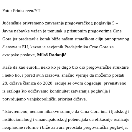
Foto: Printscreen/YT
Jučerašnje privremeno zatvaranje pregovaračkog poglavlja 5 –
Javne nabavke važan je trenutak u pristupnim pregovorima Crne
Gore jer predstavlja korak bliže našem strateškom cilju punopravnog
članstva u EU, kazao je savjetnik Predsjednika Crne Gore za
evropske poslove,
Miloš Radonjić
.
Kaže da kao eurofil, neko ko je dugo bio dio pregovaračke strukture
i neko ko, i pored svih izazova, snažno vjeruje da možemo postati
28. država članica do 2028, raduje se ovom događaju, prvenstveno
iz razloga što održavamo kontinuitet zatvaranja poglavlja i
potvrđujemo vanjskopolitički prioritet države.
“Istovremeno, nemam nikakve sumnje da Crna Gora ima i ljudskog i
institucionalnog i emancipatorskog potencijala da efikasnije realizuje
neophodne reforme i brže zatvara preostala pregovaračka poglavlja.