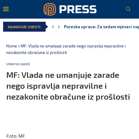
Poreska uprava: Za sedam mjeseci napl
NAJNOVIJE VIJESTI:
Laković: Crna Gora nije dobila zvaničn
Crna Gora neće biti domaćin migrants
Aerodromi Crne Gore za sedam mjeseci
EPCG: Sistem stabilan, Termoelektran
Spajić: Crna Gora neće prihvatiti cent
Home
»
MF: Vlada ne umanjuje zarade nego ispravlja nepravilne i
nezakonite obračune iz prošlosti
Udarne vijesti
MF: Vlada ne umanjuje zarade
nego ispravlja nepravilne i
nezakonite obračune iz prošlosti
Foto: MF