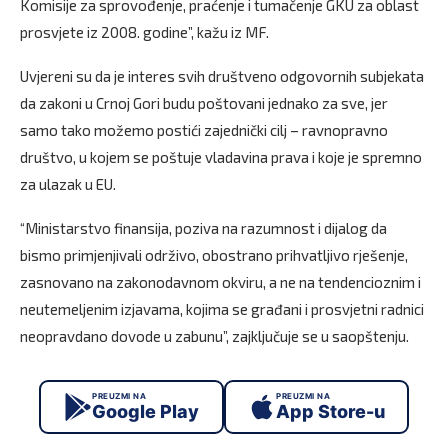
Komisije za sprovođenje, praćenje i tumačenje GKU za oblast
prosvjete iz 2008. godine”, kažu iz MF.
Uvjereni su da je interes svih društveno odgovornih subjekata
da zakoni u Crnoj Gori budu poštovani jednako za sve, jer
samo tako možemo postići zajednički cilj – ravnopravno
društvo, u kojem se poštuje vladavina prava i koje je spremno
za ulazak u EU.
“Ministarstvo finansija, poziva na razumnost i dijalog da
bismo primjenjivali održivo, obostrano prihvatljivo rješenje,
zasnovano na zakonodavnom okviru, a ne na tendencioznim i
neutemeljenim izjavama, kojima se građani i prosvjetni radnici
neopravdano dovode u zabunu”, zajključuje se u saopštenju.
PREUZMI NA
PREUZMI NA
Google Play
App Store-u