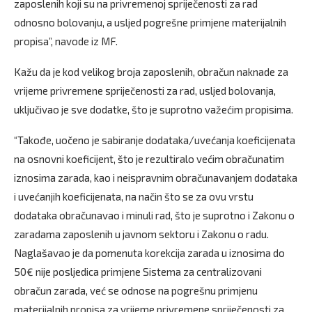
zaposlenih koji su na privremenoj spriječenosti za rad
odnosno bolovanju, a usljed pogrešne primjene materijalnih
propisa”, navode iz MF.
Kažu da je kod velikog broja zaposlenih, obračun naknade za
vrijeme privremene spriječenosti za rad, usljed bolovanja,
uključivao je sve dodatke, što je suprotno važećim propisima.
“Takođe, uočeno je sabiranje dodataka/uvećanja koeficijenata
na osnovni koeficijent, što je rezultiralo većim obračunatim
iznosima zarada, kao i neispravnim obračunavanjem dodataka
i uvećanjih koeficijenata, na način što se za ovu vrstu
dodataka obračunavao i minuli rad, što je suprotno i Zakonu o
zaradama zaposlenih u javnom sektoru i Zakonu o radu.
Naglašavao je da pomenuta korekcija zarada u iznosima do
50€ nije posljedica primjene Sistema za centralizovani
obračun zarada, već se odnose na pogrešnu primjenu
materijalnih propisa za vrijeme privremene spriječenosti za