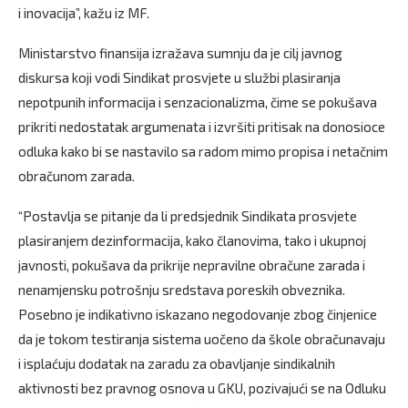
i inovacija”, kažu iz MF.
Ministarstvo finansija izražava sumnju da je cilj javnog
diskursa koji vodi Sindikat prosvjete u službi plasiranja
nepotpunih informacija i senzacionalizma, čime se pokušava
prikriti nedostatak argumenata i izvršiti pritisak na donosioce
odluka kako bi se nastavilo sa radom mimo propisa i netačnim
obračunom zarada.
“Postavlja se pitanje da li predsjednik Sindikata prosvjete
plasiranjem dezinformacija, kako članovima, tako i ukupnoj
javnosti, pokušava da prikrije nepravilne obračune zarada i
nenamjensku potrošnju sredstava poreskih obveznika.
Posebno je indikativno iskazano negodovanje zbog činjenice
da je tokom testiranja sistema uočeno da škole obračunavaju
i isplaćuju dodatak na zaradu za obavljanje sindikalnih
aktivnosti bez pravnog osnova u GKU, pozivajući se na Odluku