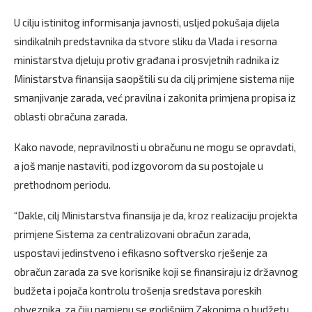
U cilju istinitog informisanja javnosti, usljed pokušaja dijela
sindikalnih predstavnika da stvore sliku da Vlada i resorna
ministarstva djeluju protiv građana i prosvjetnih radnika iz
Ministarstva finansija saopštili su da cilj primjene sistema nije
smanjivanje zarada, već pravilna i zakonita primjena propisa iz
oblasti obračuna zarada.
Kako navode, nepravilnosti u obračunu ne mogu se opravdati,
a još manje nastaviti, pod izgovorom da su postojale u
prethodnom periodu.
“Dakle, cilj Ministarstva finansija je da, kroz realizaciju projekta
primjene Sistema za centralizovani obračun zarada,
uspostavi jedinstveno i efikasno softversko rješenje za
obračun zarada za sve korisnike koji se finansiraju iz državnog
budžeta i pojača kontrolu trošenja sredstava poreskih
obveznika, za čiju namjenu se godišnjim Zakonima o budžetu