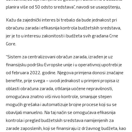
planira više od 50 odsto sredstava”, navodi se usaopštenju,
Kažu da zajednički interes bi trebalo da bude jednakost pri
obračunu zarada i efikasnija kontrola budžetskih sredstava,
jer je to u interesu zakonitosti i budžeta svih građana Crne
Gore.
“Sistem za centralizovani obračun zarada, izrađen je uz
finansijsku podršku Evropske unije i u operativnoj upotrebi je
od februara 2022. godine. Njegova primjena donosi značajne
benefite, prije svega – uvodi jednakost u primjeni propisa iz
oblasti obračuna zarada, otklanja uočene nepravilnosti,
omogućava znatno viši nivo kontrole, smanjuje stepen
mogućih grešaka i automatizuje brojne procese koji su se
obavljali manuelno. Na taj način se omogućava efikasnija
kontrola i pregled budžetskih sredstava namijenjenih za
zarade zaposlenih, koji se finansiraju iz državnog budžeta, kao