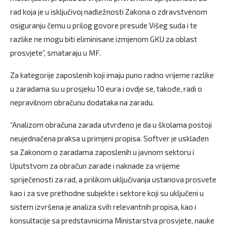
rad koja je u isključivoj nadležnosti Zakona o zdravstvenom
osiguranju čemu u prilog govore presude Višeg suda i te
razlike ne mogu biti eliminisane izmjenom GKU za oblast
prosvjete”, smataraju u MF.
Za kategorije zaposlenih koji imaju puno radno vrijeme razlike
u zaradama su u prosjeku 10 eura i ovdje se, takođe, radi o
nepravilnom obračunu dodataka na zaradu.
“Analizom obračuna zarada utvrđeno je da u školama postoji
neujednačena praksa u primjeni propisa. Softver je usklađen
sa Zakonom o zaradama zaposlenih u javnom sektoru i
Uputstvom za obračun zarade i naknade za vrijeme
spriječenosti za rad, a prilikom uključivanja ustanova prosvete
kao i za sve prethodne subjekte i sektore koji su uključeni u
sistem izvršena je analiza svih relevantnih propisa, kao i
konsultacije sa predstavnicima Ministarstva prosvjete, nauke