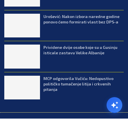
Urošević: Nakon izbora naredne godine
ponovo ćemo formirati vlast bez DPS-a
Prividene dvije osobe koje su u Gusinju
isticale zastavu Velike Albanije
MCP odgovorila Vučiću: Nedopustivo
političko tumačenje litija i crkvenih
pitanja
@2026.All Right Reserved. Designed and Developed by Press.co.me