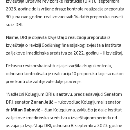
Izvještaja Državne revizorske institucije (DRI) 8. septembra
2023. godine do izvršene druge kontrole realizacije preporuka
30. juna ove godine, realizovao svih 14 datih preporuka, naveli
su iz DRI.
Naime, DRI je objavila Izvještaj o realizaciji preporuka iz
Izvještaja o reviziji Godišnjeg finansijskog izvještaja Instituta
za ljekove i medicinska sredstva za 2022. godinu – II izvještaj.
Državna revizorska institucija je izvršila drugu kontrolu,
odnosno kontrolisala je realizaciju 10 preporuka koje su nakon
prve kontrole zahtijevale dalje praćenje.
“Nadležni Kolegijum DRI u sastavu: predsjedavajući Senatom
DRI, senator
Zoran Jelić
– rukovodilac Kolegijuma i senator
dr
Milan Dabović
– član Kolegijuma, zaključio je da je Institut
za ljekove i medicinska sredstva u izvještajnom periodu od
usvajanja Izvještaja DRI, odnosno 8. septembra 2023. godine