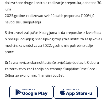
do izvršene druge kontrole realizacije preporuka, odnosno 30.
juna
2025.godine, realizovao svih 14 datih preporuka (100%)”,
navodi se u saopštenju.
S tim u vezi, zaključak Kolegijuma je da preporuke iz Izvještaja
o reviziji Godišnjeg finansijskog izvještaja Instituta za ljekove i
medicinska sredstva za 2022. godinu nije potrebno dalje
pratiti.
Državna revizorska institucija će izvještaje dostaviti Odboru
za zdravstvo, rad i socijalno staranje Skupštine Crne Gore i
Odbor za ekonomiju, finansije i budžet.
PREUZMI NA
PREUZMI NA
Google Play
App Store-u