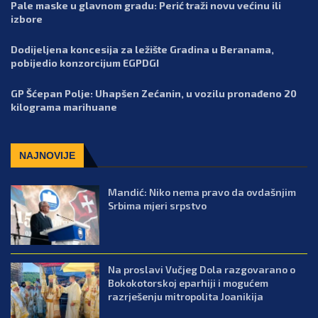
Pale maske u glavnom gradu: Perić traži novu većinu ili
izbore
Dodijeljena koncesija za ležište Gradina u Beranama,
pobijedio konzorcijum EGPDGI
GP Šćepan Polje: Uhapšen Zećanin, u vozilu pronađeno 20
kilograma marihuane
NAJNOVIJE
Mandić: Niko nema pravo da ovdašnjim
Srbima mjeri srpstvo
Na proslavi Vučjeg Dola razgovarano o
Bokokotorskoj eparhiji i mogućem
razrješenju mitropolita Joanikija