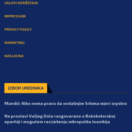
USLOVI KORIŠĆENJA
IMPRESSUM
PRIVACY POLICY
MARKETING
NASLOVNA
IZBOR UREDNIKA
Mandić: Niko nema pravo da ovdašnjim Srbima mjeri srpstvo
Na proslavi Vučjeg Dola razgovarano o Bokokotorskoj
eparhiji i mogućem razrješenju mitropolita Joanikija