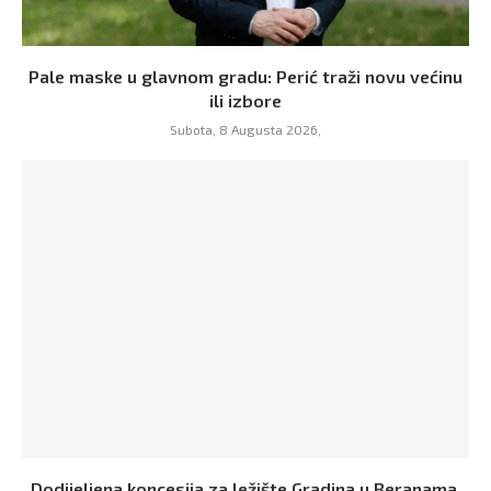
Pale maske u glavnom gradu: Perić traži novu većinu
ili izbore
Subota, 8 Augusta 2026,
Dodijeljena koncesija za ležište Gradina u Beranama,