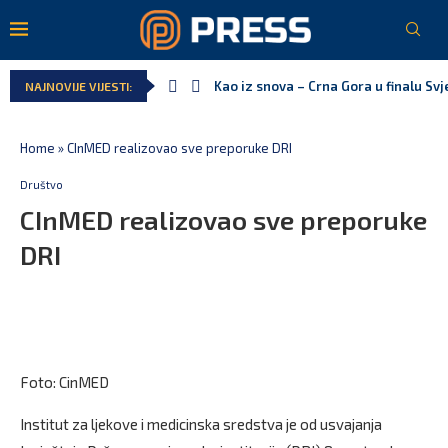
Kao iz snova – Crna Gora u finalu Sv
NAJNOVIJE VIJESTI:
Pejak: Hoće li Milan Knežević i Vučić
Spajić: Otvaramo vrata američkim inv
Serbian Times: Vučić podijelio crkvu 
Delegacija EU: Crna Gora nije dio inic
Potpisan ugovor za prvu fazu stamben
Home
»
CInMED realizovao sve preporuke DRI
Društvo
CInMED realizovao sve preporuke
DRI
Foto: CinMED
Institut za ljekove i medicinska sredstva je od usvajanja