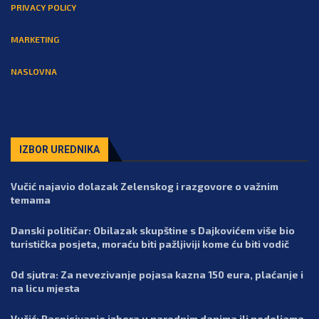
PRIVACY POLICY
MARKETING
NASLOVNA
IZBOR UREDNIKA
Vučić najavio dolazak Zelenskog i razgovore o važnim
temama
Danski političar: Obilazak skupštine s Dajkovićem više bio
turistička posjeta, moraću biti pažljiviji kome ću biti vodič
Od sjutra: Za nevezivanje pojasa kazna 150 eura, plaćanje i
na licu mjesta
Vučić: Raspisivanje izbora u narednim danima ili nedeljama,