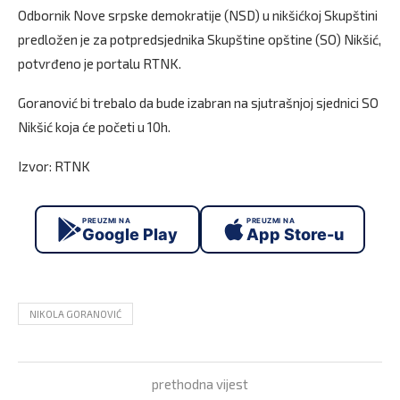
Odbornik Nove srpske demokratije (NSD) u nikšićkoj Skupštini
predložen je za potpredsjednika Skupštine opštine (SO) Nikšić,
potvrđeno je portalu RTNK.
Goranović bi trebalo da bude izabran na sjutrašnjoj sjednici SO
Nikšić koja će početi u 10h.
Izvor: RTNK
PREUZMI NA
PREUZMI NA
Google Play
App Store-u
NIKOLA GORANOVIĆ
prethodna vijest