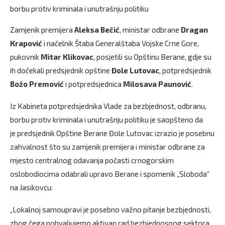
borbu protiv kriminala i unutrašnju politiku
Zamjenik premijera
Aleksa Bečić
, ministar odbrane
Dragan
Krapović
i načelnik Štaba Generalštaba Vojske Crne Gore,
pukovnik
Mitar Klikovac
, posjetili su Opštinu Berane, gdje su
ih dočekali predsjednik opštine
Đole Lutovac
, potpredsjednik
Božo Premović
i potpredsjednica
Milosava Paunović
.
Iz Kabineta potpredsjednika Vlade za bezbjednost, odbranu,
borbu protiv kriminala i unutrašnju politiku je saopšteno da
je predsjednik Opštine Berane Đole Lutovac izrazio je posebnu
zahvalnost što su zamjenik premijera i ministar odbrane za
mjesto centralnog odavanja počasti crnogorskim
oslobodiocima odabrali upravo Berane i spomenik „Sloboda“
na Jasikovcu:
„Lokalnoj samoupravi je posebno važno pitanje bezbjednosti,
zbog čega pohvaljujemo aktivan rad bezbjednosnog sektora.