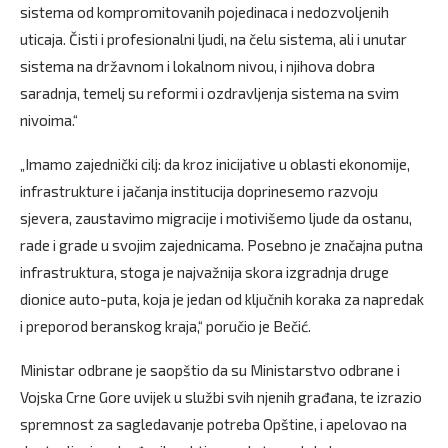
sistema od kompromitovanih pojedinaca i nedozvoljenih
uticaja. Čisti i profesionalni ljudi, na čelu sistema, ali i unutar
sistema na državnom i lokalnom nivou, i njihova dobra
saradnja, temelj su reformi i ozdravljenja sistema na svim
nivoima.“
„Imamo zajednički cilj: da kroz inicijative u oblasti ekonomije,
infrastrukture i jačanja institucija doprinesemo razvoju
sjevera, zaustavimo migracije i motivišemo ljude da ostanu,
rade i grade u svojim zajednicama. Posebno je značajna putna
infrastruktura, stoga je najvažnija skora izgradnja druge
dionice auto-puta, koja je jedan od ključnih koraka za napredak
i preporod beranskog kraja,“ poručio je Bečić.
Ministar odbrane je saopštio da su Ministarstvo odbrane i
Vojska Crne Gore uvijek u službi svih njenih građana, te izrazio
spremnost za sagledavanje potreba Opštine, i apelovao na