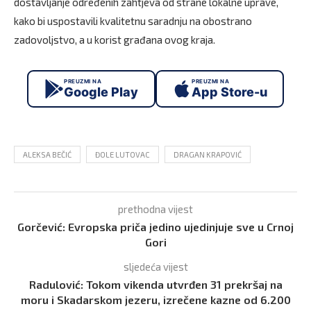
dostavljanje određenih zahtjeva od strane lokalne uprave,
kako bi uspostavili kvalitetnu saradnju na obostrano
zadovoljstvo, a u korist građana ovog kraja.
PREUZMI NA
PREUZMI NA
Google Play
App Store-u
ALEKSA BEČIĆ
ĐOLE LUTOVAC
DRAGAN KRAPOVIĆ
prethodna vijest
Gorčević: Evropska priča jedino ujedinjuje sve u Crnoj
Gori
sljedeća vijest
Radulović: Tokom vikenda utvrđen 31 prekršaj na
moru i Skadarskom jezeru, izrečene kazne od 6.200