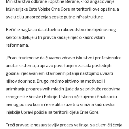
Ministarstva odbrane i Opštine Berane, kroz angažovanje
Inžinjerijske čete Vojske Crne Gore na teritoriji ove opštine, a
sve u cilju unapređenja seoske putne infrastrukture.
Bečić je naglasio da aktuelno rukovodstvo bezbjednosnog
sektora djeluje u tri pravca kada je riječ o kadrovskim
reformama:
„Prvo, trudimo se da čuvamo zdravo iskustvo i profesionalce
unutar sistema, a upravo povećanjem zarada poslednjih
godina i rješavanjem stambenih pitanja nastojimo uvažiti
njihov doprinos. Drugo, radimo aktivno na motivaciji i
animiranju progresivnih mladih ljude da se pridruže redovima
crnogorske Vojske i Policije. Uskoro očekujemo i finalizaciju
javnog poziva kojim će se uliti izuzetno snažna kadrovska
injekcija Upravi policije na teritoriji cijele Crne Gore.
Treći pravac je nezaustavljiv proces vetinga, sa ciljem čišćenja