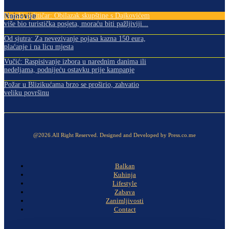
Najnovije
Danski političar: Obilazak skupštine s Dajkovićem
više bio turistička posjeta, moraću biti pažljiviji...
Od sjutra: Za nevezivanje pojasa kazna 150 eura,
plaćanje i na licu mjesta
Vučić: Raspisivanje izbora u narednim danima ili
nedeljama, podnijeću ostavku prije kampanje
Požar u Blizikućama brzo se proširio, zahvatio
veliku površinu
@2026.All Right Reserved. Designed and Developed by Press.co.me
Balkan
Kuhinja
Lifestyle
Zabava
Zanimljivosti
Contact