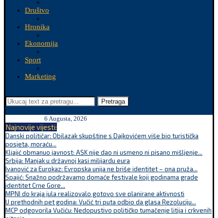
Društvo
Hronika
Ekonomija
Sport
Marketing
Pretraga
6 Augusta, 2026
Najnovije vijesti:
Danski političar: Obilazak skupštine s Dajkovićem više bio turistička
posjeta, moraću...
Kljajić obmanuo javnost: ASK nije dao ni usmeno ni pisano mišljenje...
Srbija: Manjak u državnoj kasi milijardu eura
Ivanović za Eurokaz: Evropska unija ne briše identitet – ona pruža...
Spajić: Snažno podržavamo domaće festivale koji godinama grade
identitet Crne Gore...
MPNI do kraja jula realizovalo gotovo sve planirane aktivnosti
U prethodnih pet godina: Vučić tri puta odbio da glasa Rezoluciju...
MCP odgovorila Vučiću: Nedopustivo političko tumačenje litija i crkvenih