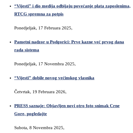
“Vijesti” i dio medija odbijaju povećanje plata zaposlenima,
RTCG spremna za potpis
Ponedjeljak, 17 Februara 2025,
Pametni nadzor u Podgorici: Prve kazne već prvog dana
rada sistema
Ponedjeljak, 17 Novembra 2025,
“Vijesti” dobile novog većinskog vlasnika
Četvrtak, 19 Februara 2026,
PRESS saznaje: Objavljen novi otro foto snimak Crne
Gore, pogledajte
Subota, 8 Novembra 2025,