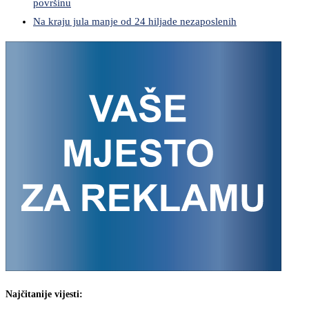
površinu
Na kraju jula manje od 24 hiljade nezaposlenih
Najčitanije vijesti: