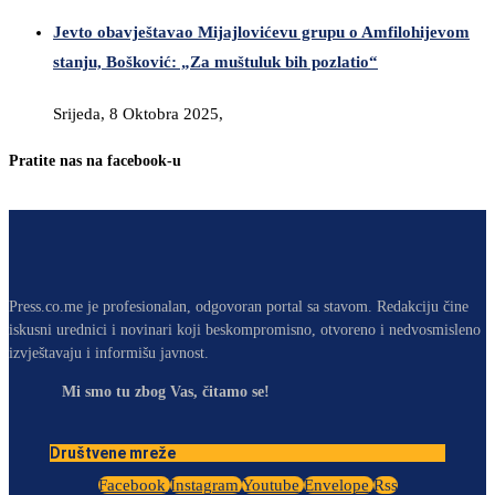
Jevto obavještavao Mijajlovićevu grupu o Amfilohijevom
stanju, Bošković: „Za muštuluk bih pozlatio“
Srijeda, 8 Oktobra 2025,
Pratite nas na facebook-u
Press.co.me je profesionalan, odgovoran portal sa stavom. Redakciju čine
iskusni urednici i novinari koji beskompromisno, otvoreno i nedvosmisleno
izvještavaju i informišu javnost.
Mi smo tu zbog Vas, čitamo se!
Društvene mreže
Facebook
Instagram
Youtube
Envelope
Rss