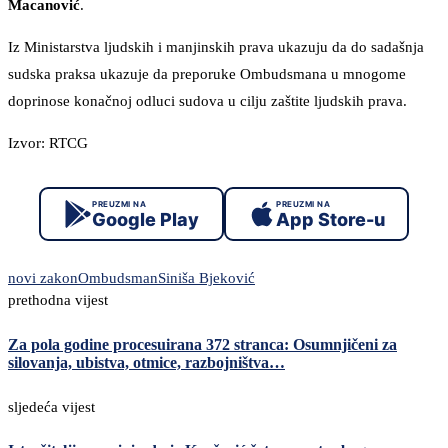
Macanović
.
Iz Ministarstva ljudskih i manjinskih prava ukazuju da do sadašnja
sudska praksa ukazuje da preporuke Ombudsmana u mnogome
doprinose konačnoj odluci sudova u cilju zaštite ljudskih prava.
Izvor: RTCG
PREUZMI NA
PREUZMI NA
Google Play
App Store-u
novi zakon
Ombudsman
Siniša Bjeković
prethodna vijest
Za pola godine procesuirana 372 stranca: Osumnjičeni za
silovanja, ubistva, otmice, razbojništva…
sljedeća vijest