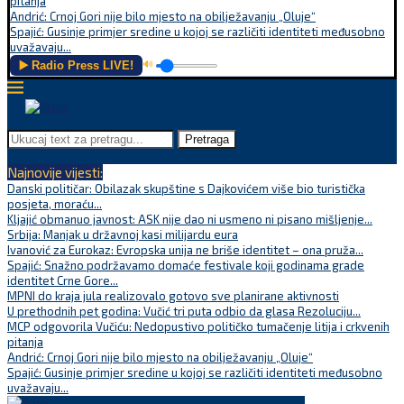
pitanja
Andrić: Crnoj Gori nije bilo mjesto na obilježavanju „Oluje“
Spajić: Gusinje primjer sredine u kojoj se različiti identiteti međusobno
uvažavaju...
▶️ Radio Press LIVE!
🔊
Pretraga
Najnovije vijesti:
Danski političar: Obilazak skupštine s Dajkovićem više bio turistička
posjeta, moraću...
Kljajić obmanuo javnost: ASK nije dao ni usmeno ni pisano mišljenje...
Srbija: Manjak u državnoj kasi milijardu eura
Ivanović za Eurokaz: Evropska unija ne briše identitet – ona pruža...
Spajić: Snažno podržavamo domaće festivale koji godinama grade
identitet Crne Gore...
MPNI do kraja jula realizovalo gotovo sve planirane aktivnosti
U prethodnih pet godina: Vučić tri puta odbio da glasa Rezoluciju...
MCP odgovorila Vučiću: Nedopustivo političko tumačenje litija i crkvenih
pitanja
Andrić: Crnoj Gori nije bilo mjesto na obilježavanju „Oluje“
Spajić: Gusinje primjer sredine u kojoj se različiti identiteti međusobno
uvažavaju...