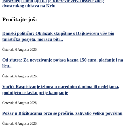
Istražitelji sumnjaju da je Knežević žrtva osvete zbog
dvostrukog ubistva na Krfu
Pročitajte još:
Danski političar: Obilazak skupštine s Dajkovićem više bio
turistička posjeta, moraću biti...
Četvrtak, 6 Augusta 2026,
Od sjutra: Za nevezivanje pojasa kazna 150 eura, plaćanje i na
licu...
Četvrtak, 6 Augusta 2026,
Vučić: Raspisivanje izbora u narednim danima ili nedeljama,
podnijeću ostavku prije kampanje
Četvrtak, 6 Augusta 2026,
Požar u Blizikućama brzo se proširio, zahvatio veliku površinu
Četvrtak, 6 Augusta 2026,