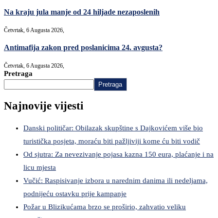
Na kraju jula manje od 24 hiljade nezaposlenih
Četvrtak, 6 Augusta 2026,
Antimafija zakon pred poslanicima 24. avgusta?
Četvrtak, 6 Augusta 2026,
Pretraga
Pretraga
Najnovije vijesti
Danski političar: Obilazak skupštine s Dajkovićem više bio
turistička posjeta, moraću biti pažljiviji kome ću biti vodič
Od sjutra: Za nevezivanje pojasa kazna 150 eura, plaćanje i na
licu mjesta
Vučić: Raspisivanje izbora u narednim danima ili nedeljama,
podnijeću ostavku prije kampanje
Požar u Blizikućama brzo se proširio, zahvatio veliku