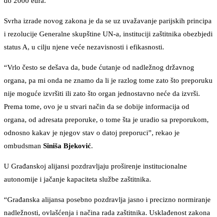
do 2000 eura.
Svrha izrade novog zakona je da se uz uvažavanje parijskih principa
i rezolucije Generalne skupštine UN-a, instituciji zaštitnika obezbjedi
status A, u cilju njene veće nezavisnosti i efikasnosti.
“Vrlo često se dešava da, bude ćutanje od nadležnog državnog
organa, pa mi onda ne znamo da li je razlog tome zato što preporuku
nije moguće izvršiti ili zato što organ jednostavno neće da izvrši.
Prema tome, ovo je u stvari način da se dobije informacija od
organa, od adresata preporuke, o tome šta je uradio sa preporukom,
odnosno kakav je njegov stav o datoj preporuci”, rekao je
ombudsman
Siniša
Bjeković
.
U Građanskoj alijansi pozdravljaju proširenje institucionalne
autonomije i jačanje kapaciteta službe zaštitnika.
“Građanska alijansa posebno pozdravlja jasno i precizno normiranje
nadležnosti, ovlašćenja i načina rada zaštitnika. Usklađenost zakona