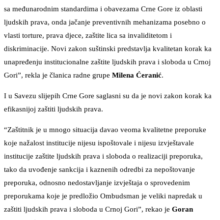
sa međunarodnim standardima i obavezama Crne Gore iz oblasti
ljudskih prava, onda jačanje preventivnih mehanizama posebno o
vlasti torture, prava djece, zaštite lica sa invaliditetom i
diskriminacije. Novi zakon suštinski predstavlja kvalitetan korak ka
unapređenju institucionalne zaštite ljudskih prava i sloboda u Crnoj
Gori”, rekla je članica radne grupe
Milena Ćeranić
.
I u Savezu slijepih Crne Gore saglasni su da je novi zakon korak ka
efikasnijoj zaštiti ljudskih prava.
“Zaštitnik je u mnogo situacija davao veoma kvalitetne preporuke
koje nažalost institucije nijesu ispoštovale i nijesu izvještavale
institucije zaštite ljudskih prava i sloboda o realizaciji preporuka,
tako da uvođenje sankcija i kaznenih odredbi za nepoštovanje
preporuka, odnosno nedostavljanje izvještaja o sprovedenim
preporukama koje je predložio Ombudsman je veliki napredak u
zaštiti ljudskih prava i sloboda u Crnoj Gori”, rekao je
Goran