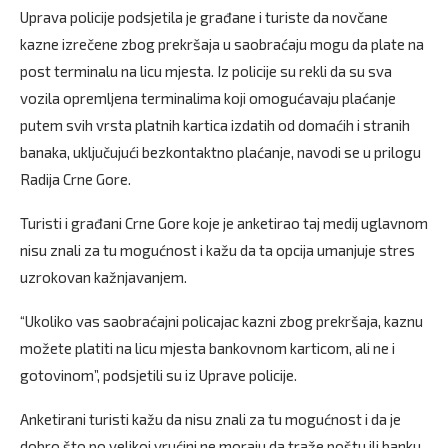
Uprava policije podsjetila je građane i turiste da novčane
kazne izrečene zbog prekršaja u saobraćaju mogu da plate na
post terminalu na licu mjesta. Iz policije su rekli da su sva
vozila opremljena terminalima koji omogućavaju plaćanje
putem svih vrsta platnih kartica izdatih od domaćih i stranih
banaka, uključujući bezkontaktno plaćanje, navodi se u prilogu
Radija Crne Gore.
Turisti i građani Crne Gore koje je anketirao taj medij uglavnom
nisu znali za tu mogućnost i kažu da ta opcija umanjuje stres
uzrokovan kažnjavanjem.
“Ukoliko vas saobraćajni policajac kazni zbog prekršaja, kaznu
možete platiti na licu mjesta bankovnom karticom, ali ne i
gotovinom”, podsjetili su iz Uprave policije.
Anketirani turisti kažu da nisu znali za tu mogućnost i da je
dobro što po velikoj vrućini ne moraju da traže poštu ili banku.