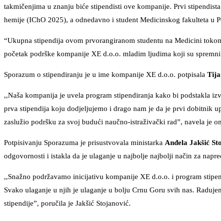
takmičenjima u znanju biće stipendisti ove kompanije. Prvi stipendista
hemije (IChO 2025), a odnedavno i student Medicinskog fakulteta u Pod
“Ukupna stipendija ovom prvorangiranom studentu na Medicini tokom tr
početak podrške kompanije XE d.o.o. mladim ljudima koji su spremni d
Sporazum o stipendiranju je u ime kompanije XE d.o.o. potpisala
Tija
,,Naša kompanija je uvela program stipendiranja kako bi podstakla izvr
prva stipendija koju dodjeljujemo i drago nam je da je prvi dobitnik 
zaslužio podršku za svoj budući naučno-istraživački rad”, navela je o
Potpisivanju Sporazuma je prisustvovala ministarka
Anđela Jakšić St
odgovornosti i istakla da je ulaganje u najbolje najbolji način za nap
,,Snažno podržavamo inicijativu kompanije XE d.o.o. i program stipendi
Svako ulaganje u njih je ulaganje u bolju Crnu Goru svih nas. Raduje
stipendije”, poručila je Jakšić Stojanović.