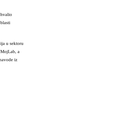
ohvalio
blasti
ja u sektoru
i MojLab, a
 navode iz