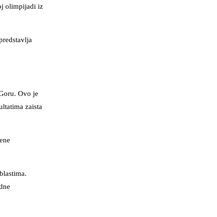
 olimpijadi iz
predstavlja
 Goru. Ovo je
ltatima zaista
vene
blastima.
edne