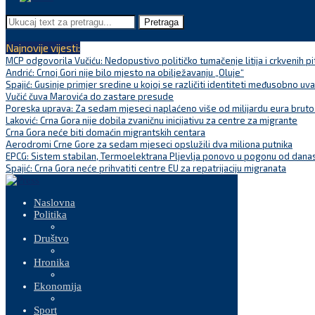
Pretraga
Najnovije vijesti:
MCP odgovorila Vučiću: Nedopustivo političko tumačenje litija i crkvenih pi
Andrić: Crnoj Gori nije bilo mjesto na obilježavanju „Oluje“
Spajić: Gusinje primjer sredine u kojoj se različiti identiteti međusobno uva
Vučić čuva Marovića do zastare presude
Poreska uprava: Za sedam mjeseci naplaćeno više od milijardu eura bruto.
Laković: Crna Gora nije dobila zvaničnu inicijativu za centre za migrante
Crna Gora neće biti domaćin migrantskih centara
Aerodromi Crne Gore za sedam mjeseci opslužili dva miliona putnika
EPCG: Sistem stabilan, Termoelektrana Pljevlja ponovo u pogonu od dana
Spajić: Crna Gora neće prihvatiti centre EU za repatrijaciju migranata
Naslovna
Politika
Društvo
Hronika
Ekonomija
Sport