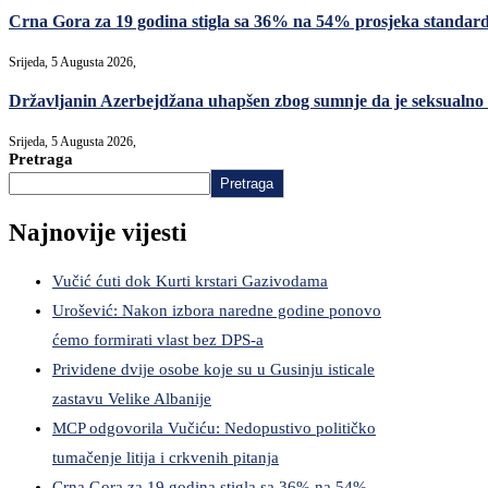
Crna Gora za 19 godina stigla sa 36% na 54% prosjeka standard
Srijeda, 5 Augusta 2026,
Državljanin Azerbejdžana uhapšen zbog sumnje da je seksualno
Srijeda, 5 Augusta 2026,
Pretraga
Pretraga
Najnovije vijesti
Vučić ćuti dok Kurti krstari Gazivodama
Urošević: Nakon izbora naredne godine ponovo
ćemo formirati vlast bez DPS-a
Prividene dvije osobe koje su u Gusinju isticale
zastavu Velike Albanije
MCP odgovorila Vučiću: Nedopustivo političko
tumačenje litija i crkvenih pitanja
Crna Gora za 19 godina stigla sa 36% na 54%