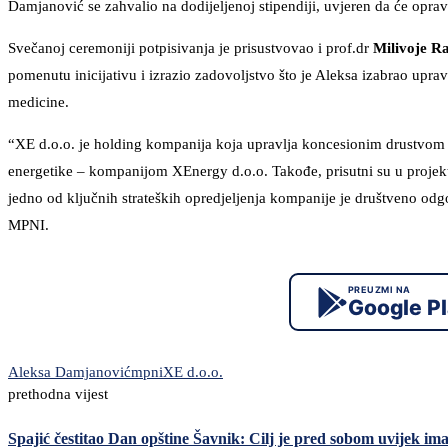
Damjanović se zahvalio na dodijeljenoj stipendiji, uvjeren da će opra
Svečanoj ceremoniji potpisivanja je prisustvovao i prof.dr
Milivoje R
pomenutu inicijativu i izrazio zadovoljstvo što je Aleksa izabrao upra
medicine.
“XE d.o.o. je holding kompanija koja upravlja koncesionim drustvom
energetike – kompanijom XEnergy d.o.o. Takođe, prisutni su u projekt
jedno od ključnih strateških opredjeljenja kompanije je društveno od
MPNI.
PREUZMI NA
Google P
Aleksa Damjanović
mpni
XE d.o.o.
prethodna vijest
Spajić čestitao Dan opštine Šavnik: Cilj je pred sobom uvijek imat