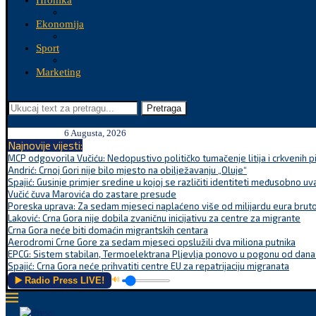
Hronika
Ekonomija
Sport
Marketing
Pretraga
6 Augusta, 2026
Najnovije vijesti:
MCP odgovorila Vučiću: Nedopustivo političko tumačenje litija i crkvenih p
Andrić: Crnoj Gori nije bilo mjesto na obilježavanju „Oluje“
Spajić: Gusinje primjer sredine u kojoj se različiti identiteti međusobno uva
Vučić čuva Marovića do zastare presude
Poreska uprava: Za sedam mjeseci naplaćeno više od milijardu eura bruto.
Laković: Crna Gora nije dobila zvaničnu inicijativu za centre za migrante
Crna Gora neće biti domaćin migrantskih centara
Aerodromi Crne Gore za sedam mjeseci opslužili dva miliona putnika
EPCG: Sistem stabilan, Termoelektrana Pljevlja ponovo u pogonu od dana
Spajić: Crna Gora neće prihvatiti centre EU za repatrijaciju migranata
▶️ Radio Press LIVE!
🔊