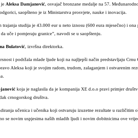
 je
Aleksa Damjanović
, osvajač bronzane medalje na 57. Međunarodnoj
gorici, saopšteno je iz Ministarstva prosvjete, nauke i inovacija.
ajanja studija je 43.000 eur u neto iznosu (600 eura mjesečno) i ona 
a uče i pomjeraju granice”, navodi se u saopštenju.
na Bulatović
, izvršna direktorka.
snost i podržala mlade ljude koji na najljepši način predstavljaju Crnu
upravo Aleksa koji je svojim radom, trudom, zalaganjem i ostvarenim rezu
na.
ojanović
koja je naglasila da je kompanija XE d.o.o pravi primjer društ
redak crnogorskog društva.
ranja učenica i učenika koji ostvaruju izuzetne rezultate u različitim o
mo se novim uspjesima naših mladih ljudi i novim dobitnicima ove vrij