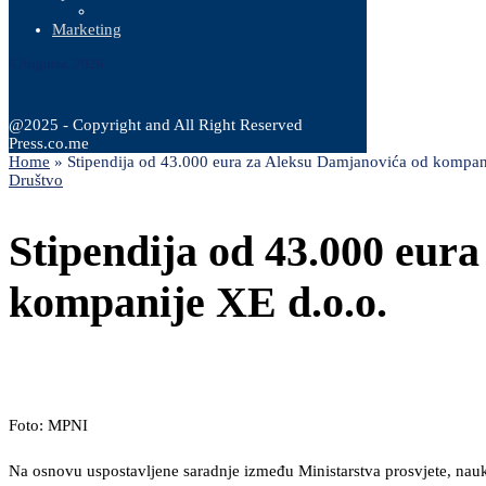
Marketing
6 Augusta, 2026
@2025 - Copyright and All Right Reserved
Press.co.me
Home
»
Stipendija od 43.000 eura za Aleksu Damjanovića od kompan
Društvo
Stipendija od 43.000 eur
kompanije XE d.o.o.
Foto: MPNI
Na osnovu uspostavljene saradnje između Ministarstva prosvjete, nau