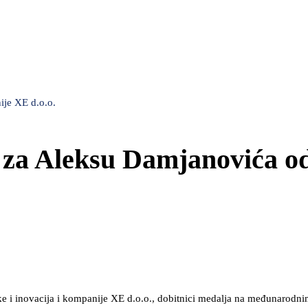
ije XE d.o.o.
a za Aleksu Damjanovića o
ke i inovacija i kompanije XE d.o.o., dobitnici medalja na međunarodn