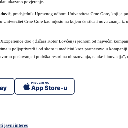
vdati ukazano povjerenje.
adović
, predsjednik Upravnog odbora Univerziteta Crne Gore, koji je p
vo Univerzitet Crne Gore kao mjesto na kojem će sticati nova znanja iz o
 XExperience doo ( Žičara Kotor Lovćen) i jednom od najvećih kompani
ima u poljoprivredi i od skoro u medicini kroz partnerstvo u kompanij
govorno poslovanje i podrška resorima obrazovanja, nauke i inovacija”,
PREUZMI NA
lay
App Store-u
i javni interes