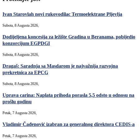
Ivan Starovlah novi rukovodilac Termoelektrane Pljevlja
Subota, 8 Augusta 2026,
Dodijeljena koncesija za ležište Gradina u Beranama, pobijedio
konzorcijum EGPDGI
Subota, 8 Augusta 2026,
Dragaš: Saradnja sa Masdarom je najvažnija razvojna
prekretnica za EPCG
Subota, 8 Augusta 2026,
Uprava carina: Naplata prihoda porasla 5,5 odsto u odnosu na
prošlu godinu
Petak, 7 Augusta 2026,
Vladimir Čađenović izabran za generalnog direktora CEDIS-a
Petak, 7 Augusta 2026,