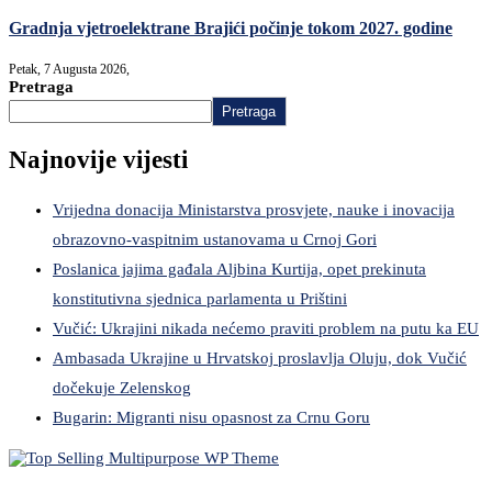
Gradnja vjetroelektrane Brajići počinje tokom 2027. godine
Petak, 7 Augusta 2026,
Pretraga
Pretraga
Najnovije vijesti
Vrijedna donacija Ministarstva prosvjete, nauke i inovacija
obrazovno-vaspitnim ustanovama u Crnoj Gori
Poslanica jajima gađala Aljbina Kurtija, opet prekinuta
konstitutivna sjednica parlamenta u Prištini
Vučić: Ukrajini nikada nećemo praviti problem na putu ka EU
Ambasada Ukrajine u Hrvatskoj proslavlja Oluju, dok Vučić
dočekuje Zelenskog
Bugarin: Migranti nisu opasnost za Crnu Goru