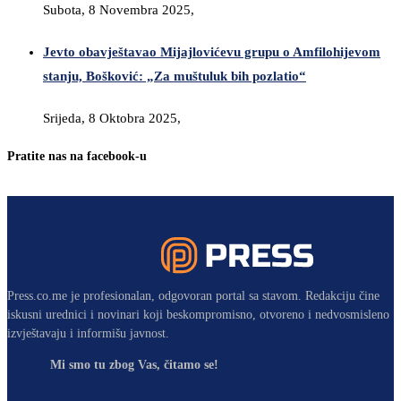
Subota, 8 Novembra 2025,
Jevto obavještavao Mijajlovićevu grupu o Amfilohijevom
stanju, Bošković: „Za muštuluk bih pozlatio“
Srijeda, 8 Oktobra 2025,
Pratite nas na facebook-u
Press.co.me je profesionalan, odgovoran portal sa stavom. Redakciju čine
iskusni urednici i novinari koji beskompromisno, otvoreno i nedvosmisleno
izvještavaju i informišu javnost.
Mi smo tu zbog Vas, čitamo se!