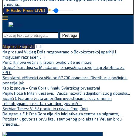
vrijednu...
▶️ Radio Press LIVE!
🔊
Pretraga
Najnovije vijesti:
Na proslavi Vučjeg Dola razgovarano o Bokokotorskoj eparhiji i
mogućem razrješenju...
Perić: Ili nova većina ili izbori, ovako više ne može
Dragaš: Saradnja sa Masdarom je najvažnija razvojna prekretnica za
EPCG
Besplatni udžbenici za više od 67.700 osnovaca: Distribucija počinje u
ponedjeljak
Kao iz snova – Crna Gora u finalu Svjetskog prvenstva!
Pejak: Hoće li Milan Knežević i Vučića nazvati izdajnikom zbog dolaska...
Spajić: Otvaramo vrata američkim investicijama i savremenim
tehnologijama, rezultati saradnje govoriće...
Serbian Times: Vučić podijelio crkvu u Crnoj Gori
Delegacija EU: Crna Gora nije dio inicijative za centre za migrante,...
Potpisan ugovor za prvu fazu stambenog projekta na Veljem brdu
vrijednu...