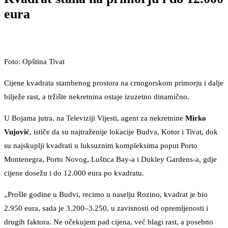
eura
Foto: Opština Tivat
Cijene kvadrata stambenog prostora na crnogorskom primorju i dalje
bilježe rast, a tržište nekretnina ostaje izuzetno dinamično.
U Bojama jutra, na Televiziji Vijesti, agent za nekretnine
Mirko
Vujović
, ističe da su najtraženije lokacije Budva, Kotor i Tivat, dok
su najskuplji kvadrati u luksuznim kompleksima poput Porto
Montenegra, Porto Novog, Luštica Bay-a i Dukley Gardens-a, gdje
cijene dosežu i do 12.000 eura po kvadratu.
„Prošle godine u Budvi, recimo u naselju Rozino, kvadrat je bio
2.950 eura, sada je 3.200–3.250, u zavisnosti od opremljenosti i
drugih faktora. Ne očekujem pad cijena, već blagi rast, a posebno