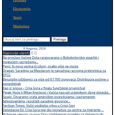
Hronika
Ekonomija
Sport
Marketing
Pretraga
9 Augusta, 2026
Najnovije vijesti:
Na proslavi Vučjeg Dola razgovarano o Bokokotorskoj eparhiji i
mogućem razrješenju...
Perić: Ili nova većina ili izbori, ovako više ne može
Dragaš: Saradnja sa Masdarom je najvažnija razvojna prekretnica za
EPCG
Besplatni udžbenici za više od 67.700 osnovaca: Distribucija počinje u
ponedjeljak
Kao iz snova – Crna Gora u finalu Svjetskog prvenstva!
Pejak: Hoće li Milan Knežević i Vučića nazvati izdajnikom zbog dolaska...
Spajić: Otvaramo vrata američkim investicijama i savremenim
tehnologijama, rezultati saradnje govoriće...
Serbian Times: Vučić podijelio crkvu u Crnoj Gori
Delegacija EU: Crna Gora nije dio inicijative za centre za migrante,...
Potpisan ugovor za prvu fazu stambenog projekta na Veljem brdu