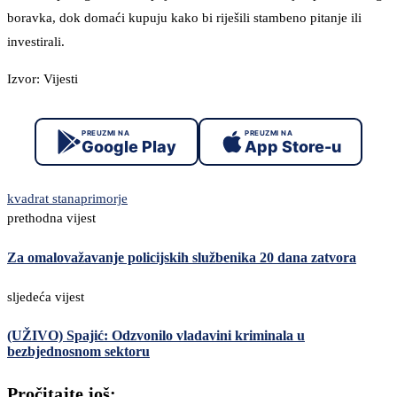
boravka, dok domaći kupuju kako bi riješili stambeno pitanje ili
investirali.
Izvor: Vijesti
PREUZMI NA
PREUZMI NA
Google Play
App Store-u
kvadrat stana
primorje
prethodna vijest
Za omalovažavanje policijskih službenika 20 dana zatvora
sljedeća vijest
(UŽIVO) Spajić: Odzvonilo vladavini kriminala u
bezbjednosnom sektoru
Pročitajte još: