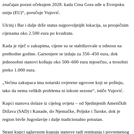
značajan porast očekujem 2028. kada Crna Gora uđe u Evropsku
uniju (EU)“, poručuje Vujović.
Ulcinj i Bar i dalje drže status najpovoljnijih lokacija, sa prosječnim
cijenama oko 2.500 eura po kvadratu.
Kada je riječ o zakupima, cijene su se stabilizovale u odnosu na
prethodne godine. Garsonjere se izdaju za 350–450 eura, dok
jednosobni stanovi koštaju oko 500–600 eura mjesečno, a trosobni
preko 1.000 eura.
„Većina zakupaca ima notarski ovjerene ugovore koji se poštuju,
tako da nema velikih problema ni tokom sezone“, ističe Vujović.
Kupci stanova dolaze iz cijelog svijeta – od Sjedinjenih Američkih
Država (SAD) i Kanade, do Njemačke, Poljske i Turske, dok je
region bivše Jugoslavije i dalje tradicionalno prisutan.
Strani kupci uglavnom kupuju stanove radi rentiranja i povremenog