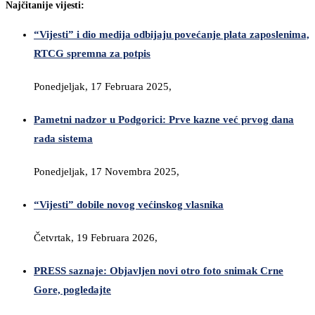
Najčitanije vijesti:
“Vijesti” i dio medija odbijaju povećanje plata zaposlenima,
RTCG spremna za potpis
Ponedjeljak, 17 Februara 2025,
Pametni nadzor u Podgorici: Prve kazne već prvog dana
rada sistema
Ponedjeljak, 17 Novembra 2025,
“Vijesti” dobile novog većinskog vlasnika
Četvrtak, 19 Februara 2026,
PRESS saznaje: Objavljen novi otro foto snimak Crne
Gore, pogledajte