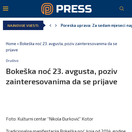
Poreska uprava: Za sedam mjeseci napl
NAJNOVIJE VIJESTI:
Laković: Crna Gora nije dobila zvaničn
Crna Gora neće biti domaćin migrants
Aerodromi Crne Gore za sedam mjeseci
EPCG: Sistem stabilan, Termoelektran
Spajić: Crna Gora neće prihvatiti cent
Home
»
Bokeška noć 23. avgusta, poziv zainteresovanima da se
prijave
Društvo
Bokeška noć 23. avgusta, poziv
zainteresovanima da se prijave
Foto: Kulturni centar “Nikola Đurković” Kotor
Tradicionalna manifestacija Bokeška noć, koja od 2014. godine