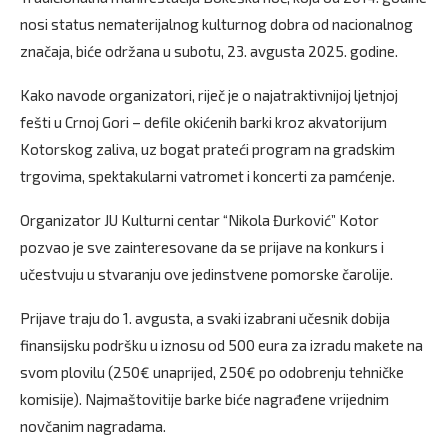
nosi status nematerijalnog kulturnog dobra od nacionalnog
značaja, biće održana u subotu, 23. avgusta 2025. godine.
Kako navode organizatori, riječ je o najatraktivnijoj ljetnjoj
fešti u Crnoj Gori – defile okićenih barki kroz akvatorijum
Kotorskog zaliva, uz bogat prateći program na gradskim
trgovima, spektakularni vatromet i koncerti za pamćenje.
Organizator JU Kulturni centar “Nikola Đurković” Kotor
pozvao je sve zainteresovane da se prijave na konkurs i
učestvuju u stvaranju ove jedinstvene pomorske čarolije.
Prijave traju do 1. avgusta, a svaki izabrani učesnik dobija
finansijsku podršku u iznosu od 500 eura za izradu makete na
svom plovilu (250€ unaprijed, 250€ po odobrenju tehničke
komisije). Najmaštovitije barke biće nagrađene vrijednim
novčanim nagradama.