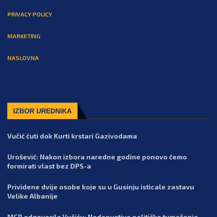
PRIVACY POLICY
MARKETING
NASLOVNA
IZBOR UREDNIKA
Vučić ćuti dok Kurti krstari Gazivodama
Urošević: Nakon izbora naredne godine ponovo ćemo
formirati vlast bez DPS-a
Prividene dvije osobe koje su u Gusinju isticale zastavu
Velike Albanije
MCP odgovorila Vučiću: Nedopustivo političko tumačenje