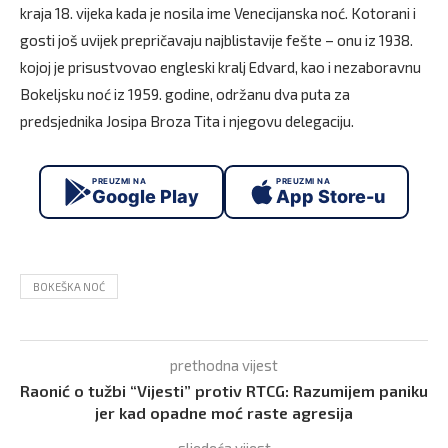
kraja 18. vijeka kada je nosila ime Venecijanska noć. Kotorani i
gosti još uvijek prepričavaju najblistavije fešte – onu iz 1938.
kojoj je prisustvovao engleski kralj Edvard, kao i nezaboravnu
Bokeljsku noć iz 1959. godine, održanu dva puta za
predsjednika Josipa Broza Tita i njegovu delegaciju.
PREUZMI NA
PREUZMI NA
Google Play
App Store-u
BOKEŠKA NOĆ
prethodna vijest
Raonić o tužbi “Vijesti” protiv RTCG: Razumijem paniku
jer kad opadne moć raste agresija
sljedeća vijest