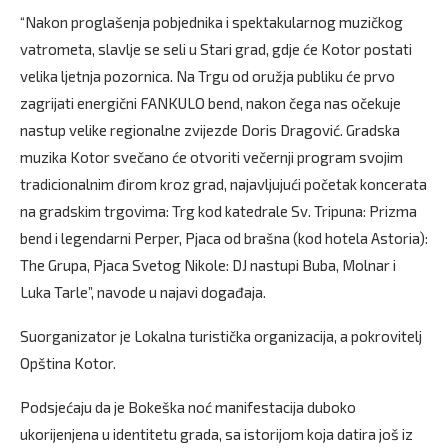
“Nakon proglašenja pobjednika i spektakularnog muzičkog
vatrometa, slavlje se seli u Stari grad, gdje će Kotor postati
velika ljetnja pozornica. Na Trgu od oružja publiku će prvo
zagrijati energični FANKULO bend, nakon čega nas očekuje
nastup velike regionalne zvijezde Doris Dragović. Gradska
muzika Kotor svečano će otvoriti večernji program svojim
tradicionalnim đirom kroz grad, najavljujući početak koncerata
na gradskim trgovima: Trg kod katedrale Sv. Tripuna: Prizma
bend i legendarni Perper, Pjaca od brašna (kod hotela Astoria):
The Grupa, Pjaca Svetog Nikole: DJ nastupi Buba, Molnar i
Luka Tarle”, navode u najavi događaja.
Suorganizator je Lokalna turistička organizacija, a pokrovitelj
Opština Kotor.
Podsjećaju da je Bokeška noć manifestacija duboko
ukorijenjena u identitetu grada, sa istorijom koja datira još iz