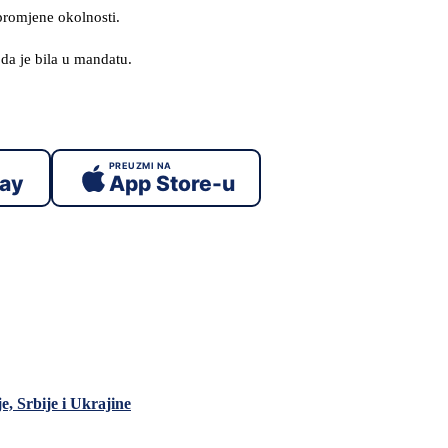
promjene okolnosti.
da je bila u mandatu.
PREUZMI NA
lay
App Store-u
e, Srbije i Ukrajine