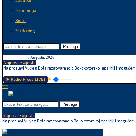
Hronika
Ekonomija
Sport
Marketing
Pretraga
8 Augusta, 2026
Najnovije vijesti:
Na proslavi Vučjeg Dola razgovarano o Bokokotorskoj eparhiji i mogućem r
▶️ Radio Press LIVE!
🔊
Pretraga
Najnovije vijesti:
Na proslavi Vučjeg Dola razgovarano o Bokokotorskoj eparhiji i mogućem r