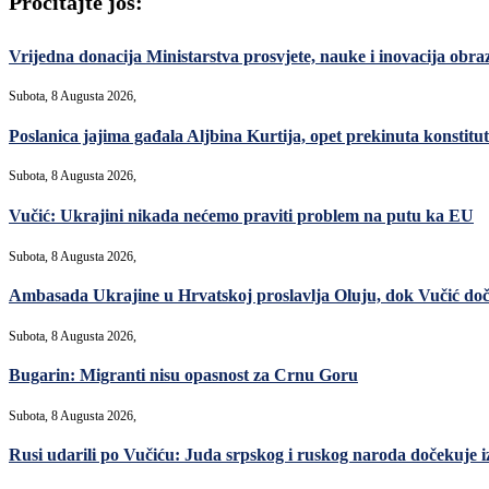
Pročitajte još:
Vrijedna donacija Ministarstva prosvjete, nauke i inovacija ob
Subota, 8 Augusta 2026,
Poslanica jajima gađala Aljbina Kurtija, opet prekinuta konstitut
Subota, 8 Augusta 2026,
Vučić: Ukrajini nikada nećemo praviti problem na putu ka EU
Subota, 8 Augusta 2026,
Ambasada Ukrajine u Hrvatskoj proslavlja Oluju, dok Vučić do
Subota, 8 Augusta 2026,
Bugarin: Migranti nisu opasnost za Crnu Goru
Subota, 8 Augusta 2026,
Rusi udarili po Vučiću: Juda srpskog i ruskog naroda dočekuje i