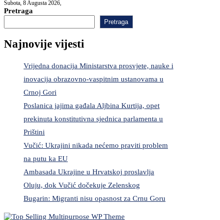
Subota, 8 Augusta 2026,
Pretraga
Pretraga
Najnovije vijesti
Vrijedna donacija Ministarstva prosvjete, nauke i
inovacija obrazovno-vaspitnim ustanovama u
Crnoj Gori
Poslanica jajima gađala Aljbina Kurtija, opet
prekinuta konstitutivna sjednica parlamenta u
Prištini
Vučić: Ukrajini nikada nećemo praviti problem
na putu ka EU
Ambasada Ukrajine u Hrvatskoj proslavlja
Oluju, dok Vučić dočekuje Zelenskog
Bugarin: Migranti nisu opasnost za Crnu Goru