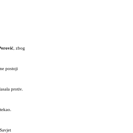
Perović
, zbog
ne postoji
asala protiv.
tekao.
Savjet