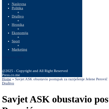
Naslovna
Politika
Društvo
Hronika
Ekonomija
Sport
Marketing
8 Augusta, 2026
@2025 - Copyright and All Right Reserved
Press.co.me
Home
»
Savjet ASK obustavio postupak za razrješenje Jelene Perović
Društvo
Savjet ASK obustavio pos