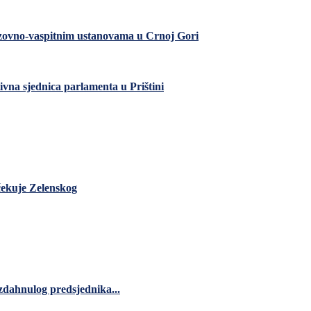
razovno-vaspitnim ustanovama u Crnoj Gori
ivna sjednica parlamenta u Prištini
čekuje Zelenskog
zdahnulog predsjednika...