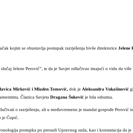
učak kojim se obustavlja postupak razrješenja bivše direktorice
Jelene 
.
slučaj Jelene Perović”, te da je Savjet odlučivao imajući u vidu da više 
lavica Mirković i Mladen Tomović,
dok je
Aleksandra Vukašinović
gl
gumentima. Članica Savjeta
Dragana Šuković
je bila odsutna.
čivati o razrješenju, ali u međuvremenu je mandat gospođe Perović is
 je Ćupić.
ronologija postupka po presudi Upravnog suda, kao i konstatacija da je 