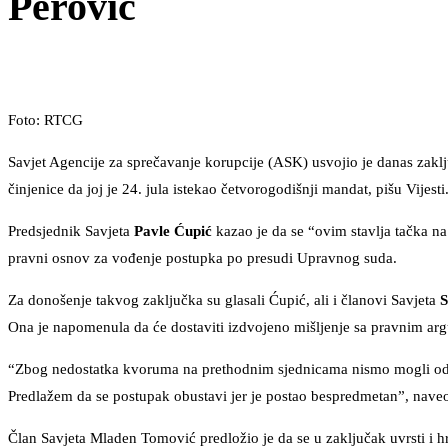
Perović
Foto: RTCG
Savjet Agencije za sprečavanje korupcije (ASK) usvojio je danas zaklj
činjenice da joj je 24. jula istekao četvorogodišnji mandat, pišu Vijesti
Predsjednik Savjeta
Pavle Ćupić
kazao je da se “ovim stavlja tačka na 
pravni osnov za vođenje postupka po presudi Upravnog suda.
Za donošenje takvog zaključka su glasali Ćupić, ali i članovi Savjeta
S
Ona je napomenula da će dostaviti izdvojeno mišljenje sa pravnim ar
“Zbog nedostatka kvoruma na prethodnim sjednicama nismo mogli odlu
Predlažem da se postupak obustavi jer je postao bespredmetan”, naveo
Član Savjeta Mladen Tomović predložio je da se u zaključak uvrsti i h