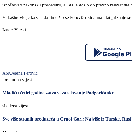
ispoštovao zakonsku proceduru, ali da je došlo do pravno relevantne 
Vukašinović je kazala da time što se Perović ukida mandat priznaje se 
Izvor: Vijesti
PREUZMI NA
Google P
ASK
Jelena Perović
prethodna vijest
Mladiću četiri godine zatvora za silovanje Podgoričanke
sljedeća vijest
Sve više stranih preduzeća u Crnoj Gori: Najviše iz Turske, Rusij