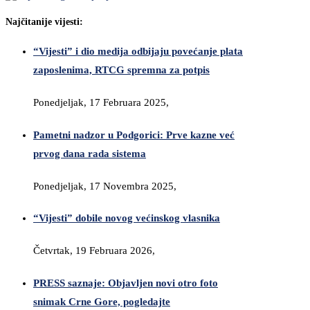
Najčitanije vijesti:
“Vijesti” i dio medija odbijaju povećanje plata
zaposlenima, RTCG spremna za potpis
Ponedjeljak, 17 Februara 2025,
Pametni nadzor u Podgorici: Prve kazne već
prvog dana rada sistema
Ponedjeljak, 17 Novembra 2025,
“Vijesti” dobile novog većinskog vlasnika
Četvrtak, 19 Februara 2026,
PRESS saznaje: Objavljen novi otro foto
snimak Crne Gore, pogledajte