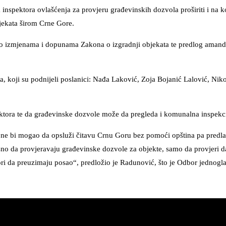
 inspektora ovlašćenja za provjeru građevinskih dozvola proširiti i na
bjekata širom Crne Gore.
 izmjenama i dopunama Zakona o izgradnji objekata te predlog ama
, koji su podnijeli poslanici: Nađa Laković, Zoja Bojanić Lalović, Niko
ktora te da građevinske dozvole može da pregleda i komunalna inspekci
ne bi mogao da opsluži čitavu Crnu Goru bez pomoći opština pa predla
o da provjeravaju građevinske dozvole za objekte, samo da provjeri da 
ri da preuzimaju posao“, predložio je Radunović, što je Odbor jednogla