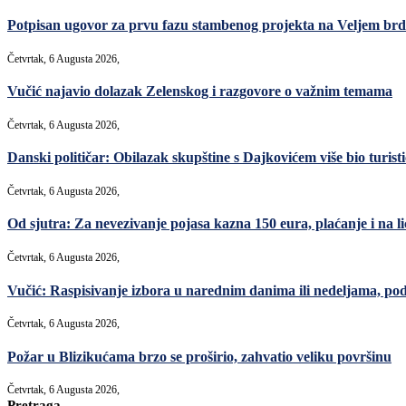
Potpisan ugovor za prvu fazu stambenog projekta na Veljem brdu
Četvrtak, 6 Augusta 2026,
Vučić najavio dolazak Zelenskog i razgovore o važnim temama
Četvrtak, 6 Augusta 2026,
Danski političar: Obilazak skupštine s Dajkovićem više bio turisti
Četvrtak, 6 Augusta 2026,
Od sjutra: Za nevezivanje pojasa kazna 150 eura, plaćanje i na lic
Četvrtak, 6 Augusta 2026,
Vučić: Raspisivanje izbora u narednim danima ili nedeljama, po
Četvrtak, 6 Augusta 2026,
Požar u Blizikućama brzo se proširio, zahvatio veliku površinu
Četvrtak, 6 Augusta 2026,
Pretraga