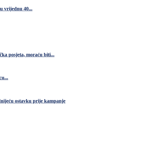
 vrijednu 40...
čka posjeta, moraću biti...
u...
dnijeću ostavku prije kampanje