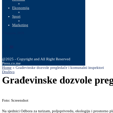
Ekonomija
Sport
Marketing
7 Augusta, 2026
@2025 - Copyright and All Right Reserved
Press.co.me
Home
»
Građevinske dozvole pregledaće i komunalni inspektori
Društvo
Građevinske dozvole preg
Foto: Screenshot
Na sjednici Odbora za turizam, poljoprivredu, ekologiju i prostorno p