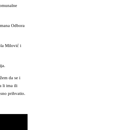
 komunalne
ndmana Odbora
la Milović i
ja.
žem da se i
li ima ili
sno prihvatio.