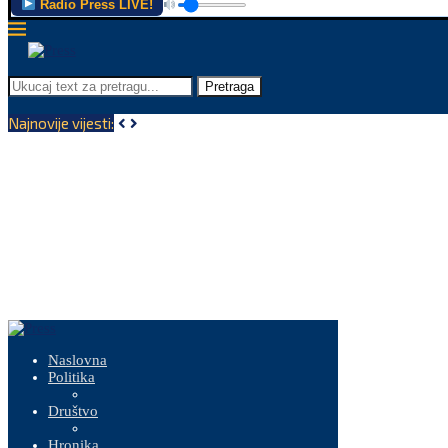
Radio Press LIVE!
Pretraga
Najnovije vijesti:
Naslovna
Politika
Društvo
Hronika