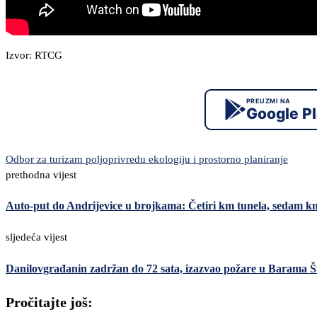
Izvor: RTCG
PREUZMI NA
Google P
Odbor za turizam poljoprivredu ekologiju i prostorno planiranje
prethodna vijest
Auto-put do Andrijevice u brojkama: Četiri km tunela, sedam km
sljedeća vijest
Danilovgrađanin zadržan do 72 sata, izazvao požare u Barama 
Pročitajte još: