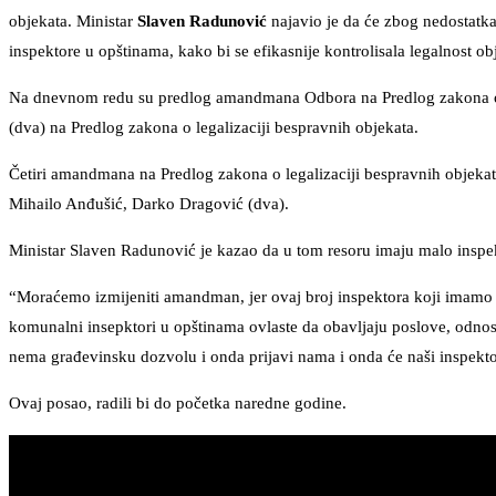
objekata. Ministar
Slaven Radunović
najavio je da će zbog nedostatka
inspektore u opštinama, kako bi se efikasnije kontrolisala legalnost o
Na dnevnom redu su predlog amandmana Odbora na Predlog zakona o
(dva) na Predlog zakona o legalizaciji bespravnih objekata.
Četiri amandmana na Predlog zakona o legalizaciji bespravnih objekata
Mihailo Anđušić, Darko Dragović (dva).
Ministar Slaven Radunović je kazao da u tom resoru imaju malo inspe
“Moraćemo izmijeniti amandman, jer ovaj broj inspektora koji imamo 
komunalni insepktori u opštinama ovlaste da obavljaju poslove, odnosn
nema građevinsku dozvolu i onda prijavi nama i onda će naši inspekto
Ovaj posao, radili bi do početka naredne godine.