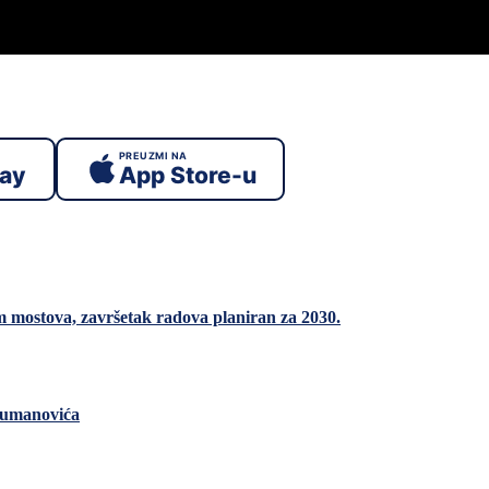
PREUZMI NA
lay
App Store-u
 mostova, završetak radova planiran za 2030.
Šumanovića