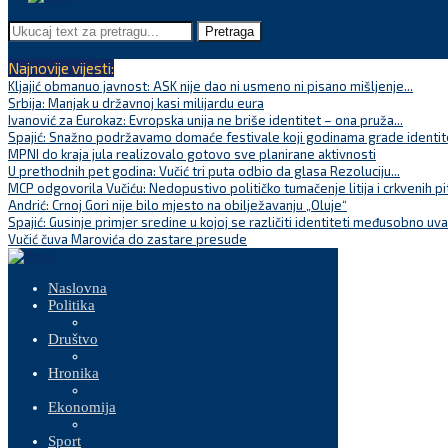
Pretraga
Najnovije vijesti:
Kljajić obmanuo javnost: ASK nije dao ni usmeno ni pisano mišljenje...
Srbija: Manjak u državnoj kasi milijardu eura
Ivanović za Eurokaz: Evropska unija ne briše identitet – ona pruža...
Spajić: Snažno podržavamo domaće festivale koji godinama grade identite
MPNI do kraja jula realizovalo gotovo sve planirane aktivnosti
U prethodnih pet godina: Vučić tri puta odbio da glasa Rezoluciju...
MCP odgovorila Vučiću: Nedopustivo političko tumačenje litija i crkvenih pi
Andrić: Crnoj Gori nije bilo mjesto na obilježavanju „Oluje“
Spajić: Gusinje primjer sredine u kojoj se različiti identiteti međusobno uva
Vučić čuva Marovića do zastare presude
Naslovna
Politika
Društvo
Hronika
Ekonomija
Sport