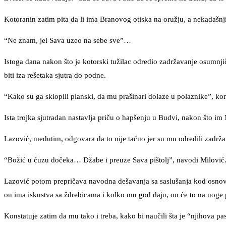
Kotoranin zatim pita da li ima Branovog otiska na oružju, a nekadašnj
“Ne znam, jel Sava uzeo na sebe sve”…
Istoga dana nakon što je kotorski tužilac odredio zadržavanje osumnjič
biti iza rešetaka sjutra do podne.
“Kako su ga sklopili planski, da mu prašinari dolaze u polaznike”, kon
Ista trojka sjutradan nastavlja priču o hapšenju u Budvi, nakon što im
Lazović, međutim, odgovara da to nije tačno jer su mu odredili zadrža
“Božić u ćuzu dočeka… Džabe i preuze Sava pištolj”, navodi Milović
Lazović potom prepričava navodna dešavanja sa saslušanja kod osnovne
on ima iskustva sa ždrebicama i kolko mu god daju, on će to na noge
Konstatuje zatim da mu tako i treba, kako bi naučili šta je “njihova pa