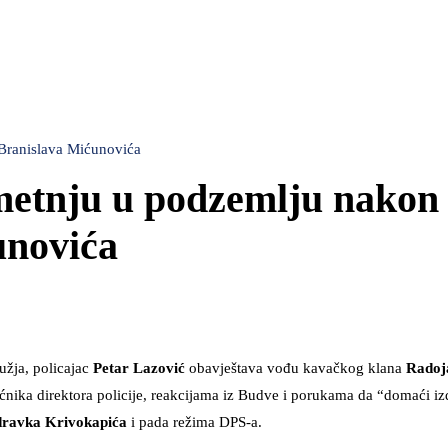
 Branislava Mićunovića
metnju u podzemlju nakon
unovića
žja, policajac
Petar Lazović
obavještava vođu kavačkog klana
Radoj
ćnika direktora policije, reakcijama iz Budve i porukama da “domaći izd
ravka Krivokapića
i pada režima DPS-a.