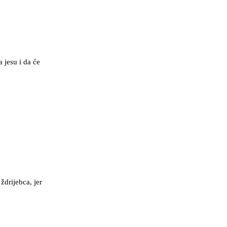
 jesu i da će
drijebca, jer