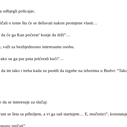
 odbjegli policajac.
ičali o tome šta će se dešavati nakon promjene vlasti…
oć da će ga Kan poćerat’ konje da drži”…
, važi za bezbjednosno interesantu osobu.
vako su ga par puta prićerali kući”…
da im tako i treba kada su pustili da izgube na izborima u Budvi: “Tako
da se interesuje za slučaj:
am se šeta sa pištoljem, a vi ga sad startujete… E, mučenici”, konstatuj
 mogu istrčati”.