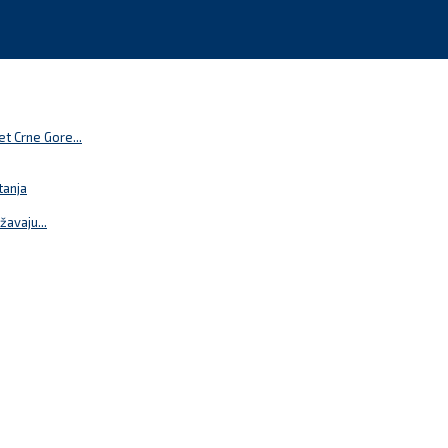
t Crne Gore...
tanja
žavaju...