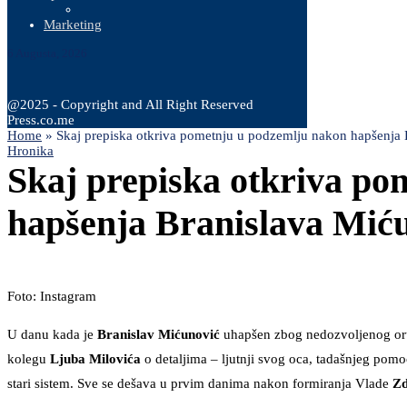
Marketing
6 Augusta, 2026
@2025 - Copyright and All Right Reserved
Press.co.me
Home
»
Skaj prepiska otkriva pometnju u podzemlju nakon hapšenja
Hronika
Skaj prepiska otkriva po
hapšenja Branislava Mić
Foto: Instagram
U danu kada je
Branislav Mićunović
uhapšen zbog nedozvoljenog oru
kolegu
Ljuba Milovića
o detaljima – ljutnji svog oca, tadašnjeg pomo
stari sistem. Sve se dešava u prvim danima nakon formiranja Vlade
Zd