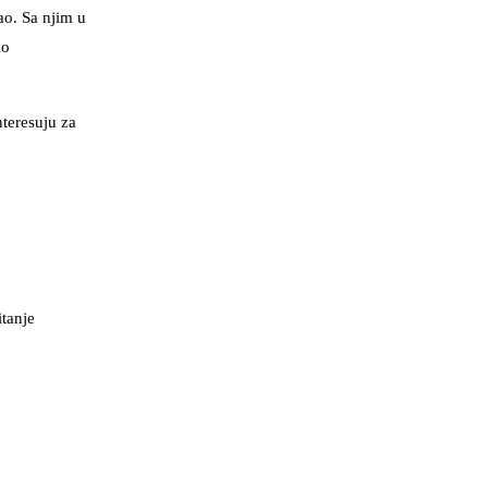
ao. Sa njim u
lo
nteresuju za
itanje