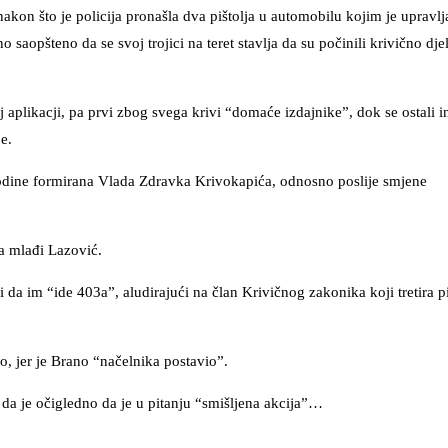
nakon što je policija pronašla dva pištolja u automobilu kojim je upravlj
no saopšteno da se svoj trojici na teret stavlja da su počinili krivično dje
 aplikacji, pa prvi zbog svega krivi “domaće izdajnike”, dok se ostali i
e.
dine formirana Vlada Zdravka Krivokapića, odnosno poslije smjene
a mlađi Lazović.
i da im “ide 403a”, aludirajući na član Krivičnog zakonika koji tretira p
o, jer je Brano “načelnika postavio”.
 da je očigledno da je u pitanju “smišljena akcija”…