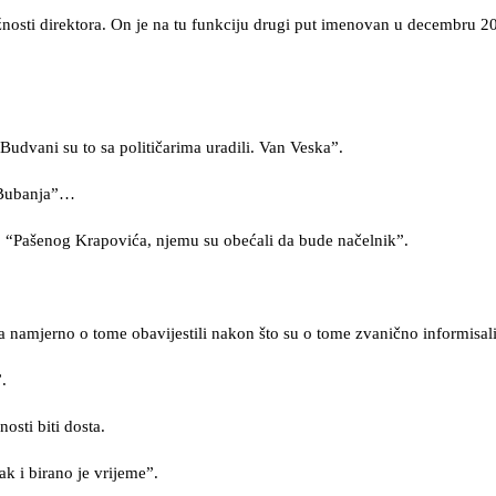
žnosti direktora. On je na tu funkciju drugi put imenovan u decembru 2
Budvani su to sa političarima uradili. Van Veska”.
r Bubanja”…
a: “Pašenog Krapovića, njemu su obećali da bude načelnik”.
ga namjerno o tome obavijestili nakon što su o tome zvanično informisali
.
osti biti dosta.
ak i birano je vrijeme”.