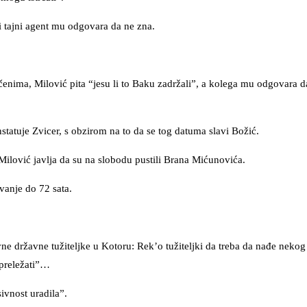
i tajni agent mu odgovara da ne zna.
enima, Milović pita “jesu li to Baku zadržali”, a kolega mu odgovara da
statuje Zvicer, s obzirom na to da se tog datuma slavi Božić.
 Milović javlja da su na slobodu pustili Brana Mićunovića.
vanje do 72 sata.
.
 državne tužiteljke u Kotoru: Rek’o tužiteljki da treba da nađe nekog ž
 preležati”…
sivnost uradila”.