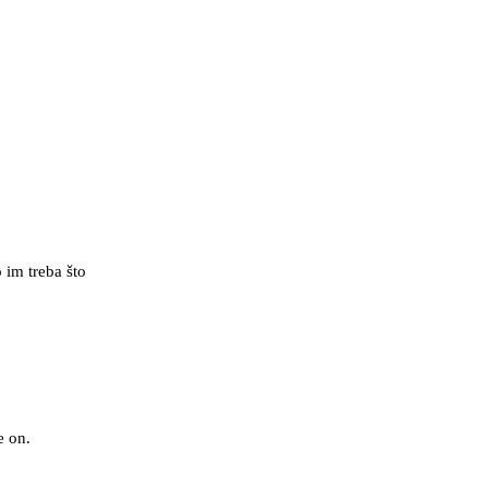
 im treba što
e on.