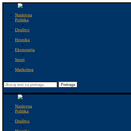
Naslovna
Politika
Društvo
Hronika
Ekonomija
Sport
Marketing
Pretraga
Naslovna
Politika
Društvo