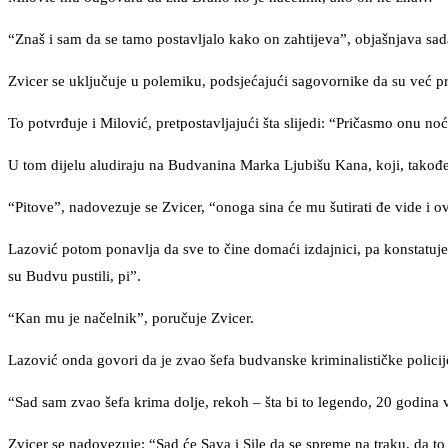
“Znaš i sam da se tamo postavljalo kako on zahtijeva”, objašnjava sada
Zvicer se uključuje u polemiku, podsjećajući sagovornike da su već pr
To potvrđuje i Milović, pretpostavljajući šta slijedi: “Pričasmo onu n
U tom dijelu aludiraju na Budvanina Marka Ljubišu Kana, koji, takođe
“Pitove”, nadovezuje se Zvicer, “onoga sina će mu šutirati đe vide i o
Lazović potom ponavlja da sve to čine domaći izdajnici, pa konstatuje 
su Budvu pustili, pi”.
“Kan mu je načelnik”, poručuje Zvicer.
Lazović onda govori da je zvao šefa budvanske kriminalističke policije 
“Sad sam zvao šefa krima dolje, rekoh – šta bi to legendo, 20 godina v
Zvicer se nadovezuje: “Sad će Sava i Sile da se spreme na traku, da to