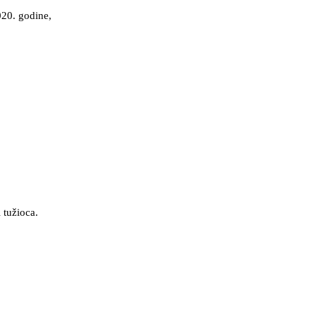
020. godine,
 tužioca.