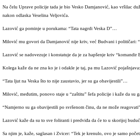
Na čelu Uprave policije tada je bio Vesko Damjanović, kao vršilac du
nakon odlaska Veselina Veljovića.
Lazović ga pominje u porukama: “Tata nagrdi Veska D”…
Milović mu govori da Damjanović nije kriv, već Budvani i političari: “
Lazović se nadovezuje i konstatuje da je za hapšenje kriv “komandi
Kolega kaže da ne zna ko je i odakle je taj, pa mu Lazović pojašnjav
“Tata ljut na Veska što to nije zaustavio, jer su ga obavijestili”…
Milović, međutim, ponovo staje u “zaštitu” šefa policije i kaže da su 
“Namjerno su ga obavijestili po svršenom činu, da ne može reagovati”
Lazović kaže da su to sve foliranti i predviđa da će to u skorijoj budućn
Sa njim je, kaže, saglasan i Zvicer: “Tek je krenulo, ovo je samo počet