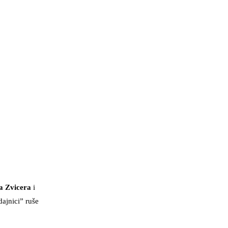
a Zvicera
i
ajnici” ruše