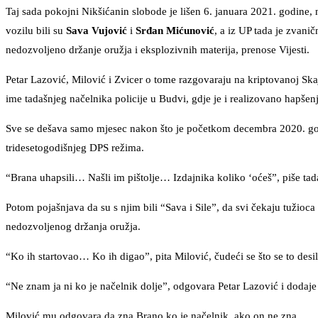
Taj sada pokojni Nikšićanin slobode je lišen 6. januara 2021. godine, 
vozilu bili su
Sava Vujović
i
Srđan Mićunović
, a iz UP tada je zvanič
nedozvoljeno držanje oružja i eksplozivnih materija, prenose Vijesti.
Petar Lazović, Milović i Zvicer o tome razgovaraju na kriptovanoj Skaj
ime tadašnjeg načelnika policije u Budvi, gdje je i realizovano hapšenj
Sve se dešava samo mjesec nakon što je početkom decembra 2020. go
tridesetogodišnjeg DPS režima.
“Brana uhapsili… Našli im pištolje… Izdajnika koliko ‘oćeš”, piše tad
Potom pojašnjava da su s njim bili “Sava i Sile”, da svi čekaju tužioca 
nedozvoljenog držanja oružja.
“Ko ih startovao… Ko ih digao”, pita Milović, čudeći se što se to desil
“Ne znam ja ni ko je načelnik dolje”, odgovara Petar Lazović i dodaje
Milović mu odgovara da zna Brano ko je načelnik, ako on ne zna…