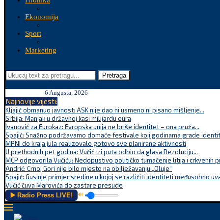
Hronika
Ekonomija
Sport
Marketing
Pretraga
6 Augusta, 2026
Najnovije vijesti:
Kljajić obmanuo javnost: ASK nije dao ni usmeno ni pisano mišljenje...
Srbija: Manjak u državnoj kasi milijardu eura
Ivanović za Eurokaz: Evropska unija ne briše identitet – ona pruža...
Spajić: Snažno podržavamo domaće festivale koji godinama grade identite
MPNI do kraja jula realizovalo gotovo sve planirane aktivnosti
U prethodnih pet godina: Vučić tri puta odbio da glasa Rezoluciju...
MCP odgovorila Vučiću: Nedopustivo političko tumačenje litija i crkvenih p
Andrić: Crnoj Gori nije bilo mjesto na obilježavanju „Oluje“
Spajić: Gusinje primjer sredine u kojoj se različiti identiteti međusobno uva
Vučić čuva Marovića do zastare presude
▶️ Radio Press LIVE!
🔊