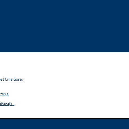
t Crne Gore...
itanja
žavaju...