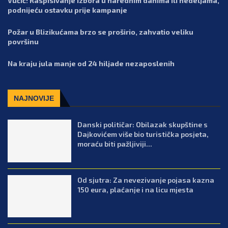
Vučić: Raspisivanje izbora u narednim danima ili nedeljama,
podnijeću ostavku prije kampanje
Požar u Blizikućama brzo se proširio, zahvatio veliku
površinu
Na kraju jula manje od 24 hiljade nezaposlenih
NAJNOVIJE
Danski političar: Obilazak skupštine s
Dajkovićem više bio turistička posjeta,
moraću biti pažljiviji...
Od sjutra: Za nevezivanje pojasa kazna
150 eura, plaćanje i na licu mjesta