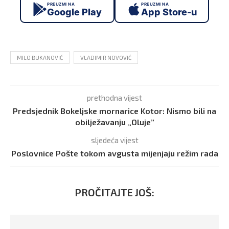
PREUZMI NA
PREUZMI NA
Google Play
App Store-u
MILO ĐUKANOVIĆ
VLADIMIR NOVOVIĆ
prethodna vijest
Predsjednik Bokeljske mornarice Kotor: Nismo bili na
obilježavanju „Oluje”
sljedeća vijest
Poslovnice Pošte tokom avgusta mijenjaju režim rada
PROČITAJTE JOŠ: