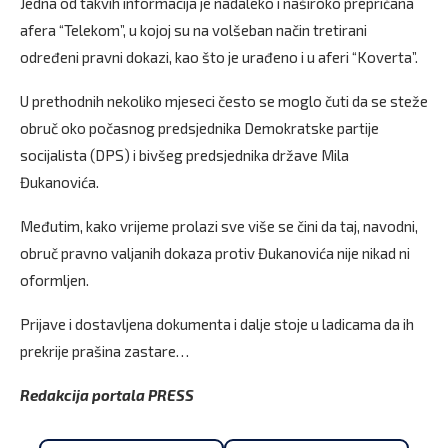
Jedna od takvih informacija je nadaleko i naširoko prepričana
afera “Telekom”, u kojoj su na volšeban način tretirani
određeni pravni dokazi, kao što je urađeno i u aferi “Koverta”.
U prethodnih nekoliko mjeseci često se moglo čuti da se steže
obruč oko počasnog predsjednika Demokratske partije
socijalista (DPS) i bivšeg predsjednika države Mila
Đukanovića.
Međutim, kako vrijeme prolazi sve više se čini da taj, navodni,
obruč pravno valjanih dokaza protiv Đukanovića nije nikad ni
oformljen.
Prijave i dostavljena dokumenta i dalje stoje u ladicama da ih
prekrije prašina zastare…
Redakcija portala PRESS