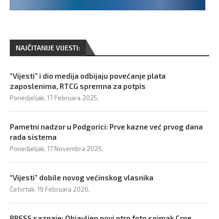
NAJČITANIJE VIJESTI:
“Vijesti” i dio medija odbijaju povećanje plata
zaposlenima, RTCG spremna za potpis
Ponedjeljak, 17 Februara 2025,
Pametni nadzor u Podgorici: Prve kazne već prvog dana
rada sistema
Ponedjeljak, 17 Novembra 2025,
“Vijesti” dobile novog većinskog vlasnika
Četvrtak, 19 Februara 2026,
PRESS saznaje: Objavljen novi otro foto snimak Crne