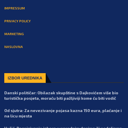
IMPRESSUM
PRIVACY POLICY
MARKETING
NASLOVNA
IZBOR UREDNIKA
Danski političar: Obilazak skupštine s Dajkovićem više bio
turistička posjeta, moraću biti pažljiviji kome ću biti vodič
Od sjutra: Za nevezivanje pojasa kazna 150 eura, plaćanje i
na licu mjesta