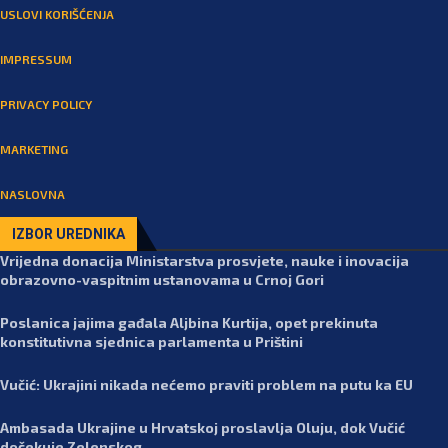
USLOVI KORIŠĆENJA
IMPRESSUM
PRIVACY POLICY
MARKETING
NASLOVNA
IZBOR UREDNIKA
Vrijedna donacija Ministarstva prosvjete, nauke i inovacija
obrazovno-vaspitnim ustanovama u Crnoj Gori
Poslanica jajima gađala Aljbina Kurtija, opet prekinuta
konstitutivna sjednica parlamenta u Prištini
Vučić: Ukrajini nikada nećemo praviti problem na putu ka EU
Ambasada Ukrajine u Hrvatskoj proslavlja Oluju, dok Vučić
dočekuje Zelenskog