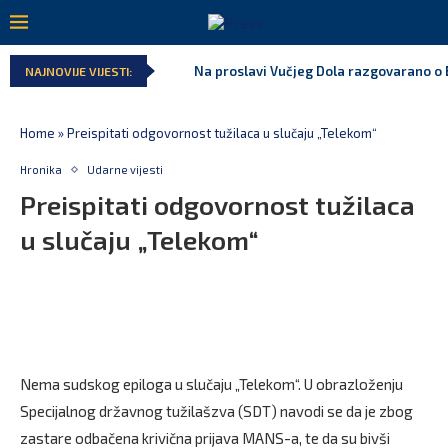
Na proslavi Vučjeg Dola razgovarano o B
NAJNOVIJE VIJESTI:
Home
»
Preispitati odgovornost tužilaca u slučaju „Telekom“
Hronika
Udarne vijesti
Preispitati odgovornost tužilaca
u slučaju „Telekom“
Nema sudskog epiloga u slučaju „Telekom“. U obrazloženju
Specijalnog državnog tužilašzva (SDT) navodi se da je zbog
zastare odbačena krivična prijava MANS-a, te da su bivši