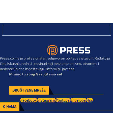
Press.co.me je profesionalan, odgovoran portal sa stavom. Redakciju
čine iskusni urednici i novinari koji beskompromisno, otvoreno i
nedvosmisleno izvještavaju i informišu javnost.
Mi smo tu zbog Vas, čitamo se!
DRUŠTVENE MREŽE
Facebook
Instagram
Youtube
Envelope
Rss
O NAMA