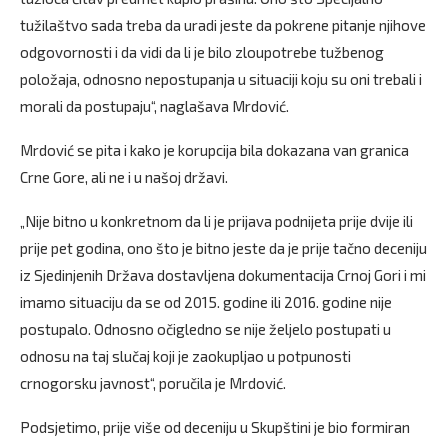
tužilaštvo sada treba da uradi jeste da pokrene pitanje njihove
odgovornosti i da vidi da li je bilo zloupotrebe tužbenog
položaja, odnosno nepostupanja u situaciji koju su oni trebali i
morali da postupaju“, naglašava Mrdović.
Mrdović se pita i kako je korupcija bila dokazana van granica
Crne Gore, ali ne i u našoj državi.
„Nije bitno u konkretnom da li je prijava podnijeta prije dvije ili
prije pet godina, ono što je bitno jeste da je prije tačno deceniju
iz Sjedinjenih Država dostavljena dokumentacija Crnoj Gori i mi
imamo situaciju da se od 2015. godine ili 2016. godine nije
postupalo. Odnosno očigledno se nije željelo postupati u
odnosu na taj slučaj koji je zaokupljao u potpunosti
crnogorsku javnost“, poručila je Mrdović.
Podsjetimo, prije više od deceniju u Skupštini je bio formiran