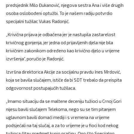
predsjednik Milo Đukanović, njegova sestra Ana i više drugih
osoba oslobođeni optužbi. To je našem radiju potvrdio
specijalni tužilac Vukas Radonjić.
„Krivična prijava je odbačena jer je nastupila zastarelost
krivičnog gonjenja, jer jedna od prijavljenih djela nije bila
krivičnim zakonikom određeno kao krivično djelo u vrijeme
izvršenja“, poručio je Radonjić.
Izvršna direktorica Akcije za socijalnu pravdu Ines Mrdović,
koja se bavila slučajem, ističe da bi SDT trebalo da preispita
odgovornost postupajućih tužilaca.
„Imamo situaciju da se maltene deceniju tužioci u Crnoj Gori
nijesu bavili slučajem Telekoma, nego su se tim pitanjem
uglavnom bavili domaći mediji i s vremena na vrijeme
podsjećali na taj slučaj, a za to vrijeme je u fioci kod nekog
tužioca čitav predmet kupio prašinu. Ono što Specijalno