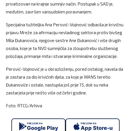
privatizovan na krajnje sumnjiv način. Postupak u SAD je,
međutim, završen vansudskim poravnanjem.
Specijalna tužiteljka Ana Perović-Vojinović odbacila je krivičnu
prijavu Mreže za afirmaciju nevladinog sektora protiv bivšeg
Mila Đukanovića, njegove sestre Ane Đukanović i više drugih
osoba, koje je ta NVO sumnjičila za zloupotrebu službenog
položaja, primanje mita i stvaranje kriminalne organizacije.
Perović-Vojinović je u obrazloženju, pored ostalog, navela da
je zastara za dio krivičnih djela, za koje je MANS teretio
Đukanoviće i ostale, nastupila još prije 15, dok su neka
zastarjela prije nešto više od četiri godine.
Foto: RTCG/Arhiva
PREUZMI NA
PREUZMI NA
Google Play
App Store-u