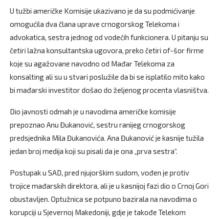
U tužbi američke Komisije ukazivano je da su podmićivanje
omogućila dva člana uprave crnogorskog Telekoma i
advokatica, sestra jednog od vodećih funkcionera. U pitanju su
četiri lažna konsultantska ugovora, preko četiri of-šor firme
koje su agažovane navodno od Mađar Telekoma za
konsalting ali su u stvari poslužile da bi se isplatilo mito kako
bi mađarski investitor došao do željenog procenta vlasništva.
Dio javnosti odmah je u navodima američke komisije
prepoznao Anu Đukanović, sestru ranijeg crnogorskog
predsjednika Mila Đukanovića. Ana Đukanović je kasnije tužila
jedan broj medija koji su pisali da je ona „prva sestra“.
Postupak u SAD, pred njujorškim sudom, vođen je protiv
trojice mađarskih direktora, ali je u kasnijoj fazi dio o Crnoj Gori
obustavljen. Optužnica se potpuno bazirala na navodima o
korupciji u Sjevernoj Makedoniji, gdje je takođe Telekom