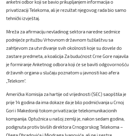
anketni odbor koji se bavio prikupljanjem informacija o
privatizaciji Telekoma, ali je rezultat njegovog rada bio samo
tehnički izvještaj.
Mreža za afirmaciju nevladinog sektora naredne sedmice
podnijeće pritužbu Vrhovnom državnom tužilaštvu sa
zahtjevom za utvrđivanje svih okolnosti koje su dovele do
zastare predmeta, a koalicija Za budućnost Crne Gore najavila
je formiranje Anketnog odbora koji će se baviti odgovornošću
državnih organa u slučaju poznatom u javnosti kao afera
„Telekom“.
Američka Komisija za hartije od vrijednosti (SEC) saopštila je
prije 14 godina da ima dokaze da je bilo podmićivanja u Crnoj
Gori i Makedoniji tokom privatizacije telekomunikacionih
kompanija. Optužnica u našoj zemlji je, nakon sedam godina,
podignuta protiv bivših direktora Crnogorskog Telekoma –
Olega Obradovića i Miodraga Ivanovića, ali ne i sestre