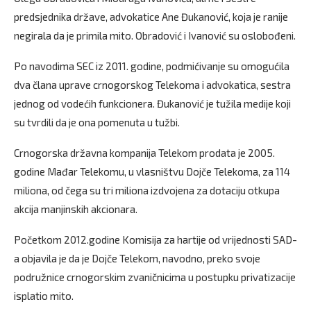
predsjednika države, advokatice Ane Đukanović, koja je ranije
negirala da je primila mito. Obradović i Ivanović su oslobođeni.
Po navodima SEC iz 2011. godine, podmićivanje su omogućila
dva člana uprave crnogorskog Telekoma i advokatica, sestra
jednog od vodećih funkcionera. Đukanović je tužila medije koji
su tvrdili da je ona pomenuta u tužbi.
Crnogorska državna kompanija Telekom prodata je 2005.
godine Mađar Telekomu, u vlasništvu Dojče Telekoma, za 114
miliona, od čega su tri miliona izdvojena za dotaciju otkupa
akcija manjinskih akcionara.
Početkom 2012.godine Komisija za hartije od vrijednosti SAD-
a objavila je da je Dojče Telekom, navodno, preko svoje
podružnice crnogorskim zvaničnicima u postupku privatizacije
isplatio mito.