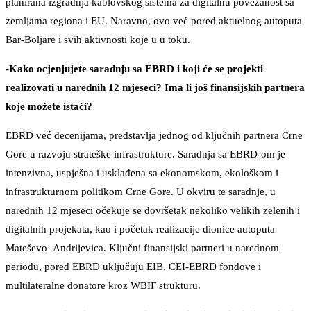
planirana izgradnja kablovskog sistema za digitalnu povezanost sa
zemljama regiona i EU. Naravno, ovo već pored aktuelnog autoputa
Bar-Boljare i svih aktivnosti koje u u toku.
-Kako ocjenjujete saradnju sa EBRD i koji će se projekti
realizovati u narednih 12 mjeseci? Ima li još finansijskih partnera
koje možete istaći?
EBRD već decenijama, predstavlja jednog od ključnih partnera Crne
Gore u razvoju strateške infrastrukture. Saradnja sa EBRD-om je
intenzivna, uspješna i usklađena sa ekonomskom, ekološkom i
infrastrukturnom politikom Crne Gore. U okviru te saradnje, u
narednih 12 mjeseci očekuje se dovršetak nekoliko velikih zelenih i
digitalnih projekata, kao i početak realizacije dionice autoputa
Mateševo–Andrijevica. Ključni finansijski partneri u narednom
periodu, pored EBRD uključuju EIB, CEI‑EBRD fondove i
multilateralne donatore kroz WBIF strukturu.