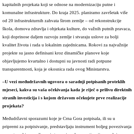
kapitalnih projekata koji se odnose na modernizaciju putne i
komunalne infrastrukture. Do kraja 2025. planiramo završetak više
od 20 infrastrukturnih zahvata širom zemlje – od rekonstrukcije
škola, domova zdravlja i objekata kulture, do važnih putnih pravaca,
koji doprinose daljem razvoju zemlje i stvaraju uslove za bolji
kvalitet života i rada u lokalnim zajednicama. Rokovi za najvažnije
projekte su jasno definisani kroz dinamičke planove koje
objavljujemo kvartalno i dostupni su javnosti radi potpune
transparentnosti, koja je okosnica rada ovog Ministarstva.
–U vezi međudržavnih ugovora o saradnji potpisanih proteklih
mjeseci, kakva su vaša očekivanja kada je riječ o prilivu direktnih
stranih investicija i s kojom državom očekujete prve realizacije
projekata?
Međudržavni sporazumi koje je Crna Gora potpisala, ili su u
pripremi za potpisivanje, predstavljaju instrument boljeg povezivanja