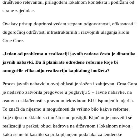
društveno relevantni, prilagođeni lokalnom kontekstu i podržani od
strane zajednice.
Ovakav pristup doprinosi većem stepenu odgovornosti, efikasnosti i
dugoročnoj održivosti infrastrukturnih i razvojnih ulaganja širom
Crne Gore.
-Jedan od problema u realizaciji javnih radova često je dinamika
javnih nabavki. Da li planirate određene reforme koje bi
omogućile efikasniju realizaciju kapitalnog budžeta?
Proces javnih nabavki u ovoj oblasti je složen i zahtjevan. Crna Gora
je nedavno zatvorila pregovore u poglavlju 5 – Javne nabavke, na
osnovu usklađenosti s pravnom tekovinom EU i ispunjenih mjerila.
To znači da nijesmo u mogućnosti da vršimo bilo kakve reforme,
koje nijesu u skladu sa tim što smo postigli. Ključno je posvetiti se
realizaciji u praksi, obuci kadrova na državnom i lokalnom nivou,
kako se ne bi kasnilo sa prikupljanjem podataka za tenderske