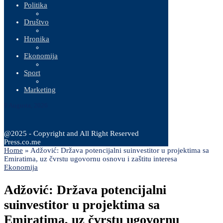
Politika
Društvo
Hronika
Ekonomija
Sport
Marketing
9 Augusta, 2026
@2025 - Copyright and All Right Reserved
Press.co.me
Home
»
Adžović: Država potencijalni suinvestitor u projektima sa
Emiratima, uz čvrstu ugovornu osnovu i zaštitu interesa
Ekonomija
Adžović: Država potencijalni
suinvestitor u projektima sa
Emiratima, uz čvrstu ugovornu