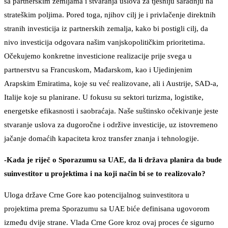
sa partnerskim zemljama i stvaranja uslova za tjesniju saradnju na
strateškim poljima. Pored toga, njihov cilj je i privlačenje direktnih
stranih investicija iz partnerskih zemalja, kako bi postigli cilj, da
nivo investicija odgovara našim vanjskopolitičkim prioritetima.
Očekujemo konkretne investicione realizacije prije svega u
partnerstvu sa Francuskom, Mađarskom, kao i Ujedinjenim
Arapskim Emiratima, koje su već realizovane, ali i Austrije, SAD-a,
Italije koje su planirane. U fokusu su sektori turizma, logistike,
energetske efikasnosti i saobraćaja. Naše suštinsko očekivanje jeste
stvaranje uslova za dugoročne i održive investicije, uz istovremeno
jačanje domaćih kapaciteta kroz transfer znanja i tehnologije.
-Kada je riječ o Sporazumu sa UAE, da li država planira da bude
suinvestitor u projektima i na koji način bi se to realizovalo?
Uloga države Crne Gore kao potencijalnog suinvestitora u
projektima prema Sporazumu sa UAE biće definisana ugovorom
između dvije strane. Vlada Crne Gore kroz ovaj proces će sigurno