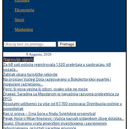
Hronika
Ekonomija
Sport
Marketing
Pretraga
9 Augusta, 2026
Najnovije vijesti:
Za 48 sati policija registrovala 1.320 prekršaja u saobraćaju, 48
vozača...
Žabljak obara turističke rekorde
Na proslavi Vučjeg Dola razgovarano o Bokokotorskoj eparhiji i
mogućem razrješenju...
Perić: Ili nova većina ili izbori, ovako više ne može
Dragaš: Saradnja sa Masdarom je najvažnija razvojna prekretnica za
EPCG
Besplatni udžbenici za više od 67.700 osnovaca: Distribucija počinje u
ponedjeljak
Kao iz snova – Crna Gora u finalu Svjetskog prvenstva!
Pejak: Hoće li Milan Knežević i Vučića nazvati izdajnikom zbog dolaska...
Spajić: Otvaramo vrata američkim investicijama i savremenim
tehnologijama, rezultati saradnje govoriće...