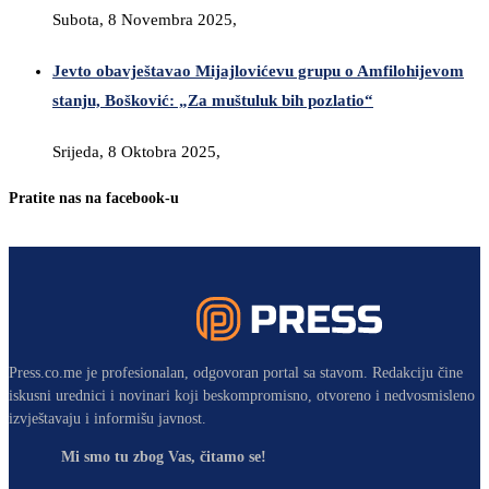
Subota, 8 Novembra 2025,
Jevto obavještavao Mijajlovićevu grupu o Amfilohijevom
stanju, Bošković: „Za muštuluk bih pozlatio“
Srijeda, 8 Oktobra 2025,
Pratite nas na facebook-u
Press.co.me je profesionalan, odgovoran portal sa stavom. Redakciju čine
iskusni urednici i novinari koji beskompromisno, otvoreno i nedvosmisleno
izvještavaju i informišu javnost.
Mi smo tu zbog Vas, čitamo se!