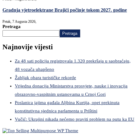
Gradnja vjetroelektrane Brajići počinje tokom 2027. godine
Petak, 7 Augusta 2026,
Pretraga
Pretraga
Najnovije vijesti
Za 48 sati policija registrovala 1.320 prekršaja u saobraćaju,
48 vozača uhapšeno
Žabljak obara turističke rekorde
Vrijedna donacija Ministarstva prosvjete, nauke i inovacija
obrazovno-vaspitnim ustanovama u Crnoj Gori
Poslanica jajima gađala Aljbina Kurtija, opet prekinuta
konstitutivna sjednica parlamenta u Prištini
Vučić: Ukrajini nikada nećemo praviti problem na putu ka EU