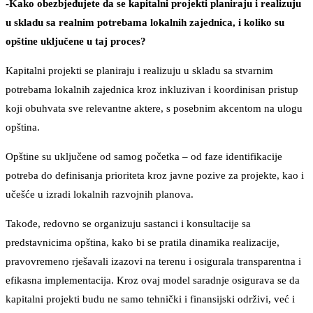
-Kako obezbjeđujete da se kapitalni projekti planiraju i realizuju
u skladu sa realnim potrebama lokalnih zajednica, i koliko su
opštine uključene u taj proces?
Kapitalni projekti se planiraju i realizuju u skladu sa stvarnim
potrebama lokalnih zajednica kroz inkluzivan i koordinisan pristup
koji obuhvata sve relevantne aktere, s posebnim akcentom na ulogu
opština.
Opštine su uključene od samog početka – od faze identifikacije
potreba do definisanja prioriteta kroz javne pozive za projekte, kao i
učešće u izradi lokalnih razvojnih planova.
Takođe, redovno se organizuju sastanci i konsultacije sa
predstavnicima opština, kako bi se pratila dinamika realizacije,
pravovremeno rješavali izazovi na terenu i osigurala transparentna i
efikasna implementacija. Kroz ovaj model saradnje osigurava se da
kapitalni projekti budu ne samo tehnički i finansijski održivi, već i