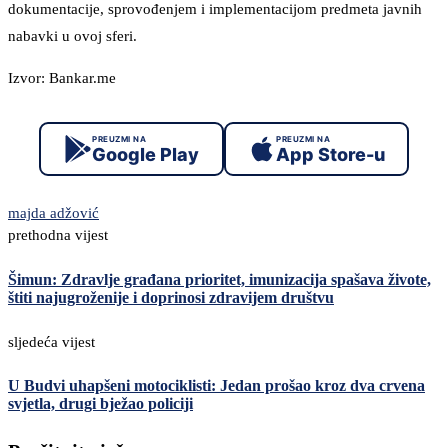
dokumentacije, sprovođenjem i implementacijom predmeta javnih
nabavki u ovoj sferi.
Izvor: Bankar.me
PREUZMI NA
PREUZMI NA
Google Play
App Store-u
majda adžović
prethodna vijest
Šimun: Zdravlje građana prioritet, imunizacija spašava živote,
štiti najugroženije i doprinosi zdravijem društvu
sljedeća vijest
U Budvi uhapšeni motociklisti: Jedan prošao kroz dva crvena
svjetla, drugi bježao policiji