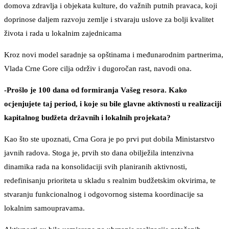
domova zdravlja i objekata kulture, do važnih putnih pravaca, koji
doprinose daljem razvoju zemlje i stvaraju uslove za bolji kvalitet
života i rada u lokalnim zajednicama
Kroz novi model saradnje sa opštinama i međunarodnim partnerima,
Vlada Crne Gore cilja održiv i dugoročan rast, navodi ona.
-Prošlo je 100 dana od formiranja Vašeg resora. Kako
ocjenjujete taj period, i koje su bile glavne aktivnosti u realizaciji
kapitalnog budžeta državnih i lokalnih projekata?
Kao što ste upoznati, Crna Gora je po prvi put dobila Ministarstvo
javnih radova. Stoga je, prvih sto dana obilježila intenzivna
dinamika rada na konsolidaciji svih planiranih aktivnosti,
redefinisanju prioriteta u skladu s realnim budžetskim okvirima, te
stvaranju funkcionalnog i odgovornog sistema koordinacije sa
lokalnim samoupravama.