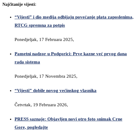
Najčitanije vijesti:
“Vijesti” i dio medija odbijaju povećanje plata zaposlenima,
RTCG spremna za potpis
Ponedjeljak, 17 Februara 2025,
Pametni nadzor u Podgorici: Prve kazne već prvog dana
rada sistema
Ponedjeljak, 17 Novembra 2025,
“Vijesti” dobile novog većinskog vlasnika
Četvrtak, 19 Februara 2026,
PRESS saznaje: Objavljen novi otro foto snimak Crne
Gore, pogledajte