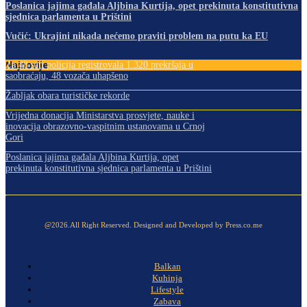
Poslanica jajima gađala Aljbina Kurtija, opet prekinuta konstitutivna
sjednica parlamenta u Prištini
Vučić: Ukrajini nikada nećemo praviti problem na putu ka EU
Najnovije
Za 48 sati policija registrovala 1.320 prekršaja u
saobraćaju, 48 vozača uhapšeno
Žabljak obara turističke rekorde
Vrijedna donacija Ministarstva prosvjete, nauke i
inovacija obrazovno-vaspitnim ustanovama u Crnoj
Gori
Poslanica jajima gađala Aljbina Kurtija, opet
prekinuta konstitutivna sjednica parlamenta u Prištini
@2026.All Right Reserved. Designed and Developed by Press.co.me
Balkan
Kuhinja
Lifestyle
Zabava