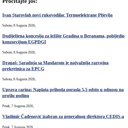
Pročitajte još:
Ivan Starovlah novi rukovodilac Termoelektrane Pljevlja
Subota, 8 Augusta 2026,
Dodijeljena koncesija za ležište Gradina u Beranama, pobijedio
konzorcijum EGPDGI
Subota, 8 Augusta 2026,
Dragaš: Saradnja sa Masdarom je najvažnija razvojna
prekretnica za EPCG
Subota, 8 Augusta 2026,
Uprava carina: Naplata prihoda porasla 5,5 odsto u odnosu na
prošlu godinu
Petak, 7 Augusta 2026,
Vladimir Čađenović izabran za generalnog direktora CEDIS-a
Petak, 7 Augusta 2026,