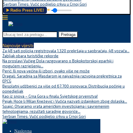
Serbian Times: Vučić podijelio crkvu u Crnoj Gori
▶️ Radio Press LIVE!
🔊
Pretraga
Najnovije vijesti:
Za 48 sati policija registrovala 1.320 prekršaja u saobraćaju, 48 vozača...
Žabljak obara turističke rekorde
Na proslavi Vučjeg Dola razgovarano o Bokokotorskoj eparhiji i
mogućem razrješenju...
Perić: Ili nova većina ili izbori, ovako više ne može
Dragaš: Saradnja sa Masdarom je najvažnija razvojna prekretnica za
EPCG
Besplatni udžbenici za više od 67.700 osnovaca: Distribucija počinje u
ponedjeljak
Kao iz snova – Crna Gora u finalu Svjetskog prvenstva!
Pejak: Hoće li Milan Knežević i Vučića nazvati izdajnikom zbog dolaska...
Spajić: Otvaramo vrata američkim investicijama i savremenim
tehnologijama, rezultati saradnje govoriće...
Serbian Times: Vučić podijelio crkvu u Crnoj Gori
Naslovna