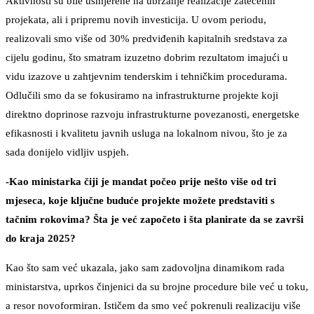
Aktivnosti su bile usmjerene na ubrzanje realizacije zatečenih
projekata, ali i pripremu novih investicija. U ovom periodu,
realizovali smo više od 30% predviđenih kapitalnih sredstava za
cijelu godinu, što smatram izuzetno dobrim rezultatom imajući u
vidu izazove u zahtjevnim tenderskim i tehničkim procedurama.
Odlučili smo da se fokusiramo na infrastrukturne projekte koji
direktno doprinose razvoju infrastrukturne povezanosti, energetske
efikasnosti i kvalitetu javnih usluga na lokalnom nivou, što je za
sada donijelo vidljiv uspjeh.
-Kao ministarka čiji je mandat počeo prije nešto više od tri
mjeseca, koje ključne buduće projekte možete predstaviti s
tačnim rokovima? Šta je već započeto i šta planirate da se završi
do kraja 2025?
Kao što sam već ukazala, jako sam zadovoljna dinamikom rada
ministarstva, uprkos činjenici da su brojne procedure bile već u toku,
a resor novoformiran. Ističem da smo već pokrenuli realizaciju više