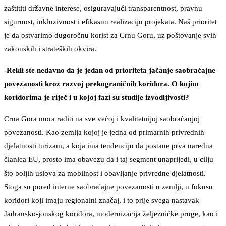
zaštititi državne interese, osiguravajući transparentnost, pravnu
sigurnost, inkluzivnost i efikasnu realizaciju projekata. Naš prioritet
je da ostvarimo dugoročnu korist za Crnu Goru, uz poštovanje svih
zakonskih i strateških okvira.
-Rekli ste nedavno da je jedan od prioriteta jačanje saobraćajne
povezanosti kroz razvoj prekograničnih koridora. O kojim
koridorima je riječ i u kojoj fazi su studije izvodljivosti?
Crna Gora mora raditi na sve većoj i kvalitetnijoj saobraćanjoj
povezanosti. Kao zemlja kojoj je jedna od primarnih privrednih
djelatnosti turizam, a koja ima tendenciju da postane prva naredna
članica EU, prosto ima obavezu da i taj segment unaprijedi, u cilju
što boljih uslova za mobilnost i obavljanje privredne djelatnosti.
Stoga su pored interne saobraćajne povezanosti u zemlji, u fokusu
koridori koji imaju regionalni značaj, i to prije svega nastavak
Jadransko-jonskog koridora, modernizacija željezničke pruge, kao i