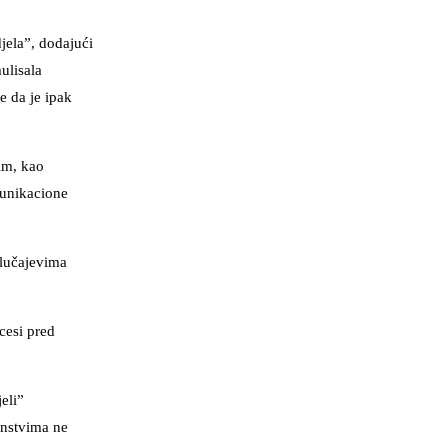
jela”, dodajući
ulisala
e da je ipak
im, kao
munikacione
slučajevima
cesi pred
eli”
instvima ne