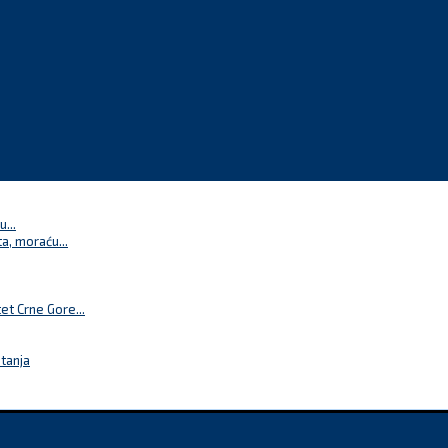
...
a, moraću...
t Crne Gore...
itanja