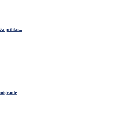
a priliku...
 migrante