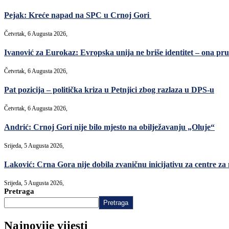
Pejak: Kreće napad na SPC u Crnoj Gori
Četvrtak, 6 Augusta 2026,
Ivanović za Eurokaz: Evropska unija ne briše identitet – ona pruž
Četvrtak, 6 Augusta 2026,
Pat pozicija – politička kriza u Petnjici zbog razlaza u DPS-u
Četvrtak, 6 Augusta 2026,
Andrić: Crnoj Gori nije bilo mjesto na obilježavanju „Oluje“
Srijeda, 5 Augusta 2026,
Laković: Crna Gora nije dobila zvaničnu inicijativu za centre za
Srijeda, 5 Augusta 2026,
Pretraga
Pretraga
Najnovije vijesti