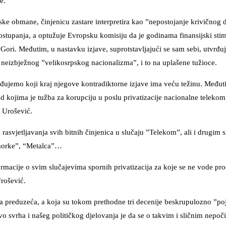
e.
e obmane, činjenicu zastare interpretira kao ”nepostojanje krivičnog d
tupanja, a optužuje Evropsku komisiju da je godinama finansijski stim
j Gori. Međutim, u nastavku izjave, suprotstavljajući se sam sebi, utvrđuj
do neizbježnog ”velikosrpskog nacionalizma”, i to na uplašene tužioce.
jemo koji kraj njegove kontradiktorne izjave ima veću težinu. Međut
d kojima je tužba za korupciju u poslu privatizacije nacionalne teleko
e Urošević.
asvjetljavanja svih bitnih činjenica u slučaju ”Telekom”, ali i drugim 
rimorke”, “Metalca”…
ormacije o svim slučajevima spornih privatizacija za koje se ne vode pro
rošević.
 preduzeća, a koja su tokom prethodne tri decenije beskrupulozno ”poj
 svrha i našeg političkog djelovanja je da se o takvim i sličnim nepoč