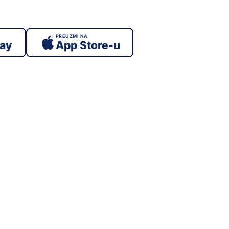
PREUZMI NA
lay
App Store-u