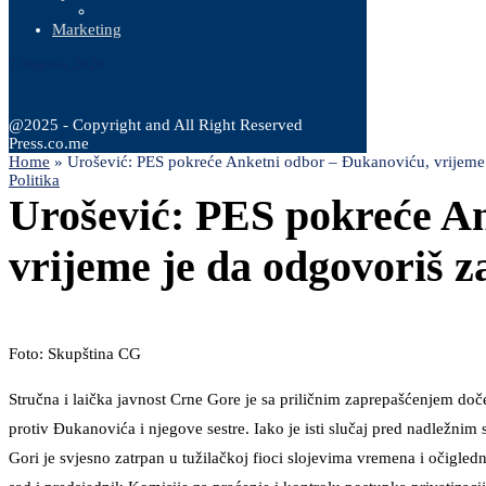
Marketing
7 Augusta, 2026
@2025 - Copyright and All Right Reserved
Press.co.me
Home
»
Urošević: PES pokreće Anketni odbor – Đukanoviću, vrijeme
Politika
Urošević: PES pokreće A
vrijeme je da odgovoriš 
Foto: Skupština CG
Stručna i laička javnost Crne Gore je sa priličnim zaprepašćenjem doče
protiv Đukanovića i njegove sestre. Iako je isti slučaj pred nadležn
Gori je svjesno zatrpan u tužilačkoj fioci slojevima vremena i očigle