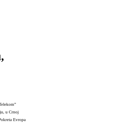
,
 ”Telekom”
ju, u Crnoj
 Pokreta Evropa