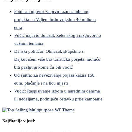
Potpisan ugovor za prvu fazu stambenog
projekta na Veljem brdu vrijednu 40 miliona
eura
Vučić najavio dolazak Zelenskog i razgovore o
važnim temama
Danski političar: Obilazak skupštine s
Dajkovićem više bio turistička posjeta, moraću
biti pažljiviji kome ću biti vodič
Od sjutra: Za nevezivanje pojasa kazna 150
eura, plaćanje i na licu mjesta
Vučić: Raspisivanje izbora u narednim danima
ili nedeljama, podnijeću ostavku prije kampanje
Najčitanije vijesti: