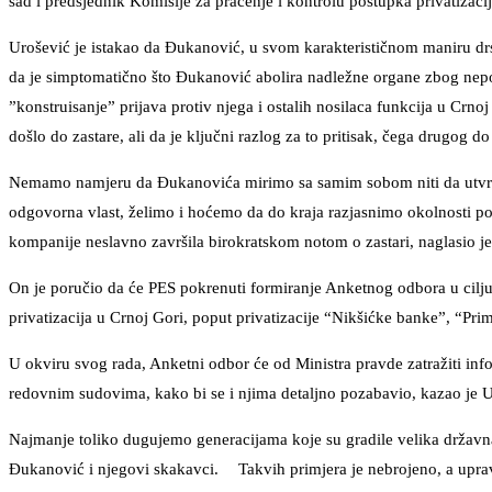
sad i predsjednik Komisije za praćenje i kontrolu postupka privatizacij
Urošević je istakao da Đukanović, u svom karakterističnom maniru drsk
da je simptomatično što Đukanović abolira nadležne organe zbog nepos
”konstruisanje” prijava protiv njega i ostalih nosilaca funkcija u Crno
došlo do zastare, ali da je ključni razlog za to pritisak, čega drugog 
Nemamo namjeru da Đukanovića mirimo sa samim sobom niti da utvrđu
odgovorna vlast, želimo i hoćemo da do kraja razjasnimo okolnosti po
kompanije neslavno završila birokratskom notom o zastari, naglasio j
On je poručio da će PES pokrenuti formiranje Anketnog odbora u cilju r
privatizacija u Crnoj Gori, poput privatizacije “Nikšićke banke”, “P
U okviru svog rada, Anketni odbor će od Ministra pravde zatražiti inf
redovnim sudovima, kako bi se i njima detaljno pozabavio, kazao je U
Najmanje toliko dugujemo generacijama koje su gradile velika državna
Đukanović i njegovi skakavci. Takvih primjera je nebrojeno, a upravo