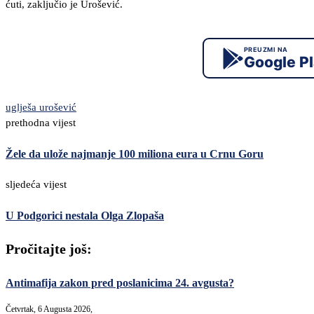
ćuti, zaključio je Urošević.
PREUZMI NA
Google P
uglješa urošević
prethodna vijest
Žele da ulože najmanje 100 miliona eura u Crnu Goru
sljedeća vijest
U Podgorici nestala Olga Zlopaša
Pročitajte još:
Antimafija zakon pred poslanicima 24. avgusta?
Četvrtak, 6 Augusta 2026,