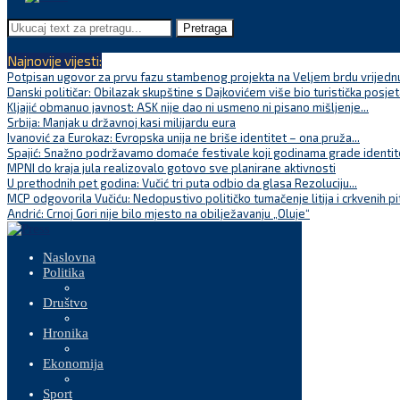
Pretraga
Najnovije vijesti:
Potpisan ugovor za prvu fazu stambenog projekta na Veljem brdu vrijednu
Danski političar: Obilazak skupštine s Dajkovićem više bio turistička posjet
Kljajić obmanuo javnost: ASK nije dao ni usmeno ni pisano mišljenje...
Srbija: Manjak u državnoj kasi milijardu eura
Ivanović za Eurokaz: Evropska unija ne briše identitet – ona pruža...
Spajić: Snažno podržavamo domaće festivale koji godinama grade identite
MPNI do kraja jula realizovalo gotovo sve planirane aktivnosti
U prethodnih pet godina: Vučić tri puta odbio da glasa Rezoluciju...
MCP odgovorila Vučiću: Nedopustivo političko tumačenje litija i crkvenih pi
Andrić: Crnoj Gori nije bilo mjesto na obilježavanju „Oluje“
Naslovna
Politika
Društvo
Hronika
Ekonomija
Sport