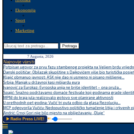
Hronika
Ekonomija
Sport
Marketing
Pretraga
7 Augusta, 2026
Najnovije vijesti:
Potpisan ugovor za prvu fazu stambenog projekta na Veljem brdu vrijednu
Danski političar: Obilazak skupštine s Dajkovićem više bio turistička posjet
Kljajić obmanuo javnost: ASK nije dao ni usmeno ni pisano mišljenje...
Srbija: Manjak u državnoj kasi milijardu eura
Ivanović za Eurokaz: Evropska unija ne briše identitet – ona pruža...
Spajić: Snažno podržavamo domaće festivale koji godinama grade identite
MPNI do kraja jula realizovalo gotovo sve planirane aktivnosti
U prethodnih pet godina: Vučić tri puta odbio da glasa Rezoluciju...
MCP odgovorila Vučiću: Nedopustivo političko tumačenje litija i crkvenih p
Andrić: Crnoj Gori nije bilo mjesto na obilježavanju „Oluje“
▶️ Radio Press LIVE!
🔊