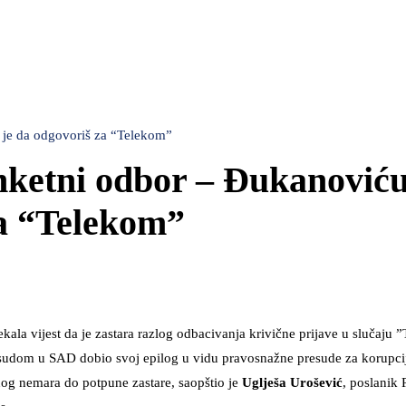
 je da odgovoriš za “Telekom”
nketni odbor – Đukanoviću
za “Telekom”
kala vijest da je zastara razlog odbacivanja krivične prijave u slučaju
im sudom u SAD dobio svoj epilog u vidu pravosnažne presude za korupci
dnog nemara do potpune zastare, saopštio je
Uglješa Urošević
, poslanik