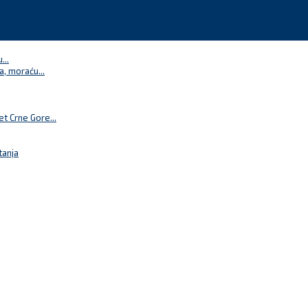
...
a, moraću...
t Crne Gore...
tanja