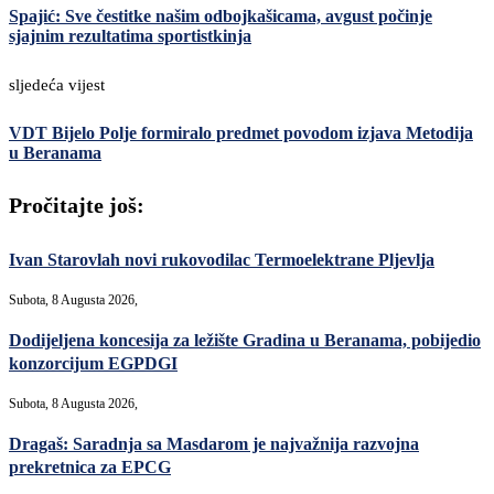
Spajić: Sve čestitke našim odbojkašicama, avgust počinje
sjajnim rezultatima sportistkinja
sljedeća vijest
VDT Bijelo Polje formiralo predmet povodom izjava Metodija
u Beranama
Pročitajte još:
Ivan Starovlah novi rukovodilac Termoelektrane Pljevlja
Subota, 8 Augusta 2026,
Dodijeljena koncesija za ležište Gradina u Beranama, pobijedio
konzorcijum EGPDGI
Subota, 8 Augusta 2026,
Dragaš: Saradnja sa Masdarom je najvažnija razvojna
prekretnica za EPCG