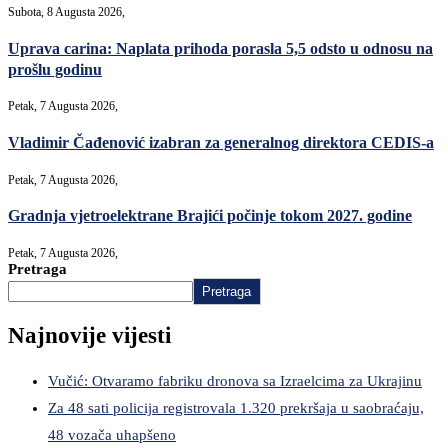
Subota, 8 Augusta 2026,
Uprava carina: Naplata prihoda porasla 5,5 odsto u odnosu na
prošlu godinu
Petak, 7 Augusta 2026,
Vladimir Čađenović izabran za generalnog direktora CEDIS-a
Petak, 7 Augusta 2026,
Gradnja vjetroelektrane Brajići počinje tokom 2027. godine
Petak, 7 Augusta 2026,
Pretraga
Pretraga
Najnovije vijesti
Vučić: Otvaramo fabriku dronova sa Izraelcima za Ukrajinu
Za 48 sati policija registrovala 1.320 prekršaja u saobraćaju,
48 vozača uhapšeno