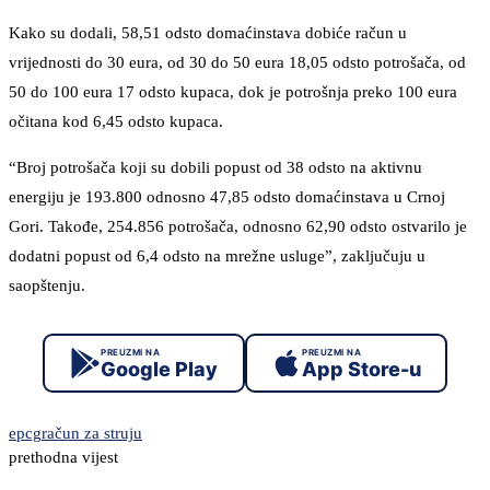
Kako su dodali, 58,51 odsto domaćinstava dobiće račun u
vrijednosti do 30 eura, od 30 do 50 eura 18,05 odsto potrošača, od
50 do 100 eura 17 odsto kupaca, dok je potrošnja preko 100 eura
očitana kod 6,45 odsto kupaca.
“Broj potrošača koji su dobili popust od 38 odsto na aktivnu
energiju je 193.800 odnosno 47,85 odsto domaćinstava u Crnoj
Gori. Takođe, 254.856 potrošača, odnosno 62,90 odsto ostvarilo je
dodatni popust od 6,4 odsto na mrežne usluge”, zaključuju u
saopštenju.
PREUZMI NA
PREUZMI NA
Google Play
App Store-u
epcg
račun za struju
prethodna vijest