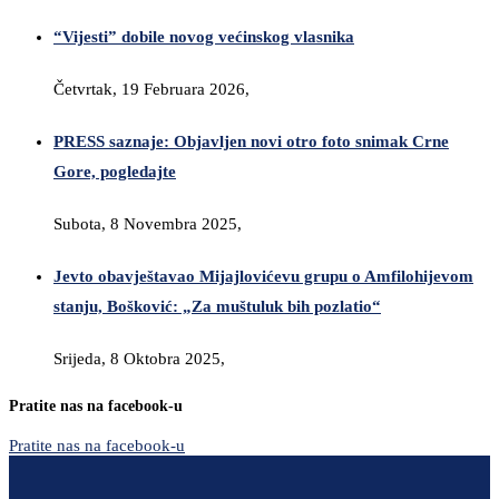
“Vijesti” dobile novog većinskog vlasnika
Četvrtak, 19 Februara 2026,
PRESS saznaje: Objavljen novi otro foto snimak Crne
Gore, pogledajte
Subota, 8 Novembra 2025,
Jevto obavještavao Mijajlovićevu grupu o Amfilohijevom
stanju, Bošković: „Za muštuluk bih pozlatio“
Srijeda, 8 Oktobra 2025,
Pratite nas na facebook-u
Pratite nas na facebook-u