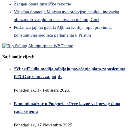
Žabljak obara turističke rekorde
Vrijedna donacija Ministarstva prosvjete, nauke i inovacija
obrazovno-vaspitnim ustanovama u Crnoj Gori
Poslanica jajima gađala Aljbina Kurtija, opet prekinuta
konstitutivna sjednica parlamenta u Prištini
Najčitanije vijesti:
“Vijesti” i dio medija odbijaju povećanje plata zaposlenima,
RTCG spremna za potpis
Ponedjeljak, 17 Februara 2025,
Pametni nadzor u Podgorici: Prve kazne već prvog dana
rada sistema
Ponedjeljak, 17 Novembra 2025,