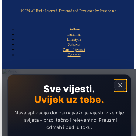
@2026.All Right Reserved. Designed and Developed by Press.co.me
Balkan
Kuhinja
Lifestyle
Zabava
Zanimljivosti
Contact
Naslovna
×
Sve vijesti.
Politika
Uvijek uz tebe.
Društvo
Hronika
Naša aplikacija donosi najvažnije vijesti iz zemlje
Ekonomija
i svijeta - brzo, tačno i relevantno. Preuzmi
odmah i budi u toku.
Sport