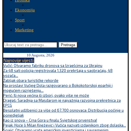
Hronika
Ekonomija
Sport
Marketing
Pretraga
10 Augusta, 2026
Najnovije vijesti:
Vučić: Otvaramo fabriku dronova sa Izraelcima za Ukrajinu
Za 48 sati policija registrovala 1.320 prekršaja u saobraćaju, 48
vozača...
Žabljak obara turističke rekorde
Na proslavi Vučjeg Dola razgovarano o Bokokotorskoj eparhiji i
mogućem razrješenju...
Perić: Ili nova većina ili izbori, ovako više ne može
Dragaš: Saradnja sa Masdarom je najvažnija razvojna prekretnica za
EPCG
Besplatni udžbenici za više od 67.700 osnovaca: Distribucija počinje u
ponedjeljak
Kao iz snova – Crna Gora u finalu Svjetskog prvenstva!
Pejak: Hoće li Milan Knežević i Vučića nazvati izdajnikom zbog dolaska...
Spajić: Otvaramo vrata američkim investicijama i savremenim