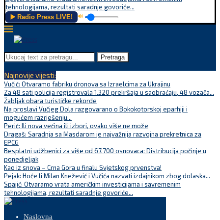
tehnologijama, rezultati saradnje govoriće...
▶️ Radio Press LIVE!
🔊
Pretraga
Najnovije vijesti:
Vučić: Otvaramo fabriku dronova sa Izraelcima za Ukrajinu
Za 48 sati policija registrovala 1.320 prekršaja u saobraćaju, 48 vozača...
Žabljak obara turističke rekorde
Na proslavi Vučjeg Dola razgovarano o Bokokotorskoj eparhiji i
mogućem razrješenju...
Perić: Ili nova većina ili izbori, ovako više ne može
Dragaš: Saradnja sa Masdarom je najvažnija razvojna prekretnica za
EPCG
Besplatni udžbenici za više od 67.700 osnovaca: Distribucija počinje u
ponedjeljak
Kao iz snova – Crna Gora u finalu Svjetskog prvenstva!
Pejak: Hoće li Milan Knežević i Vučića nazvati izdajnikom zbog dolaska...
Spajić: Otvaramo vrata američkim investicijama i savremenim
tehnologijama, rezultati saradnje govoriće...
Naslovna