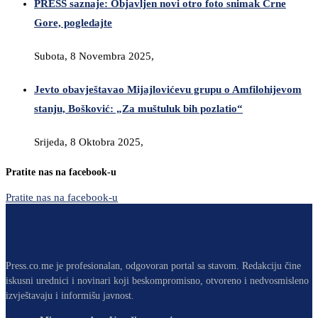
PRESS saznaje: Objavljen novi otro foto snimak Crne
Gore, pogledajte
Subota, 8 Novembra 2025,
Jevto obavještavao Mijajlovićevu grupu o Amfilohijevom
stanju, Bošković: „Za muštuluk bih pozlatio“
Srijeda, 8 Oktobra 2025,
Pratite nas na facebook-u
Pratite nas na facebook-u
Press.co.me je profesionalan, odgovoran portal sa stavom. Redakciju čine
iskusni urednici i novinari koji beskompromisno, otvoreno i nedvosmisleno
izvještavaju i informišu javnost.