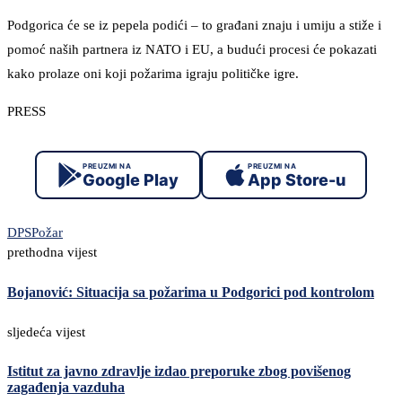
Podgorica će se iz pepela podići – to građani znaju i umiju a stiže i
pomoć naših partnera iz NATO i EU, a budući procesi će pokazati
kako prolaze oni koji požarima igraju političke igre.
PRESS
PREUZMI NA
PREUZMI NA
Google Play
App Store-u
DPS
Požar
prethodna vijest
Bojanović: Situacija sa požarima u Podgorici pod kontrolom
sljedeća vijest
Istitut za javno zdravlje izdao preporuke zbog povišenog
zagađenja vazduha