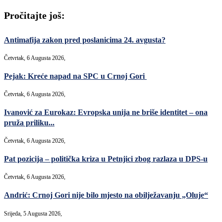
Pročitajte još:
Antimafija zakon pred poslanicima 24. avgusta?
Četvrtak, 6 Augusta 2026,
Pejak: Kreće napad na SPC u Crnoj Gori
Četvrtak, 6 Augusta 2026,
Ivanović za Eurokaz: Evropska unija ne briše identitet – ona
pruža priliku...
Četvrtak, 6 Augusta 2026,
Pat pozicija – politička kriza u Petnjici zbog razlaza u DPS-u
Četvrtak, 6 Augusta 2026,
Andrić: Crnoj Gori nije bilo mjesto na obilježavanju „Oluje“
Srijeda, 5 Augusta 2026,