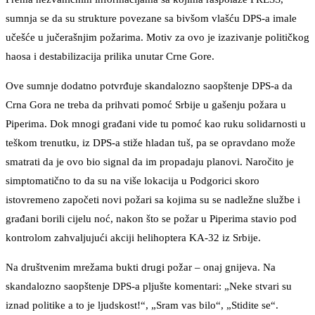
sumnja se da su strukture povezane sa bivšom vlašću DPS-a imale
učešće u jučerašnjim požarima. Motiv za ovo je izazivanje političkog
haosa i destabilizacija prilika unutar Crne Gore.
Ove sumnje dodatno potvrđuje skandalozno saopštenje DPS-a da
Crna Gora ne treba da prihvati pomoć Srbije u gašenju požara u
Piperima. Dok mnogi građani vide tu pomoć kao ruku solidarnosti u
teškom trenutku, iz DPS-a stiže hladan tuš, pa se opravdano može
smatrati da je ovo bio signal da im propadaju planovi. Naročito je
simptomatično to da su na više lokacija u Podgorici skoro
istovremeno započeti novi požari sa kojima su se nadležne službe i
građani borili cijelu noć, nakon što se požar u Piperima stavio pod
kontrolom zahvaljujući akciji helihoptera KA-32 iz Srbije.
Na društvenim mrežama bukti drugi požar – onaj gnijeva. Na
skandalozno saopštenje DPS-a pljušte komentari: „Neke stvari su
iznad politike a to je ljudskost!“, „Sram vas bilo“, „Stidite se“.