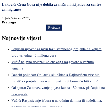
Laković: Crna Gora nije dobila zvaničnu inicijativu za centre
za migrante
Srijeda, 5 Augusta 2026,
Pretraga
Pretraga
Najnovije vijesti
Potpisan ugovor za prvu fazu stambenog projekta na Veljem
brdu vrijednu 40 miliona eura
Vučić najavio dolazak Zelenskog i razgovore o važnim
temama
Danski političar: Obilazak skupštine s Dajkovićem više bio
turistička posjeta, moraću biti pažljiviji kome ću biti vodič
Od sjutra: Za nevezivanje pojasa kazna 150 eura, plaćanje i na
licu mjesta
Vučić: Raspisivanje izbora u narednim danima ili nedeljama,
podnijeću ostavku prije kampanje