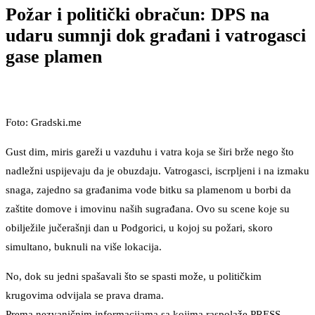
Požar i politički obračun: DPS na
udaru sumnji dok građani i vatrogasci
gase plamen
Foto: Gradski.me
Gust dim, miris gareži u vazduhu i vatra koja se širi brže nego što
nadležni uspijevaju da je obuzdaju. Vatrogasci, iscrpljeni i na izmaku
snaga, zajedno sa građanima vode bitku sa plamenom u borbi da
zaštite domove i imovinu naših sugrađana. Ovo su scene koje su
obilježile jučerašnji dan u Podgorici, u kojoj su požari, skoro
simultano, buknuli na više lokacija.
No, dok su jedni spašavali što se spasti može, u političkim
krugovima odvijala se prava drama.
Prema nezvaničnim informacijama sa kojima raspolaže PRESS,