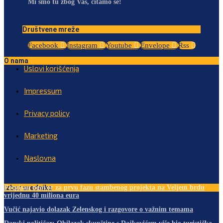
Mi smo tu zbog Vas, čitamo se!
Društvene mreže
Facebook
Instagram
Youtube
Envelope
Rss
O nama
Uslovi korišćenja
Impressum
Privacy policy
Marketing
Naslovna
Izbor urednika
Potpisan ugovor za prvu fazu stambenog projekta na Veljem brdu
vrijednu 40 miliona eura
Vučić najavio dolazak Zelenskog i razgovore o važnim temama