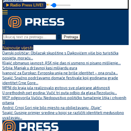
▶️ Radio Press LIVE!
🔊
Pretraga
Najnovije vijesti:
Danski političar: Obilazak skupštine s Dajkovićem više bio turistička
posjeta, moraću...
Kljajić obmanuo javnost: ASK nije dao ni usmeno ni pisano mišljenje...
Srbija: Manjak u državnoj kasi milijardu eura
Ivanović za Eurokaz: Evropska unija ne briše identitet – ona pruža...
Spajić: Snažno podržavamo domaće festivale koji godinama grade
identitet Crne Gore...
MPNI do kraja jula realizovalo gotovo sve planirane aktivnosti
U prethodnih pet godina: Vučić tri puta odbio da glasa Rezoluciju...
MCP odgovorila Vučiću: Nedopustivo političko tumačenje litija i crkvenih
pitanja
Andrić: Crnoj Gori nije bilo mjesto na obilježavanju „Oluje“
Spajić: Gusinje primjer sredine u kojoj se različiti identiteti međusobno
uvažavaju...