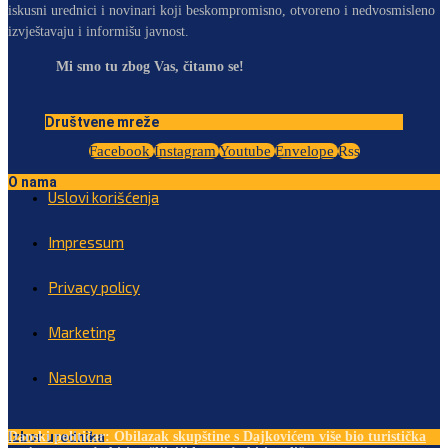
iskusni urednici i novinari koji beskompromisno, otvoreno i nedvosmisleno
izvještavaju i informišu javnost.
Mi smo tu zbog Vas, čitamo se!
Društvene mreže
Facebook
Instagram
Youtube
Envelope
Rss
O nama
Uslovi korišćenja
Impressum
Privacy policy
Marketing
Naslovna
Izbor urednika
Danski političar: Obilazak skupštine s Dajkovićem više bio turistička