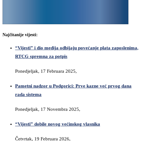
Najčitanije vijesti:
“Vijesti” i dio medija odbijaju povećanje plata zaposlenima,
RTCG spremna za potpis
Ponedjeljak, 17 Februara 2025,
Pametni nadzor u Podgorici: Prve kazne već prvog dana
rada sistema
Ponedjeljak, 17 Novembra 2025,
“Vijesti” dobile novog većinskog vlasnika
Četvrtak, 19 Februara 2026,