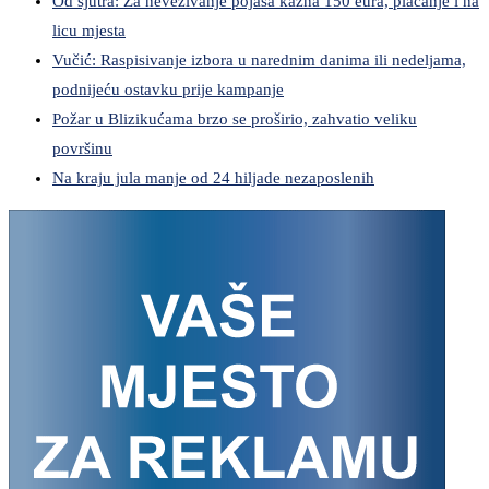
Od sjutra: Za nevezivanje pojasa kazna 150 eura, plaćanje i na
licu mjesta
Vučić: Raspisivanje izbora u narednim danima ili nedeljama,
podnijeću ostavku prije kampanje
Požar u Blizikućama brzo se proširio, zahvatio veliku
površinu
Na kraju jula manje od 24 hiljade nezaposlenih