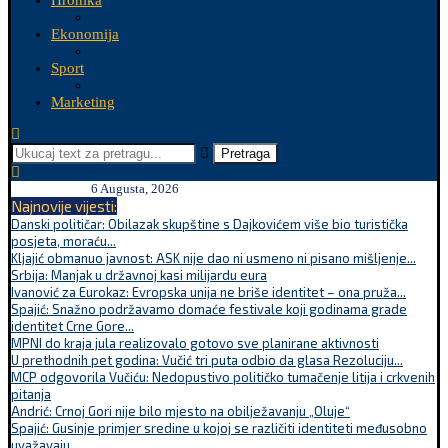
Hronika
Ekonomija
Sport
Marketing
Pretraga
6 Augusta, 2026
Najnovije vijesti:
Danski političar: Obilazak skupštine s Dajkovićem više bio turistička
posjeta, moraću...
Kljajić obmanuo javnost: ASK nije dao ni usmeno ni pisano mišljenje...
Srbija: Manjak u državnoj kasi milijardu eura
Ivanović za Eurokaz: Evropska unija ne briše identitet – ona pruža...
Spajić: Snažno podržavamo domaće festivale koji godinama grade
identitet Crne Gore...
MPNI do kraja jula realizovalo gotovo sve planirane aktivnosti
U prethodnih pet godina: Vučić tri puta odbio da glasa Rezoluciju...
MCP odgovorila Vučiću: Nedopustivo političko tumačenje litija i crkvenih
pitanja
Andrić: Crnoj Gori nije bilo mjesto na obilježavanju „Oluje“
Spajić: Gusinje primjer sredine u kojoj se različiti identiteti međusobno
uvažavaju...