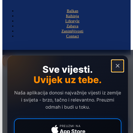
Balkan
Kuhinja
Lifestyle
Zabava
Zanimljivosti
Contact
×
Sve vijesti.
Naslovna
Uvijek uz tebe.
Politika
Društvo
Naša aplikacija donosi najvažnije vijesti iz zemlje
i svijeta - brzo, tačno i relevantno. Preuzmi
Hronika
odmah i budi u toku.
Ekonomija
Sport
PREUZMI NA
App Store
Marketing