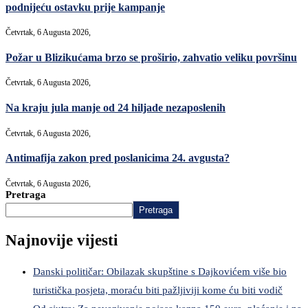
podnijeću ostavku prije kampanje
Četvrtak, 6 Augusta 2026,
Požar u Blizikućama brzo se proširio, zahvatio veliku površinu
Četvrtak, 6 Augusta 2026,
Na kraju jula manje od 24 hiljade nezaposlenih
Četvrtak, 6 Augusta 2026,
Antimafija zakon pred poslanicima 24. avgusta?
Četvrtak, 6 Augusta 2026,
Pretraga
Pretraga
Najnovije vijesti
Danski političar: Obilazak skupštine s Dajkovićem više bio
turistička posjeta, moraću biti pažljiviji kome ću biti vodič