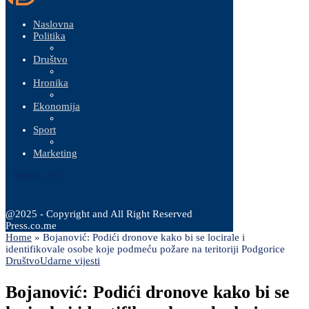
Naslovna
Politika
Društvo
Hronika
Ekonomija
Sport
Marketing
6 Augusta, 2026
@2025 - Copyright and All Right Reserved
Press.co.me
Home
»
Bojanović: Podići dronove kako bi se locirale i
identifikovale osobe koje podmeću požare na teritoriji Podgorice
Društvo
Udarne vijesti
Bojanović: Podići dronove kako bi se