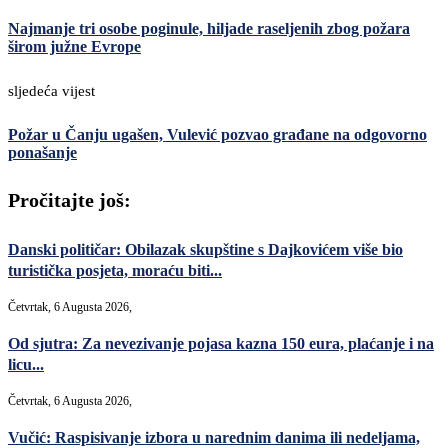
Najmanje tri osobe poginule, hiljade raseljenih zbog požara
širom južne Evrope
sljedeća vijest
Požar u Čanju ugašen, Vulević pozvao građane na odgovorno
ponašanje
Pročitajte još:
Danski političar: Obilazak skupštine s Dajkovićem više bio
turistička posjeta, moraću biti...
Četvrtak, 6 Augusta 2026,
Od sjutra: Za nevezivanje pojasa kazna 150 eura, plaćanje i na
licu...
Četvrtak, 6 Augusta 2026,
Vučić: Raspisivanje izbora u narednim danima ili nedeljama,