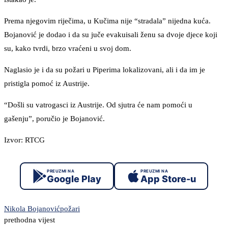
Prema njegovim riječima, u Kučima nije “stradala” nijedna kuća.
Bojanović je dodao i da su juče evakuisali ženu sa dvoje djece koji
su, kako tvrdi, brzo vraćeni u svoj dom.
Naglasio je i da su požari u Piperima lokalizovani, ali i da im je
pristigla pomoć iz Austrije.
“Došli su vatrogasci iz Austrije. Od sjutra će nam pomoći u
gašenju”, poručio je Bojanović.
Izvor: RTCG
PREUZMI NA
PREUZMI NA
Google Play
App Store-u
Nikola Bojanović
požari
prethodna vijest