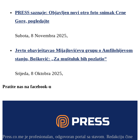
PRESS saznaje: Objavljen novi otro foto snimak Crne
Gore, pogledajte
Subota, 8 Novembra 2025,
Jevto obavještavao Mijajlovićevu grupu o Amfilohijevom
stanju, Bošković: „Za muštuluk bih pozlatio“
Srijeda, 8 Oktobra 2025,
Pratite nas na facebook-u
Press.co.me je profesionalan, odgovoran portal sa stavom. Redakciju čine