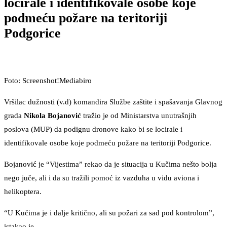
locirale i identifikovale osobe koje
podmeću požare na teritoriji
Podgorice
Foto: Screenshot!Mediabiro
Vršilac dužnosti (v.d) komandira Službe zaštite i spašavanja Glavnog
grada
Nikola Bojanović
tražio je od Ministarstva unutrašnjih
poslova (MUP) da podignu dronove kako bi se locirale i
identifikovale osobe koje podmeću požare na teritoriji Podgorice.
Bojanović je “Vijestima” rekao da je situacija u Kučima nešto bolja
nego juče, ali i da su tražili pomoć iz vazduha u vidu aviona i
helikoptera.
“U Kučima je i dalje kritično, ali su požari za sad pod kontrolom”,
istakao je.