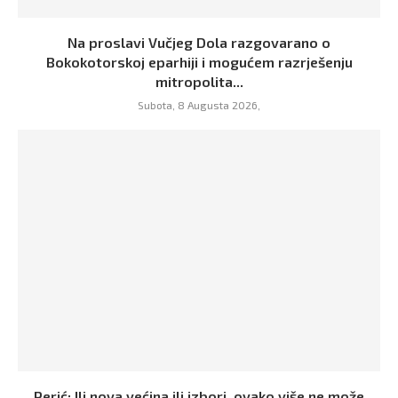
Na proslavi Vučjeg Dola razgovarano o
Bokokotorskoj eparhiji i mogućem razrješenju
mitropolita...
Subota, 8 Augusta 2026,
Perić: Ili nova većina ili izbori, ovako više ne može