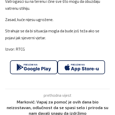
Vatrogasci su na terenu i čine sve što mogu da obuzdaju
vatrenu stihiju.
Zasad, kuće nijesu ugrožene.
Strahuje se da bi situacija mogla da bude još teža ako se
pojavi jak sjeverni vjetar.
Izvor: RTCG
PREUZMI NA
PREUZMI NA
Google Play
App Store-u
prethodna vijest
Marković: Vapaj za pomoć je ovih dana bio
neizostavan, odlučnost da se spasi selo i priroda su
nam davali snagu da izdržimo