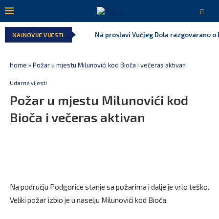
Na proslavi Vučjeg Dola razgovarano o B
NAJNOVIJE VIJESTI:
Home
»
Požar u mjestu Milunovići kod Bioča i večeras aktivan
Udarne vijesti
Požar u mjestu Milunovići kod
Bioča i večeras aktivan
Na području Podgorice stanje sa požarima i dalje je vrlo teško.
Veliki požar izbio je u naselju Milunovići kod Bioča.