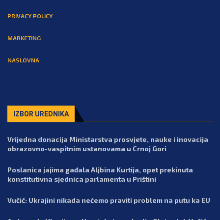
PRIVACY POLICY
MARKETING
NASLOVNA
IZBOR UREDNIKA
Vrijedna donacija Ministarstva prosvjete, nauke i inovacija
obrazovno-vaspitnim ustanovama u Crnoj Gori
Poslanica jajima gađala Aljbina Kurtija, opet prekinuta
konstitutivna sjednica parlamenta u Prištini
Vučić: Ukrajini nikada nećemo praviti problem na putu ka EU