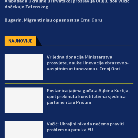
Ambasada Ukrajine u Hrvatskoj proslavlja Oluju, dok Vučić
dočekuje Zelenskog
Bugarin: Migranti nisu opasnost za Crnu Goru
NAJNOVIJE
Vrijedna donacija Ministarstva
prosvjete, nauke i inovacija obrazovno-
vaspitnim ustanovama u Crnoj Gori
Poslanica jajima gađala Aljbina Kurtija,
opet prekinuta konstitutivna sjednica
parlamenta u Prištini
Vučić: Ukrajini nikada nećemo praviti
problem na putu ka EU