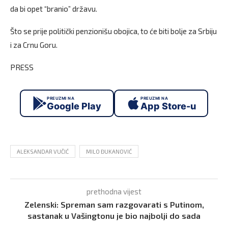
da bi opet “branio” državu.
Što se prije politički penzionišu obojica, to će biti bolje za Srbiju
i za Crnu Goru.
PRESS
PREUZMI NA
PREUZMI NA
Google Play
App Store-u
ALEKSANDAR VUČIĆ
MILO ĐUKANOVIĆ
prethodna vijest
Zelenski: Spreman sam razgovarati s Putinom,
sastanak u Vašingtonu je bio najbolji do sada