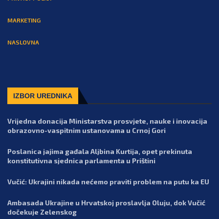
MARKETING
NASLOVNA
IZBOR UREDNIKA
Vrijedna donacija Ministarstva prosvjete, nauke i inovacija
obrazovno-vaspitnim ustanovama u Crnoj Gori
Poslanica jajima gađala Aljbina Kurtija, opet prekinuta
konstitutivna sjednica parlamenta u Prištini
Vučić: Ukrajini nikada nećemo praviti problem na putu ka EU
Ambasada Ukrajine u Hrvatskoj proslavlja Oluju, dok Vučić
dočekuje Zelenskog