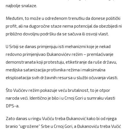
najbolje snalaze.
Međutim, to može u određenom trenutku da donese politički
profit, ali na dugoročne staze nema potencijal da obezbijedi ni
približno dovoljnu podršku da se sačuva ili osvoji vlast.
U Srbiji se danas primjenjuju isti mehanizmi koje je nekad
redovno primjenjivao Đukanovićev režim – premlaćivanje
demonstranata koji protestuju, etiketiranje da ruše državu,
medijska satanizacija protivnika režima i maksimalna
eksploatacija svih državnih resursa u službi očuvanja vlasti.
Što Vučićev režim pokazuje veću brutalnost, to je otpor
naroda veći. Identično je bilo i u Crnoj Gori u sumraku vlasti
DPS-a.
Zato danas u ringu Vučiću treba Đukanović kako bi od njega
branio “ugrožene” Srbe u Crnoj Gori, a Đukanoviću treba Vučić