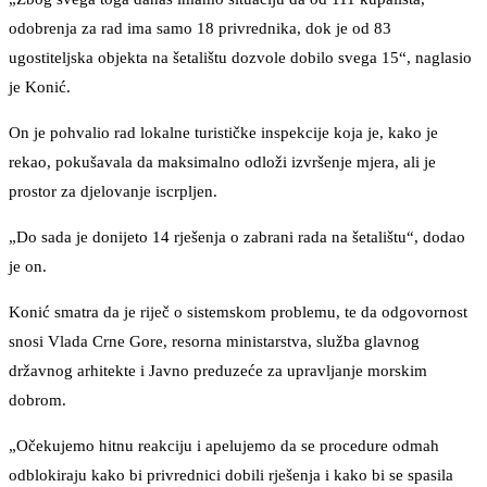
odobrenja za rad ima samo 18 privrednika, dok je od 83
ugostiteljska objekta na šetalištu dozvole dobilo svega 15“, naglasio
je Konić.
On je pohvalio rad lokalne turističke inspekcije koja je, kako je
rekao, pokušavala da maksimalno odloži izvršenje mjera, ali je
prostor za djelovanje iscrpljen.
„Do sada je donijeto 14 rješenja o zabrani rada na šetalištu“, dodao
je on.
Konić smatra da je riječ o sistemskom problemu, te da odgovornost
snosi Vlada Crne Gore, resorna ministarstva, služba glavnog
državnog arhitekte i Javno preduzeće za upravljanje morskim
dobrom.
„Očekujemo hitnu reakciju i apelujemo da se procedure odmah
odblokiraju kako bi privrednici dobili rješenja i kako bi se spasila