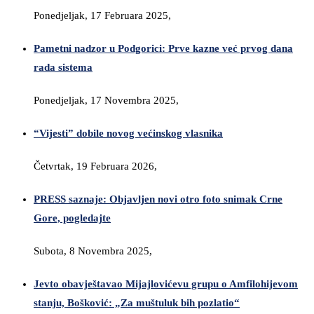
Ponedjeljak, 17 Februara 2025,
Pametni nadzor u Podgorici: Prve kazne već prvog dana
rada sistema
Ponedjeljak, 17 Novembra 2025,
“Vijesti” dobile novog većinskog vlasnika
Četvrtak, 19 Februara 2026,
PRESS saznaje: Objavljen novi otro foto snimak Crne
Gore, pogledajte
Subota, 8 Novembra 2025,
Jevto obavještavao Mijajlovićevu grupu o Amfilohijevom
stanju, Bošković: „Za muštuluk bih pozlatio“