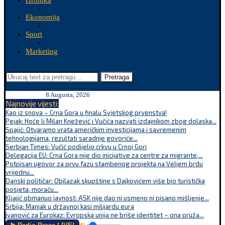
Hronika
Ekonomija
Sport
Marketing
Pretraga
8 Augusta, 2026
Najnovije vijesti:
Kao iz snova – Crna Gora u finalu Svjetskog prvenstva!
Pejak: Hoće li Milan Knežević i Vučića nazvati izdajnikom zbog dolaska...
Spajić: Otvaramo vrata američkim investicijama i savremenim
tehnologijama, rezultati saradnje govoriće...
Serbian Times: Vučić podijelio crkvu u Crnoj Gori
Delegacija EU: Crna Gora nije dio inicijative za centre za migrante,...
Potpisan ugovor za prvu fazu stambenog projekta na Veljem brdu
vrijednu...
Danski političar: Obilazak skupštine s Dajkovićem više bio turistička
posjeta, moraću...
Kljajić obmanuo javnost: ASK nije dao ni usmeno ni pisano mišljenje...
Srbija: Manjak u državnoj kasi milijardu eura
Ivanović za Eurokaz: Evropska unija ne briše identitet – ona pruža...
🔊