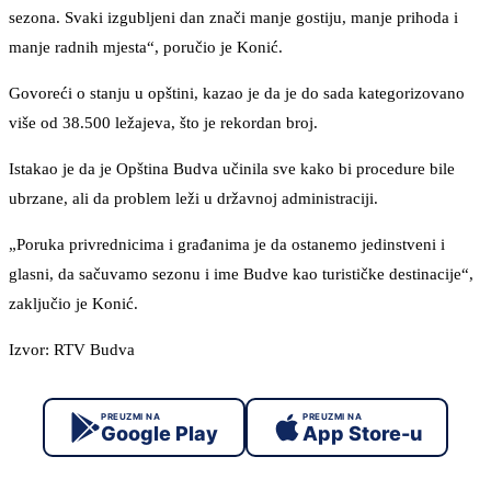
sezona. Svaki izgubljeni dan znači manje gostiju, manje prihoda i
manje radnih mjesta“, poručio je Konić.
Govoreći o stanju u opštini, kazao je da je do sada kategorizovano
više od 38.500 ležajeva, što je rekordan broj.
Istakao je da je Opština Budva učinila sve kako bi procedure bile
ubrzane, ali da problem leži u državnoj administraciji.
„Poruka privrednicima i građanima je da ostanemo jedinstveni i
glasni, da sačuvamo sezonu i ime Budve kao turističke destinacije“,
zaključio je Konić.
Izvor: RTV Budva
PREUZMI NA
PREUZMI NA
Google Play
App Store-u