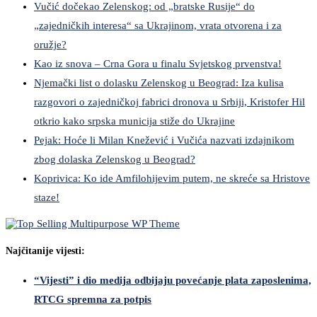
Vučić dočekao Zelenskog: od „bratske Rusije“ do
„zajedničkih interesa“ sa Ukrajinom, vrata otvorena i za
oružje?
Kao iz snova – Crna Gora u finalu Svjetskog prvenstva!
Njemački list o dolasku Zelenskog u Beograd: Iza kulisa
razgovori o zajedničkoj fabrici dronova u Srbiji, Kristofer Hil
otkrio kako srpska municija stiže do Ukrajine
Pejak: Hoće li Milan Knežević i Vučića nazvati izdajnikom
zbog dolaska Zelenskog u Beograd?
Koprivica: Ko ide Amfilohijevim putem, ne skreće sa Hristove
staze!
Najčitanije vijesti:
“Vijesti” i dio medija odbijaju povećanje plata zaposlenima,
RTCG spremna za potpis