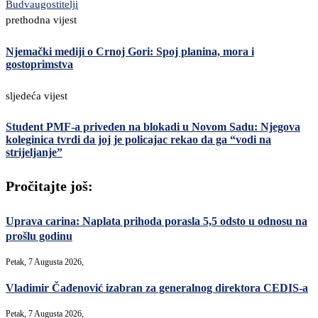
Budva
ugostitelji
prethodna vijest
Njemački mediji o Crnoj Gori: Spoj planina, mora i
gostoprimstva
sljedeća vijest
Student PMF-a priveden na blokadi u Novom Sadu: Njegova
koleginica tvrdi da joj je policajac rekao da ga “vodi na
strijeljanje”
Pročitajte još:
Uprava carina: Naplata prihoda porasla 5,5 odsto u odnosu na
prošlu godinu
Petak, 7 Augusta 2026,
Vladimir Čađenović izabran za generalnog direktora CEDIS-a
Petak, 7 Augusta 2026,