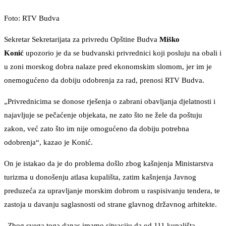
Foto: RTV Budva
Sekretar Sekretarijata za privredu Opštine Budva
Miško
Konić
upozorio je da se budvanski privrednici koji posluju na obali i
u zoni morskog dobra nalaze pred ekonomskim slomom, jer im je
onemogućeno da dobiju odobrenja za rad, prenosi RTV Budva.
„Privrednicima se donose rješenja o zabrani obavljanja djelatnosti i
najavljuje se pečaćenje objekata, ne zato što ne žele da poštuju
zakon, već zato što im nije omogućeno da dobiju potrebna
odobrenja“, kazao je Konić.
On je istakao da je do problema došlo zbog kašnjenja Ministarstva
turizma u donošenju atlasa kupališta, zatim kašnjenja Javnog
preduzeća za upravljanje morskim dobrom u raspisivanju tendera, te
zastoja u davanju saglasnosti od strane glavnog državnog arhitekte.
„Zbog svega toga danas imamo situaciju da od 111 kupališta,