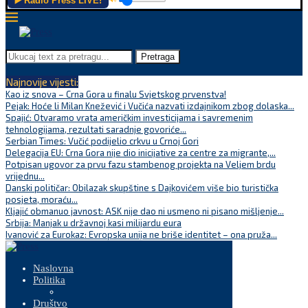
▶️ Radio Press LIVE!
Pretraga
Najnovije vijesti:
Kao iz snova – Crna Gora u finalu Svjetskog prvenstva!
Pejak: Hoće li Milan Knežević i Vučića nazvati izdajnikom zbog dolaska...
Spajić: Otvaramo vrata američkim investicijama i savremenim
tehnologijama, rezultati saradnje govoriće...
Serbian Times: Vučić podijelio crkvu u Crnoj Gori
Delegacija EU: Crna Gora nije dio inicijative za centre za migrante,...
Potpisan ugovor za prvu fazu stambenog projekta na Veljem brdu
vrijednu...
Danski političar: Obilazak skupštine s Dajkovićem više bio turistička
posjeta, moraću...
Kljajić obmanuo javnost: ASK nije dao ni usmeno ni pisano mišljenje...
Srbija: Manjak u državnoj kasi milijardu eura
Ivanović za Eurokaz: Evropska unija ne briše identitet – ona pruža...
Naslovna
Politika
Društvo