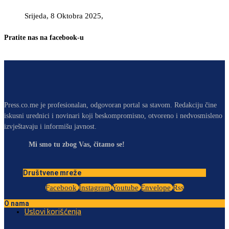
Srijeda, 8 Oktobra 2025,
Pratite nas na facebook-u
Press.co.me je profesionalan, odgovoran portal sa stavom. Redakciju čine
iskusni urednici i novinari koji beskompromisno, otvoreno i nedvosmisleno
izvještavaju i informišu javnost.
Mi smo tu zbog Vas, čitamo se!
Društvene mreže
Facebook
Instagram
Youtube
Envelope
Rss
O nama
Uslovi korišćenja