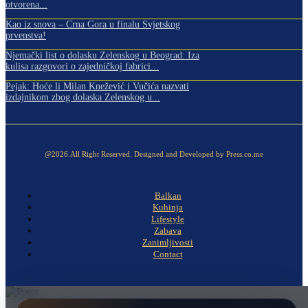
otvorena...
Kao iz snova – Crna Gora u finalu Svjetskog
prvenstva!
Njemački list o dolasku Zelenskog u Beograd: Iza
kulisa razgovori o zajedničkoj fabrici...
Pejak: Hoće li Milan Knežević i Vučića nazvati
izdajnikom zbog dolaska Zelenskog u...
@2026.All Right Reserved. Designed and Developed by Press.co.me
Balkan
Kuhinja
Lifestyle
Zabava
Zanimljivosti
Contact