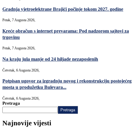
Gradnja vjetroelektrane Brajići počinje tokom 2027. godine
Petak, 7 Augusta 2026,
Kreće obračun s internet prevarama: Pod nadzorom sajtovi za
trgovinu
Petak, 7 Augusta 2026,
Na kraju jula manje od 24 hiljade nezaposlenih
Četvrtak, 6 Augusta 2026,
Potpisan ugovor za izgradnju novog i rekonstrukciju postojećeg
mosta u produžetku Bulevara...
Četvrtak, 6 Augusta 2026,
Pretraga
Pretraga
Najnovije vijesti