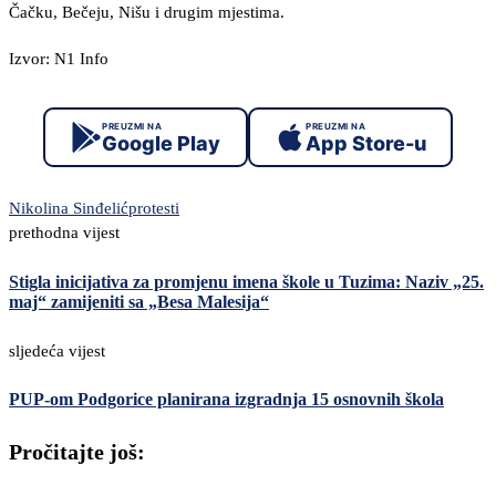
Čačku, Bečeju, Nišu i drugim mjestima.
Izvor: N1 Info
PREUZMI NA
PREUZMI NA
Google Play
App Store-u
Nikolina Sinđelić
protesti
prethodna vijest
Stigla inicijativa za promjenu imena škole u Tuzima: Naziv „25.
maj“ zamijeniti sa „Besa Malesija“
sljedeća vijest
PUP-om Podgorice planirana izgradnja 15 osnovnih škola
Pročitajte još: