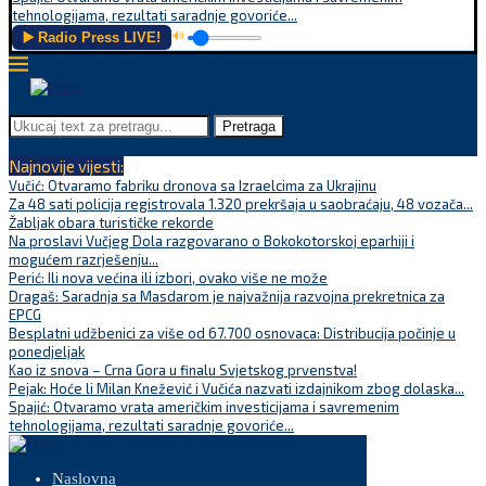
tehnologijama, rezultati saradnje govoriće...
▶️ Radio Press LIVE!
🔊
Pretraga
Najnovije vijesti:
Vučić: Otvaramo fabriku dronova sa Izraelcima za Ukrajinu
Za 48 sati policija registrovala 1.320 prekršaja u saobraćaju, 48 vozača...
Žabljak obara turističke rekorde
Na proslavi Vučjeg Dola razgovarano o Bokokotorskoj eparhiji i
mogućem razrješenju...
Perić: Ili nova većina ili izbori, ovako više ne može
Dragaš: Saradnja sa Masdarom je najvažnija razvojna prekretnica za
EPCG
Besplatni udžbenici za više od 67.700 osnovaca: Distribucija počinje u
ponedjeljak
Kao iz snova – Crna Gora u finalu Svjetskog prvenstva!
Pejak: Hoće li Milan Knežević i Vučića nazvati izdajnikom zbog dolaska...
Spajić: Otvaramo vrata američkim investicijama i savremenim
tehnologijama, rezultati saradnje govoriće...
Naslovna