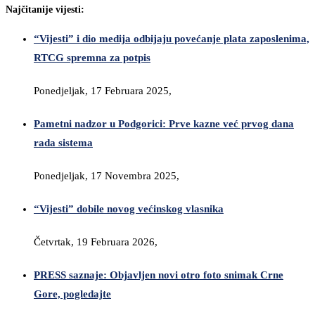
Najčitanije vijesti:
“Vijesti” i dio medija odbijaju povećanje plata zaposlenima,
RTCG spremna za potpis
Ponedjeljak, 17 Februara 2025,
Pametni nadzor u Podgorici: Prve kazne već prvog dana
rada sistema
Ponedjeljak, 17 Novembra 2025,
“Vijesti” dobile novog većinskog vlasnika
Četvrtak, 19 Februara 2026,
PRESS saznaje: Objavljen novi otro foto snimak Crne
Gore, pogledajte