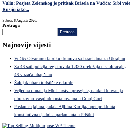
Vulin: Posjeta Zelenskog je pritisak Brisela na Vučića; Srbi vole
Rusiju iako...
Subota, 8 Augusta 2026,
Pretraga
Pretraga
Najnovije vijesti
Vučić: Otvaramo fabriku dronova sa Izraelcima za Ukrajinu
Za 48 sati policija registrovala 1.320 prekršaja u saobraćaju,
48 vozača uhapšeno
Žabljak obara turističke rekorde
Vrijedna donacija Ministarstva prosvjete, nauke i inovacija
obrazovno-vaspitnim ustanovama u Crnoj Gori
Poslanica jajima gađala Aljbina Kurtija, opet prekinuta
konstitutivna sjednica parlamenta u Prištini