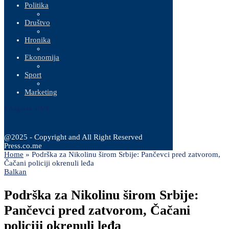
Politika
Društvo
Hronika
Ekonomija
Sport
Marketing
9 Augusta, 2026
@2025 - Copyright and All Right Reserved
Press.co.me
Home
»
Podrška za Nikolinu širom Srbije: Pančevci pred zatvorom,
Čačani policiji okrenuli leđa
Balkan
Podrška za Nikolinu širom Srbije:
Pančevci pred zatvorom, Čačani
policiji okrenuli leđa