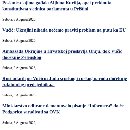
Poslanica jajima gađala Aljbina Kurtija, opet prekinuta
konstitutivna sjednica parlamenta u Prištini
Subota, 8 Augusta 2026,
Vučić: Ukrajini nikada nećemo praviti problem na putu ka EU
Subota, 8 Augusta 2026,
Ambasada Ukrajine u Hrvatskoj proslavlja Oluju, dok Vučić
dočekuje Zelenskog
Subota, 8 Augusta 2026,
Rusi udarili po Vučiću: Juda srpskog i ruskog naroda dočekuje
izdahnulog predsjednika...
Subota, 8 Augusta 2026,
Ministarstvo odbrane demantovalo pisanje “Informera” da će
Podgorica sarađivati sa OVK
Subota, 8 Augusta 2026,