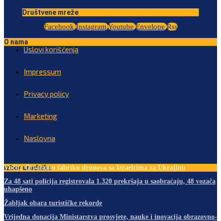
Društvene mreže
Facebook
Instagram
Youtube
Envelope
Rss
O nama
Uslovi korišćenja
Impressum
Privacy policy
Marketing
Naslovna
Izbor urednika
Vučić: Otvaramo fabriku dronova sa Izraelcima za Ukrajinu
Za 48 sati policija registrovala 1.320 prekršaja u saobraćaju, 48 vozača
uhapšeno
Žabljak obara turističke rekorde
Vrijedna donacija Ministarstva prosvjete, nauke i inovacija obrazovno-