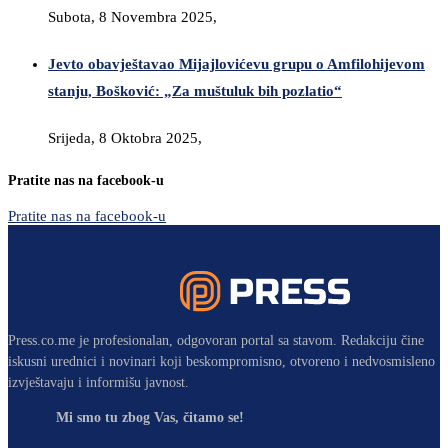
Subota, 8 Novembra 2025,
Jevto obavještavao Mijajlovićevu grupu o Amfilohijevom
stanju, Bošković: „Za muštuluk bih pozlatio“
Srijeda, 8 Oktobra 2025,
Pratite nas na facebook-u
Pratite nas na facebook-u
Press.co.me je profesionalan, odgovoran portal sa stavom. Redakciju čine
iskusni urednici i novinari koji beskompromisno, otvoreno i nedvosmisleno
izvještavaju i informišu javnost.
Mi smo tu zbog Vas, čitamo se!