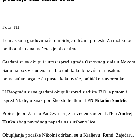
Foto: N1
I danas su u gradovima širom Srbije održani protesti. Za razliku od
prethodnih dana, večeras je bilo mirno.
Građani su se okupili jutros ispred zgrade Osnovnog suda u Novom
Sadu na poziv studenata u blokadi kako bi izvršili pritisak na
pravosudne organe da puste, kako tvrde, političke zatvorenike.
U Beogradu su se građani okupili ispred sjedišta JZO, a potom i
ispred Vlade, u znak podrške studentkinji FPN
Nikolini Sinđelić
.
Protest je održan i u Pančevu jer je priveden student ETF-a
Andrej
Tanko
zbog navodnog napada na službeno lice.
Okupljanja podrške Nikolni održani su u Kraljevu, Rumi, Zaječaru,