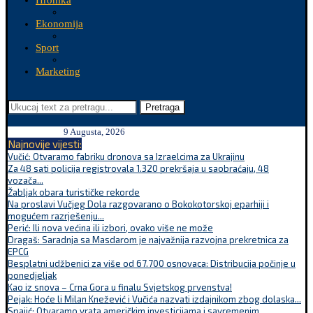
Hronika
Ekonomija
Sport
Marketing
Pretraga
9 Augusta, 2026
Najnovije vijesti:
Vučić: Otvaramo fabriku dronova sa Izraelcima za Ukrajinu
Za 48 sati policija registrovala 1.320 prekršaja u saobraćaju, 48
vozača...
Žabljak obara turističke rekorde
Na proslavi Vučjeg Dola razgovarano o Bokokotorskoj eparhiji i
mogućem razrješenju...
Perić: Ili nova većina ili izbori, ovako više ne može
Dragaš: Saradnja sa Masdarom je najvažnija razvojna prekretnica za
EPCG
Besplatni udžbenici za više od 67.700 osnovaca: Distribucija počinje u
ponedjeljak
Kao iz snova – Crna Gora u finalu Svjetskog prvenstva!
Pejak: Hoće li Milan Knežević i Vučića nazvati izdajnikom zbog dolaska...
Spajić: Otvaramo vrata američkim investicijama i savremenim