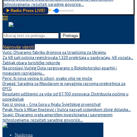
tehnologijama, rezultati saradnje govoriće...
▶️ Radio Press LIVE!
🔊
Pretraga
Najnovije vijesti:
Vučić: Otvaramo fabriku dronova sa Izraelcima za Ukrajinu
Za 48 sati policija registrovala 1.320 prekršaja u saobraćaju, 48 vozača...
Žabljak obara turističke rekorde
Na proslavi Vučjeg Dola razgovarano o Bokokotorskoj eparhiji i
mogućem razrješenju...
Perić: Ili nova većina ili izbori, ovako više ne može
Dragaš: Saradnja sa Masdarom je najvažnija razvojna prekretnica za
EPCG
Besplatni udžbenici za više od 67.700 osnovaca: Distribucija počinje u
ponedjeljak
Kao iz snova – Crna Gora u finalu Svjetskog prvenstva!
Pejak: Hoće li Milan Knežević i Vučića nazvati izdajnikom zbog dolaska...
Spajić: Otvaramo vrata američkim investicijama i savremenim
tehnologijama, rezultati saradnje govoriće...
Naslovna