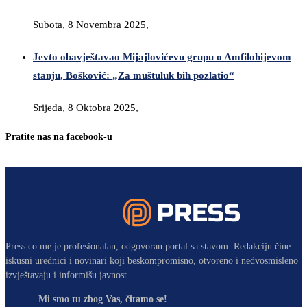
Subota, 8 Novembra 2025,
Jevto obavještavao Mijajlovićevu grupu o Amfilohijevom
stanju, Bošković: „Za muštuluk bih pozlatio“
Srijeda, 8 Oktobra 2025,
Pratite nas na facebook-u
Press.co.me je profesionalan, odgovoran portal sa stavom. Redakciju čine
iskusni urednici i novinari koji beskompromisno, otvoreno i nedvosmisleno
izvještavaju i informišu javnost.
Mi smo tu zbog Vas, čitamo se!