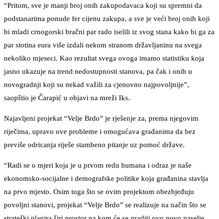
“Pritom, sve je manji broj onih zakupodavaca koji su spremni da
podstanarima ponude fer cijenu zakupa, a sve je veći broj onih koji
bi mladi crnogorski bračni par rado iselili iz svog stana kako bi ga za
par stotina eura više izdali nekom stranom državljaninu na svega
nekoliko mjeseci. Kao rezultat svega ovoga imamo statistiku koja
jasno ukazuje na trend nedostupnosti stanova, pa čak i onih u
novogradnji koji su nekad važili za cjenovno najpovoljnije”,
saopštio je Čarapić u objavi na mreži Iks.
Najavljeni projekat “Velje Brdo” je rješenje za, prema njegovim
riječima, upravo ove probleme i omogućava građanima da bez
previše odricanja riješe stambeno pitanje uz pomoć države.
“Radi se o mjeri koja je u prvom redu humana i odraz je naše
ekonomsko-socijalne i demografske politike koja građanina stavlja
na prvo mjesto. Osim toga što se ovim projektom obezbjeđuju
povoljni stanovi, projekat “Velje Brdo” se realizuje na način što se
strateški planira širi prostor na kom će se graditi ovo novo naselje,