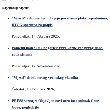
Najčitanije vijesti:
“Vijesti” i dio medija odbijaju povećanje plata zaposlenima,
RTCG spremna za potpis
Ponedjeljak, 17 Februara 2025,
Pametni nadzor u Podgorici: Prve kazne već prvog dana
rada sistema
Ponedjeljak, 17 Novembra 2025,
“Vijesti” dobile novog većinskog vlasnika
Četvrtak, 19 Februara 2026,
PRESS saznaje: Objavljen novi otro foto snimak Crne
Gore, pogledajte