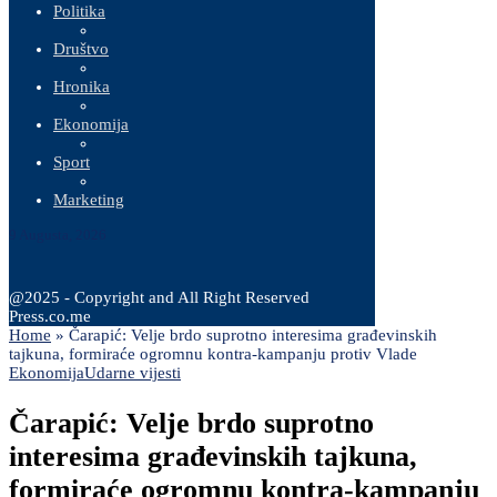
Politika
Društvo
Hronika
Ekonomija
Sport
Marketing
9 Augusta, 2026
@2025 - Copyright and All Right Reserved
Press.co.me
Home
»
Čarapić: Velje brdo suprotno interesima građevinskih
tajkuna, formiraće ogromnu kontra-kampanju protiv Vlade
Ekonomija
Udarne vijesti
Čarapić: Velje brdo suprotno
interesima građevinskih tajkuna,
formiraće ogromnu kontra-kampanju