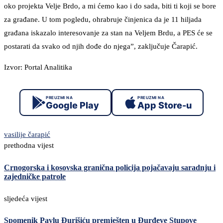
oko projekta Velje Brdo, a mi ćemo kao i do sada, biti ti koji se bore
za građane. U tom pogledu, ohrabruje činjenica da je 11 hiljada
građana iskazalo interesovanje za stan na Veljem Brdu, a PES će se
postarati da svako od njih dođe do njega”, zaključuje Čarapić.
Izvor: Portal Analitika
PREUZMI NA
PREUZMI NA
Google Play
App Store-u
vasilije čarapić
prethodna vijest
Crnogorska i kosovska granična policija pojačavaju saradnju i
zajedničke patrole
sljedeća vijest
Spomenik Pavlu Đurišiću premješten u Đurđeve Stupove