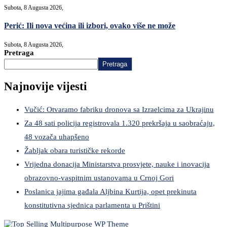
Subota, 8 Augusta 2026,
Perić: Ili nova većina ili izbori, ovako više ne može
Subota, 8 Augusta 2026,
Pretraga
Pretraga
Najnovije vijesti
Vučić: Otvaramo fabriku dronova sa Izraelcima za Ukrajinu
Za 48 sati policija registrovala 1.320 prekršaja u saobraćaju,
48 vozača uhapšeno
Žabljak obara turističke rekorde
Vrijedna donacija Ministarstva prosvjete, nauke i inovacija
obrazovno-vaspitnim ustanovama u Crnoj Gori
Poslanica jajima gađala Aljbina Kurtija, opet prekinuta
konstitutivna sjednica parlamenta u Prištini