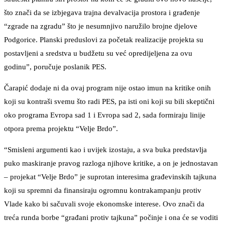
što znači da se izbjegava trajna devalvacija prostora i građenje
“zgrade na zgradu” što je nesumnjivo naružilo brojne djelove
Podgorice. Planski preduslovi za početak realizacije projekta su
postavljeni a sredstva u budžetu su već opredijeljena za ovu
godinu”, poručuje poslanik PES.
Čarapić dodaje ni da ovaj program nije ostao imun na kritike onih
koji su kontraši svemu što radi PES, pa isti oni koji su bili skeptični
oko programa Evropa sad 1 i Evropa sad 2, sada formiraju linije
otpora prema projektu “Velje Brdo”.
“Smisleni argumenti kao i uvijek izostaju, a sva buka predstavlja
puko maskiranje pravog razloga njihove kritike, a on je jednostavan
– projekat “Velje Brdo” je suprotan interesima građevinskih tajkuna
koji su spremni da finansiraju ogromnu kontrakampanju protiv
Vlade kako bi sačuvali svoje ekonomske interese. Ovo znači da
treća runda borbe “građani protiv tajkuna” počinje i ona će se voditi