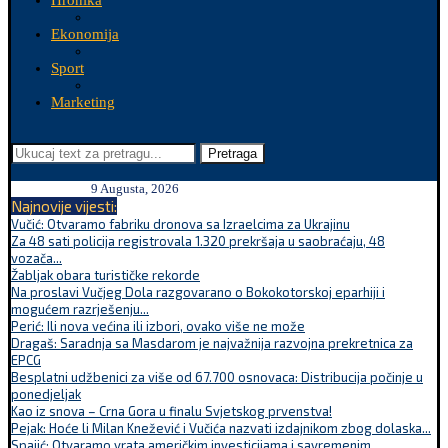
Hronika
Ekonomija
Sport
Marketing
Pretraga
9 Augusta, 2026
Najnovije vijesti:
Vučić: Otvaramo fabriku dronova sa Izraelcima za Ukrajinu
Za 48 sati policija registrovala 1.320 prekršaja u saobraćaju, 48
vozača...
Žabljak obara turističke rekorde
Na proslavi Vučjeg Dola razgovarano o Bokokotorskoj eparhiji i
mogućem razrješenju...
Perić: Ili nova većina ili izbori, ovako više ne može
Dragaš: Saradnja sa Masdarom je najvažnija razvojna prekretnica za
EPCG
Besplatni udžbenici za više od 67.700 osnovaca: Distribucija počinje u
ponedjeljak
Kao iz snova – Crna Gora u finalu Svjetskog prvenstva!
Pejak: Hoće li Milan Knežević i Vučića nazvati izdajnikom zbog dolaska...
Spajić: Otvaramo vrata američkim investicijama i savremenim