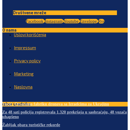
Društvene mreže
Facebook
Instagram
Youtube
Envelope
Rss
O nama
Uslovi korišćenja
Impressum
Privacy policy
Marketing
Naslovna
Izbor urednika
Vučić: Otvaramo fabriku dronova sa Izraelcima za Ukrajinu
Za 48 sati policija registrovala 1.320 prekršaja u saobraćaju, 48 vozača
uhapšeno
Žabljak obara turističke rekorde