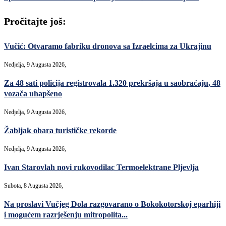
Pročitajte još:
Vučić: Otvaramo fabriku dronova sa Izraelcima za Ukrajinu
Nedjelja, 9 Augusta 2026,
Za 48 sati policija registrovala 1.320 prekršaja u saobraćaju, 48
vozača uhapšeno
Nedjelja, 9 Augusta 2026,
Žabljak obara turističke rekorde
Nedjelja, 9 Augusta 2026,
Ivan Starovlah novi rukovodilac Termoelektrane Pljevlja
Subota, 8 Augusta 2026,
Na proslavi Vučjeg Dola razgovarano o Bokokotorskoj eparhiji
i mogućem razrješenju mitropolita...