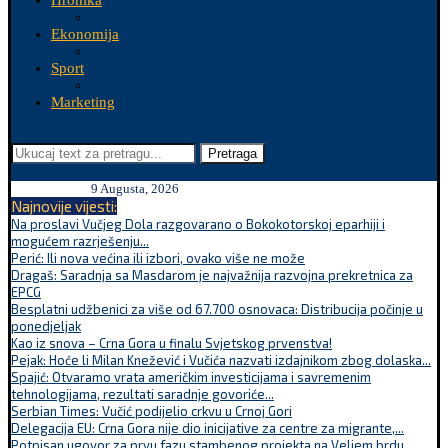
Hronika
Ekonomija
Sport
Marketing
Pretraga
9 Augusta, 2026
Najnovije vijesti:
Na proslavi Vučjeg Dola razgovarano o Bokokotorskoj eparhiji i
mogućem razrješenju...
Perić: Ili nova većina ili izbori, ovako više ne može
Dragaš: Saradnja sa Masdarom je najvažnija razvojna prekretnica za
EPCG
Besplatni udžbenici za više od 67.700 osnovaca: Distribucija počinje u
ponedjeljak
Kao iz snova – Crna Gora u finalu Svjetskog prvenstva!
Pejak: Hoće li Milan Knežević i Vučića nazvati izdajnikom zbog dolaska...
Spajić: Otvaramo vrata američkim investicijama i savremenim
tehnologijama, rezultati saradnje govoriće...
Serbian Times: Vučić podijelio crkvu u Crnoj Gori
Delegacija EU: Crna Gora nije dio inicijative za centre za migrante,...
Potpisan ugovor za prvu fazu stambenog projekta na Veljem brdu