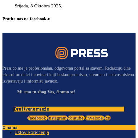
Srijeda, 8 Oktobra 2025,
Pratite nas na facebook-u
Press.co.me je profesionalan, odgovoran portal sa stavom. Redakciju čine
iskusni urednici i novinari koji beskompromisno, otvoreno i nedvosmisleno
izvještavaju i informišu javnost.
Mi smo tu zbog Vas, čitamo se!
Društvene mreže
Facebook
Instagram
Youtube
Envelope
Rss
O nama
Uslovi korišćenja