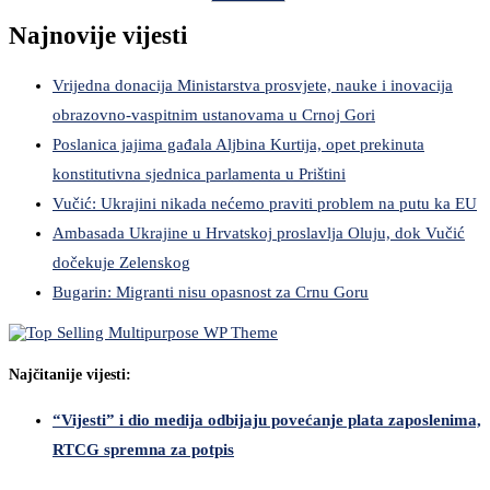
Najnovije vijesti
Vrijedna donacija Ministarstva prosvjete, nauke i inovacija
obrazovno-vaspitnim ustanovama u Crnoj Gori
Poslanica jajima gađala Aljbina Kurtija, opet prekinuta
konstitutivna sjednica parlamenta u Prištini
Vučić: Ukrajini nikada nećemo praviti problem na putu ka EU
Ambasada Ukrajine u Hrvatskoj proslavlja Oluju, dok Vučić
dočekuje Zelenskog
Bugarin: Migranti nisu opasnost za Crnu Goru
Najčitanije vijesti:
“Vijesti” i dio medija odbijaju povećanje plata zaposlenima,
RTCG spremna za potpis