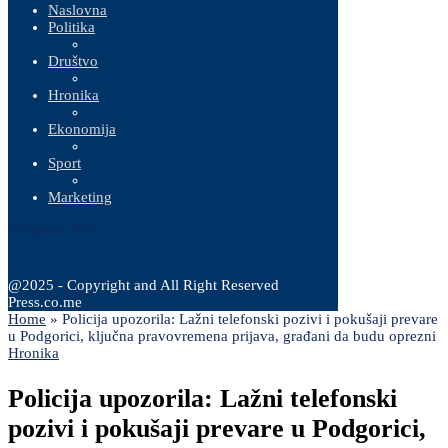
Naslovna
Politika
Društvo
Hronika
Ekonomija
Sport
Marketing
9 Augusta, 2026
@2025 - Copyright and All Right Reserved
Press.co.me
Home
»
Policija upozorila: Lažni telefonski pozivi i pokušaji prevare
u Podgorici, ključna pravovremena prijava, građani da budu oprezni
Hronika
Policija upozorila: Lažni telefonski
pozivi i pokušaji prevare u Podgorici,