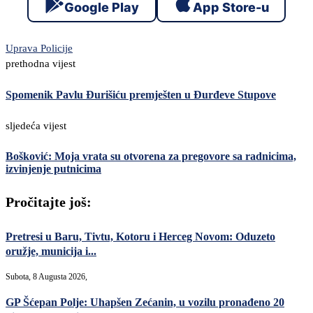
Google Play
App Store-u
Uprava Policije
prethodna vijest
Spomenik Pavlu Đurišiću premješten u Đurđeve Stupove
sljedeća vijest
Bošković: Moja vrata su otvorena za pregovore sa radnicima,
izvinjenje putnicima
Pročitajte još:
Pretresi u Baru, Tivtu, Kotoru i Herceg Novom: Oduzeto
oružje, municija i...
Subota, 8 Augusta 2026,
GP Šćepan Polje: Uhapšen Zećanin, u vozilu pronađeno 20