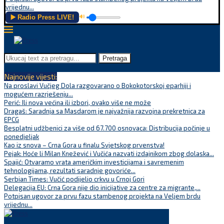
vrijednu...
▶️ Radio Press LIVE!
🔊
Pretraga
Najnovije vijesti:
Na proslavi Vučjeg Dola razgovarano o Bokokotorskoj eparhiji i
mogućem razrješenju...
Perić: Ili nova većina ili izbori, ovako više ne može
Dragaš: Saradnja sa Masdarom je najvažnija razvojna prekretnica za
EPCG
Besplatni udžbenici za više od 67.700 osnovaca: Distribucija počinje u
ponedjeljak
Kao iz snova – Crna Gora u finalu Svjetskog prvenstva!
Pejak: Hoće li Milan Knežević i Vučića nazvati izdajnikom zbog dolaska...
Spajić: Otvaramo vrata američkim investicijama i savremenim
tehnologijama, rezultati saradnje govoriće...
Serbian Times: Vučić podijelio crkvu u Crnoj Gori
Delegacija EU: Crna Gora nije dio inicijative za centre za migrante,...
Potpisan ugovor za prvu fazu stambenog projekta na Veljem brdu
vrijednu...