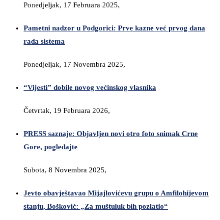
Ponedjeljak, 17 Februara 2025,
Pametni nadzor u Podgorici: Prve kazne već prvog dana
rada sistema
Ponedjeljak, 17 Novembra 2025,
“Vijesti” dobile novog većinskog vlasnika
Četvrtak, 19 Februara 2026,
PRESS saznaje: Objavljen novi otro foto snimak Crne
Gore, pogledajte
Subota, 8 Novembra 2025,
Jevto obavještavao Mijajlovićevu grupu o Amfilohijevom
stanju, Bošković: „Za muštuluk bih pozlatio“