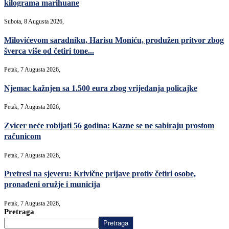
kilograma marihuane
Subota, 8 Augusta 2026,
Milovićevom saradniku, Harisu Moniću, produžen pritvor zbog
šverca više od četiri tone...
Petak, 7 Augusta 2026,
Njemac kažnjen sa 1.500 eura zbog vrijeđanja policajke
Petak, 7 Augusta 2026,
Zvicer neće robijati 56 godina: Kazne se ne sabiraju prostom
računicom
Petak, 7 Augusta 2026,
Pretresi na sjeveru: Krivične prijave protiv četiri osobe,
pronađeni oružje i municija
Petak, 7 Augusta 2026,
Pretraga
Pretraga