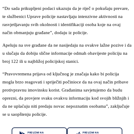
“Do sada prikupljeni podaci ukazuju da je riječ o pokušaju prevare,
te službenici Uprave policije nastavljaju intenzivne aktivnosti na
rasvjetljavanju svih okolnosti i identifikaciji osoba koje na ovaj
način obmanjuju građane”, dodaju iz policije.
Apeluju na sve građane da ne nasijedaju na ovakve lažne pozive i da
u slučaju da dobiju slične informacije odmah obavijeste policiju na
broj 122 ili u najbližoj policijskoj stanici.
“Pravovremena prijava od ključnog je značaja kako bi policija
mogla brzo reagovati i spriječiti počinioce da na ovaj način pribave
protivpravnu imovinsku korist. Građanima savjetujemo da budu
oprezni, da provjere svaku ovakvu informaciju kod svojih bližnjih i
da ne uplaćuju niti predaju novac nepoznatim osobama”, zaključuje
se u saopštenju policije.
PREUZMI NA
PREUZMI NA