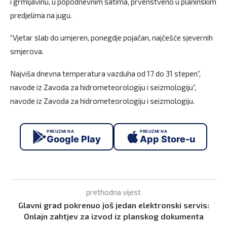
i grmljavinu, u popodnevnim satima, prvenstveno u planinskim
predjelima na jugu.
“Vjetar slab do umjeren, ponegdje pojačan, najčešće sjevernih
smjerova.
Najviša dnevna temperatura vazduha od 17 do 31 stepen”,
navode iz Zavoda za hidrometeorologiju i seizmologiju”,
navode iz Zavoda za hidrometeorologiju i seizmologiju.
PREUZMI NA
PREUZMI NA
Google Play
App Store-u
prethodna vijest
Glavni grad pokrenuo još jedan elektronski servis:
Onlajn zahtjev za izvod iz planskog dokumenta