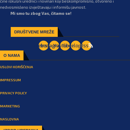
čine iskusni urednici i novinari koji beskompromisno, otvoreno i
nedvosmisleno izvještavaju i informišu javnost.
Mi smo tu zbog Vas, čitamo se!
DRUŠTVENE MREŽE
Facebook
Instagram
Youtube
Envelope
Rss
O NAMA
USLOVI KORIŠĆENJA
IMPRESSUM
PRIVACY POLICY
MARKETING
NASLOVNA