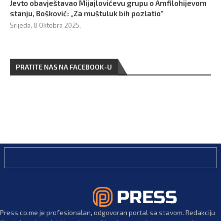
Jevto obavještavao Mijajlovićevu grupu o Amfilohijevom
stanju, Bošković: „Za muštuluk bih pozlatio“
Srijeda, 8 Oktobra 2025,
PRATITE NAS NA FACEBOOK-U
Press.co.me je profesionalan, odgovoran portal sa stavom. Redakciju