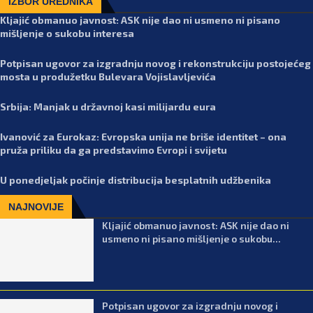
IZBOR UREDNIKA
Kljajić obmanuo javnost: ASK nije dao ni usmeno ni pisano
mišljenje o sukobu interesa
Potpisan ugovor za izgradnju novog i rekonstrukciju postojećeg
mosta u produžetku Bulevara Vojislavljevića
Srbija: Manjak u državnoj kasi milijardu eura
Ivanović za Eurokaz: Evropska unija ne briše identitet – ona
pruža priliku da ga predstavimo Evropi i svijetu
U ponedjeljak počinje distribucija besplatnih udžbenika
NAJNOVIJE
Kljajić obmanuo javnost: ASK nije dao ni
usmeno ni pisano mišljenje o sukobu...
Potpisan ugovor za izgradnju novog i