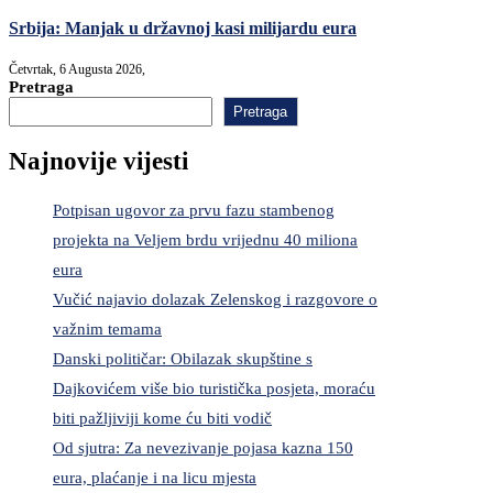
Srbija: Manjak u državnoj kasi milijardu eura
Četvrtak, 6 Augusta 2026,
Pretraga
Pretraga
Najnovije vijesti
Potpisan ugovor za prvu fazu stambenog
projekta na Veljem brdu vrijednu 40 miliona
eura
Vučić najavio dolazak Zelenskog i razgovore o
važnim temama
Danski političar: Obilazak skupštine s
Dajkovićem više bio turistička posjeta, moraću
biti pažljiviji kome ću biti vodič
Od sjutra: Za nevezivanje pojasa kazna 150
eura, plaćanje i na licu mjesta