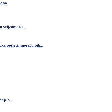
jedno
 vrijednu 40...
čka posjeta, moraću biti...
nje o...