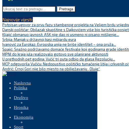
Pretraga
Najnovije vijesti:
Potpisan ugovor za prvu fazu stambenog projekta na Veljem brdu vrijednu
Danski političar: Obilazak skupštine s Dajkovićem više bio turistička posjet
Kljajić obmanuo javnost: ASK nije dao ni usmeno ni pisano mišljenje...
Srbija: Manjak u državnoj kasi milijardu eura
Ivanović za Eurokaz: Evropska unija ne briše identitet – ona pruža...
Spajić: Snažno podržavamo domaće festivale koji godinama grade identite
MPNI do kraja jula realizovalo gotovo sve planirane aktivnosti
U prethodnih pet godina: Vučić tri puta odbio da glasa Rezoluciju...
MCP odgovorila Vučiću: Nedopustivo političko tumačenje litija i crkvenih pi
Andrić: Crnoj Gori nije bilo mjesto na obilježavanju „Oluje“
Naslovna
Politika
Društvo
Hronika
Ekonomija
Sport