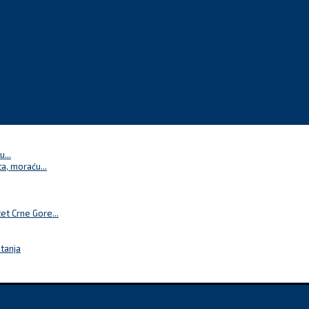
...
a, moraću...
t Crne Gore...
itanja