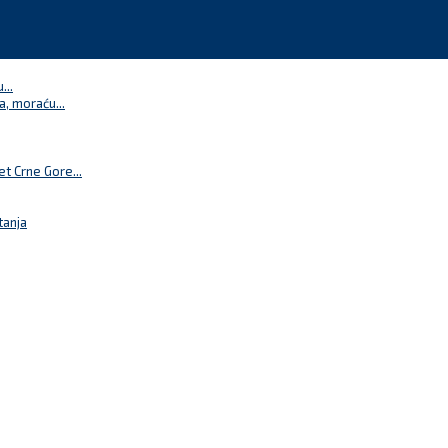
...
a, moraću...
t Crne Gore...
tanja