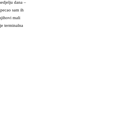
nedjelju dana –
 Upecao sam ih
njihovi mali
 je terminalna