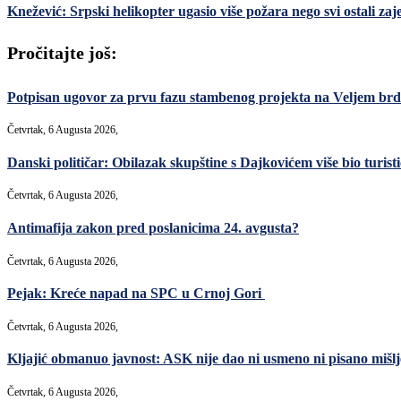
Knežević: Srpski helikopter ugasio više požara nego svi ostali za
Pročitajte još:
Potpisan ugovor za prvu fazu stambenog projekta na Veljem brdu
Četvrtak, 6 Augusta 2026,
Danski političar: Obilazak skupštine s Dajkovićem više bio turisti
Četvrtak, 6 Augusta 2026,
Antimafija zakon pred poslanicima 24. avgusta?
Četvrtak, 6 Augusta 2026,
Pejak: Kreće napad na SPC u Crnoj Gori
Četvrtak, 6 Augusta 2026,
Kljajić obmanuo javnost: ASK nije dao ni usmeno ni pisano mišlje
Četvrtak, 6 Augusta 2026,