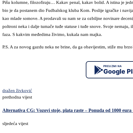
Pišu kolumne, filozofiraju… Kakav penal, kakav bolid. A istina je jedn
bio je da postanem dio Fudbalskog kluba Kom. Poslije igračke i navija
kao mlade somove. A prodavali su nam se za ozbiljne novinare decenijama
poltroni neka i dalje tumače tuđe statuse i tuđe snove. Svoje nemaju, i
faza. S kakvim međedima živimo, kukala nam majka.
P.S. A za novog gazdu neka ne brine, da ga obavijestim, stiže mu brzo
PREUZMI NA
Google P
dražen živković
prethodna vijest
Alternativa CG: Vozovi stoje, plata raste – Ponuda od 1000 eura 
sljedeća vijest