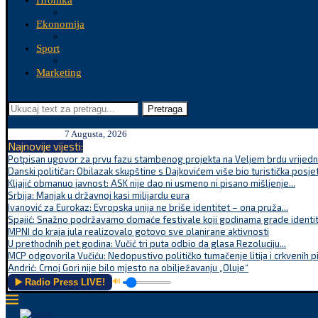
Hronika
Ekonomija
Sport
Marketing
Pretraga
7 Augusta, 2026
Najnovije vijesti:
Potpisan ugovor za prvu fazu stambenog projekta na Veljem brdu vrijednu
Danski političar: Obilazak skupštine s Dajkovićem više bio turistička posjet
Kljajić obmanuo javnost: ASK nije dao ni usmeno ni pisano mišljenje...
Srbija: Manjak u državnoj kasi milijardu eura
Ivanović za Eurokaz: Evropska unija ne briše identitet – ona pruža...
Spajić: Snažno podržavamo domaće festivale koji godinama grade identite
MPNI do kraja jula realizovalo gotovo sve planirane aktivnosti
U prethodnih pet godina: Vučić tri puta odbio da glasa Rezoluciju...
MCP odgovorila Vučiću: Nedopustivo političko tumačenje litija i crkvenih p
Andrić: Crnoj Gori nije bilo mjesto na obilježavanju „Oluje“
▶️ Radio Press LIVE!
🔊