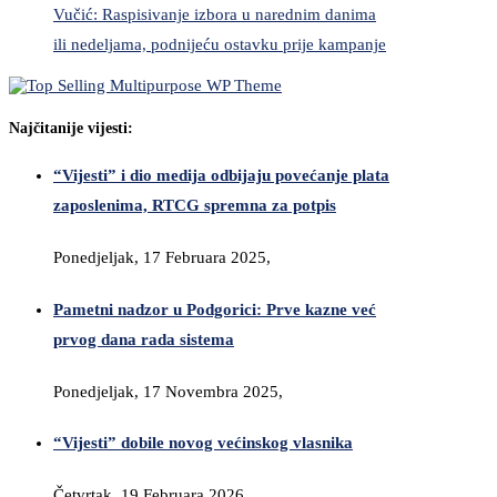
Vučić: Raspisivanje izbora u narednim danima
ili nedeljama, podnijeću ostavku prije kampanje
Najčitanije vijesti:
“Vijesti” i dio medija odbijaju povećanje plata
zaposlenima, RTCG spremna za potpis
Ponedjeljak, 17 Februara 2025,
Pametni nadzor u Podgorici: Prve kazne već
prvog dana rada sistema
Ponedjeljak, 17 Novembra 2025,
“Vijesti” dobile novog većinskog vlasnika
Četvrtak, 19 Februara 2026,