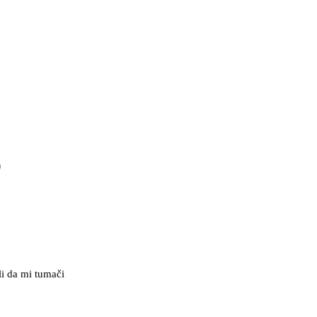
o
li da mi tumači