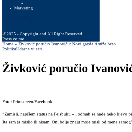
Marketing
7 Augusta, 2026
@2025 - Copyright and All Right Reserved
Press.co.me
Home
»
Živković poručio Ivanoviću: Novi gazda ti stiže brzo
Politika
Udarne vijesti
Živković poručio Ivanović
Foto: Printscreen/Facebook
“Zamisli, napišem status na Fejsbuku – i odmah se nađe neko lijevo p
šta sam ja mislio ili nisam. Oni bolje znaju moje misli od mene samo