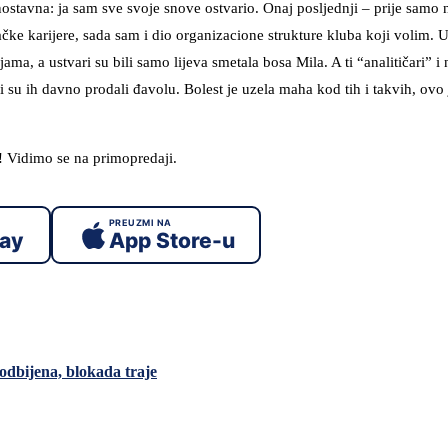
ostavna: ja sam sve svoje snove ostvario. Onaj posljednji – prije samo 
čke karijere, sada sam i dio organizacione strukture kluba koji volim.
, a ustvari su bili samo lijeva smetala bosa Mila. A ti “analitičari” i 
li su ih davno prodali đavolu. Bolest je uzela maha kod tih i takvih, ovo
! Vidimo se na primopredaji.
PREUZMI NA
lay
App Store-u
odbijena, blokada traje