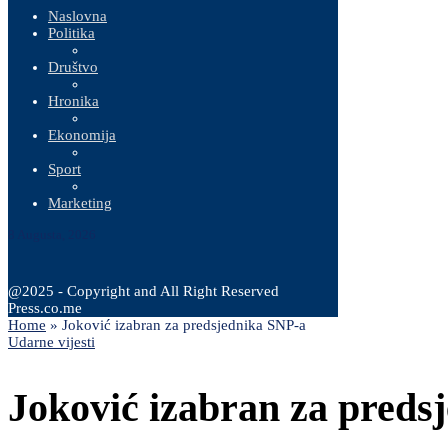
Naslovna
Politika
Društvo
Hronika
Ekonomija
Sport
Marketing
8 Augusta, 2026
@2025 - Copyright and All Right Reserved
Press.co.me
Home
»
Joković izabran za predsjednika SNP-a
Udarne vijesti
Joković izabran za preds