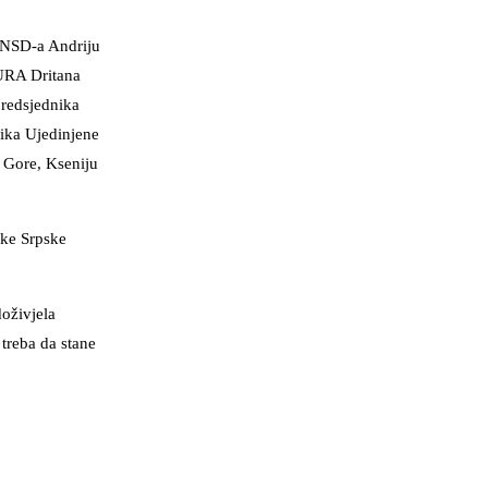
i NSD-a Andriju
 URA Dritana
redsjednika
ika Ujedinjene
 Gore, Kseniju
ike Srpske
oživjela
treba da stane