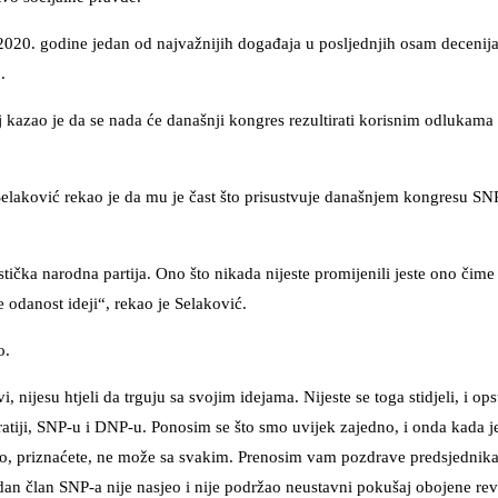
020. godine jedan od najvažnijih događaja u posljednjih osam decenija
o.
 kazao je da se nada će današnji kongres rezultirati korisnim odlukama
Selaković rekao je da mu je čast što prisustvuje današnjem kongresu SN
istička narodna partija. Ono što nikada nijeste promijenili jeste ono čim
je odanost ideji“, rekao je Selaković.
ao.
, nijesu htjeli da trguju sa svojim idejama. Nijeste se toga stidjeli, i ops
atiji, SNP-u i DNP-u. Ponosim se što smo uvijek zajedno, i onda kada je
, a to, priznaćete, ne može sa svakim. Prenosim vam pozdrave predsjedni
an član SNP-a nije nasjeo i nije podržao neustavni pokušaj obojene rev