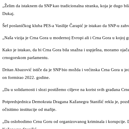
„Želim da istaknem da SNP kao tradicionalna stranka, koja je dugo bil
Dukaj.
Šef poslaničkog kluba PES-a Vasilije Čarapić je istakao da SNP-u zah
„Naša vizija je Crna Gora u modernoj Evropi ali i Crna Gora u kojoj g
Kako je istakao, da bi Crna Gora bila snažna i uspješna, moramo ojača
crnogorskom parlamentu.
Dritan Abazović ističe da je SNP bio možda i većinska Crna Gora u je
on formirao 2022. godine.
„Da u solidarnosti i slozi postižemo ciljeve na korist svih građana Cr
Potpredsjednica Demokrata Dragana Kažanegra Stanišić rekla je, poz
očisitimo institucije od mafije.
„Da oslobodimo Crnu Goru od organizovanog kriminala i korupcije. Do