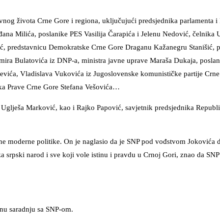
avnog života Crne Gore i regiona, uključujući predsjednika parlamenta 
đana Milića, poslanike PES Vasilija Čarapića i Jelenu Nedović, čelnika
ć, predstavnicu Demokratske Crne Gore Draganu Kažanegru Stanišić, p
mira Bulatovića iz DNP-a, ministra javne uprave Maraša Dukaja, poslan
vića, Vladislava Vukovića iz Jugoslovenske komunističke partije Crne
ika Prave Crne Gore Stefana Vešovića…
PS Uglješa Marković, kao i Rajko Papović, savjetnik predsjednika Republ
bne moderne politike. On je naglasio da je SNP pod vođstvom Jokovića d
 srpski narod i sve koji vole istinu i pravdu u Crnoj Gori, znao da SNP 
ktnu saradnju sa SNP-om.