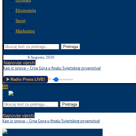
Hronika
Ekonomija
Sport
Marketing
Pretraga
8 Augusta, 2026
Najnovije vijesti:
Kao iz snova – Crna Gora u finalu Svjetskog prvenstva!
▶️ Radio Press LIVE!
🔊
Pretraga
Najnovije vijesti:
Kao iz snova – Crna Gora u finalu Svjetskog prvenstva!