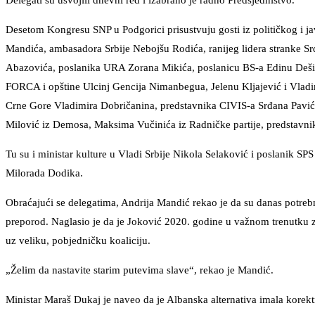
Delegati su usvojili dnevni red i izabrano je radno Predsjedništvo.
Desetom Kongresu SNP u Podgorici prisustvuju gosti iz političkog i j
Mandića, ambasadora Srbije Nebojšu Rodića, ranijeg lidera stranke Sr
Abazovića, poslanika URA Zorana Mikića, poslanicu BS-a Edinu Deši
FORCA i opštine Ulcinj Gencija Nimanbegua, Jelenu Kljajević i Vladi
Crne Gore Vladimira Dobričanina, predstavnika CIVIS-a Srđana Paviće
Milović iz Demosa, Maksima Vučinića iz Radničke partije, predstavn
Tu su i ministar kulture u Vladi Srbije Nikola Selaković i poslanik S
Milorada Dodika.
Obraćajući se delegatima, Andrija Mandić rekao je da su danas potre
preporod. Naglasio je da je Joković 2020. godine u važnom trenutku za
uz veliku, pobjedničku koaliciju.
„Želim da nastavite starim putevima slave“, rekao je Mandić.
Ministar Maraš Dukaj je naveo da je Albanska alternativa imala kore