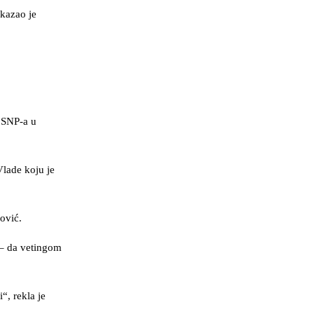
ukazao je
a SNP-a u
Vlade koju je
zović.
 – da vetingom
, rekla je