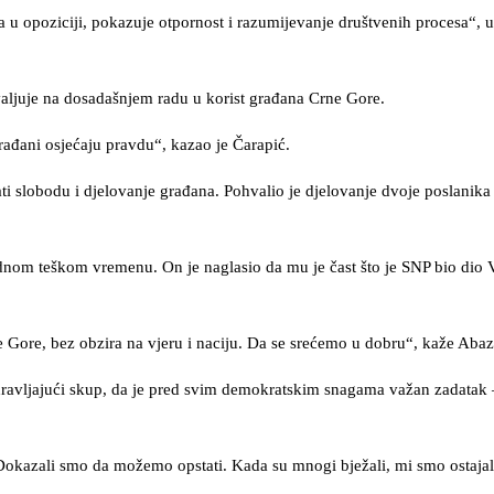
a u opoziciji, pokazuje otpornost i razumijevanje društvenih procesa“, 
valjuje na dosadašnjem radu u korist građana Crne Gore.
rađani osjećaju pravdu“, kazao je Čarapić.
ti slobodu i djelovanje građana. Pohvalio je djelovanje dvoje poslanik
dnom teškom vremenu. On je naglasio da mu je čast što je SNP bio dio 
ne Gore, bez obzira na vjeru i naciju. Da se srećemo u dobru“, kaže Aba
dravljajući skup, da je pred svim demokratskim snagama važan zadatak
kazali smo da možemo opstati. Kada su mnogi bježali, mi smo ostajali“