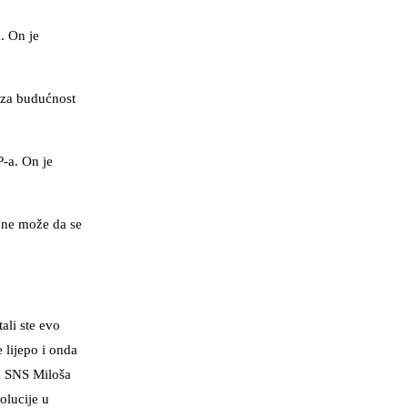
. On je
 za budućnost
P-a. On je
e ne može da se
tali ste evo
 lijepo i onda
ka SNS Miloša
olucije u