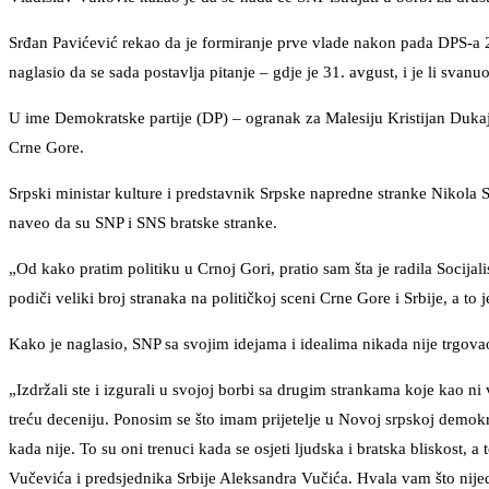
Srđan Pavićević rekao da je formiranje prve vlade nakon pada DPS-a 2
naglasio da se sada postavlja pitanje – gdje je 31. avgust, i je li svanu
U ime Demokratske partije (DP) – ogranak za Malesiju Kristijan Dukaj
Crne Gore.
Srpski ministar kulture i predstavnik Srpske napredne stranke Nikola 
naveo da su SNP i SNS bratske stranke.
„Od kako pratim politiku u Crnoj Gori, pratio sam šta je radila Socijal
podiči veliki broj stranaka na političkoj sceni Crne Gore i Srbije, a to 
Kako je naglasio, SNP sa svojim idejama i idealima nikada nije trgov
„Izdržali ste i izgurali u svojoj borbi sa drugim strankama koje kao ni vi
treću deceniju. Ponosim se što imam prijetelje u Novoj srpskoj demokr
kada nije. To su oni trenuci kada se osjeti ljudska i bratska bliskost
Vučevića i predsjednika Srbije Aleksandra Vučića. Hvala vam što nijed