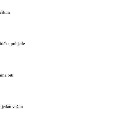
teškim
litičke pobjede
ama biti
o jedan važan