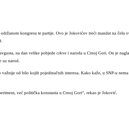
održanom kongresu te partije. Ovo je Jokovićev treći mandat na čelu o
9.
avgusta, na dan velike pobjede crkve i naroda u Crnoj Gori. On je nagla
je uz narod.
bro važnije od bilo kojih pojedinačnih interesa. Kako kaže, u SNP-u nema
periment, već politička konstanta u Crnoj Gori“, rekao je Joković.