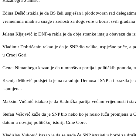
Kažanegra Stanišić.
Edina Dešić istakla je da BS želi uspješan i plodotvoran rad delegatim
vremenima imali su snage i zrelosti za dogovore u korist svih građana
Jelena Kljajević iz DNP-a rekla je da obje stranke imaju obavezu da i
Vladimir Dobričanin rekao je da je SNP dio velike, uspješne priče, a p
u Crnoj Gori.
Genci Nimanbegu kazao je da u mnoštvu partija i političkih ponuda, m
Ksenija Milović podsjetila je na saradnju Demosa i SNP-a i izrazila j
ispunjena.
Maksim Vučinić istakao je da Radnička partija većinu vrijednosti i st
Stefan Vešović kaže da je SNP bio neko ko je nosio luču promjena u C
datum u novijoj političkoj istoriji Crne Gore.
Vladislav Vuković kazao je da se nada će SNP istrajati u borbi za druš