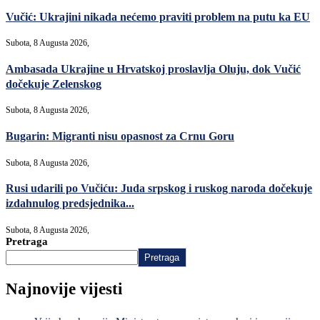
Vučić: Ukrajini nikada nećemo praviti problem na putu ka EU
Subota, 8 Augusta 2026,
Ambasada Ukrajine u Hrvatskoj proslavlja Oluju, dok Vučić
dočekuje Zelenskog
Subota, 8 Augusta 2026,
Bugarin: Migranti nisu opasnost za Crnu Goru
Subota, 8 Augusta 2026,
Rusi udarili po Vučiću: Juda srpskog i ruskog naroda dočekuje
izdahnulog predsjednika...
Subota, 8 Augusta 2026,
Pretraga
Pretraga
Najnovije vijesti