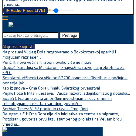
vrijednu...
▶️ Radio Press LIVE!
🔊
Pretraga
Najnovije vijesti:
Na proslavi Vučjeg Dola razgovarano o Bokokotorskoj eparhiji i
mogućem razrješenju...
Perić: Ili nova većina ili izbori, ovako više ne može
Dragaš: Saradnja sa Masdarom je najvažnija razvojna prekretnica za
EPCG
Besplatni udžbenici za više od 67.700 osnovaca: Distribucija počinje u
ponedjeljak
Kao iz snova – Crna Gora u finalu Svjetskog prvenstva!
Pejak: Hoće li Milan Knežević i Vučića nazvati izdajnikom zbog dolaska...
Spajić: Otvaramo vrata američkim investicijama i savremenim
tehnologijama, rezultati saradnje govoriće...
Serbian Times: Vučić podijelio crkvu u Crnoj Gori
Delegacija EU: Crna Gora nije dio inicijative za centre za migrante,...
Potpisan ugovor za prvu fazu stambenog projekta na Veljem brdu
vrijednu...