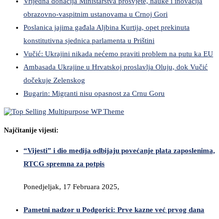
Vrijedna donacija Ministarstva prosvjete, nauke i inovacija
obrazovno-vaspitnim ustanovama u Crnoj Gori
Poslanica jajima gađala Aljbina Kurtija, opet prekinuta
konstitutivna sjednica parlamenta u Prištini
Vučić: Ukrajini nikada nećemo praviti problem na putu ka EU
Ambasada Ukrajine u Hrvatskoj proslavlja Oluju, dok Vučić
dočekuje Zelenskog
Bugarin: Migranti nisu opasnost za Crnu Goru
Najčitanije vijesti:
“Vijesti” i dio medija odbijaju povećanje plata zaposlenima,
RTCG spremna za potpis
Ponedjeljak, 17 Februara 2025,
Pametni nadzor u Podgorici: Prve kazne već prvog dana