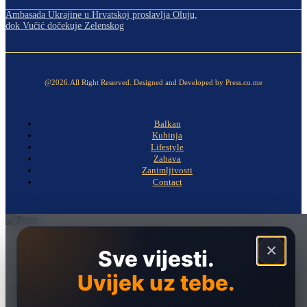
Ambasada Ukrajine u Hrvatskoj proslavlja Oluju,
dok Vučić dočekuje Zelenskog
@2026.All Right Reserved. Designed and Developed by Press.co.me
Balkan
Kuhinja
Lifestyle
Zabava
Zanimljivosti
Contact
Naslovna
×
Sve vijesti.
Politika
Uvijek uz tebe.
Društvo
Hronika