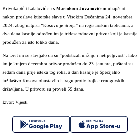
Krivokapić i Lalatović su s
Marinkom Jovanovićem
uhapšeni
nakon proslave ktitorske slave u Visokim Dečanima 24. novembra
2024. zbog natpisa “Kosovo je Srbija” na registarskim tablicama, a
dva dana kasnije određen im je tridesetodnevni pritvor koji je kasnije
produžen za isto toliko dana.
Na teret im se stavljalo da su “podsticali mržnju i netrpeljivost”. Iako
im je krajem decembra pritvor produžen do 23. januara, pušteni su
sedam dana prije isteka tog roka, a dan kasnije je Specijalno
tužilaštvo Kosova obustavilo istragu protiv trojice crnogorskih
državljana. U pritvoru su proveli 55 dana.
Izvor: Vijesti
PREUZMI NA
PREUZMI NA
Google Play
App Store-u