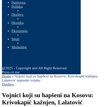
Naslovna
Politika
Društvo
Hronika
Ekonomija
Sport
Marketing
9 Augusta, 2026
@2025 - Copyright and All Right Reserved
Press.co.me
Home
»
Vojnici koji su hapšeni na Kosovu: Krivokapić kažnjen,
Lalatović napustio vojsku
Društvo
Vojnici koji su hapšeni na Kosovu:
Krivokapić kažnjen, Lalatović