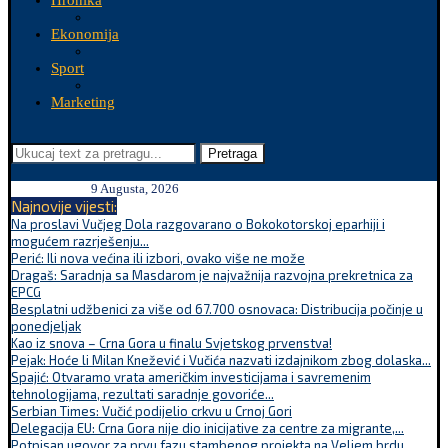
Hronika
Ekonomija
Sport
Marketing
Pretraga
9 Augusta, 2026
Najnovije vijesti:
Na proslavi Vučjeg Dola razgovarano o Bokokotorskoj eparhiji i
mogućem razrješenju...
Perić: Ili nova većina ili izbori, ovako više ne može
Dragaš: Saradnja sa Masdarom je najvažnija razvojna prekretnica za
EPCG
Besplatni udžbenici za više od 67.700 osnovaca: Distribucija počinje u
ponedjeljak
Kao iz snova – Crna Gora u finalu Svjetskog prvenstva!
Pejak: Hoće li Milan Knežević i Vučića nazvati izdajnikom zbog dolaska...
Spajić: Otvaramo vrata američkim investicijama i savremenim
tehnologijama, rezultati saradnje govoriće...
Serbian Times: Vučić podijelio crkvu u Crnoj Gori
Delegacija EU: Crna Gora nije dio inicijative za centre za migrante,...
Potpisan ugovor za prvu fazu stambenog projekta na Veljem brdu