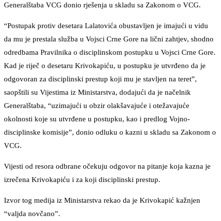
Generalštaba VCG donio rješenja u skladu sa Zakonom o VCG.
“Postupak protiv desetara Lalatovića obustavljen je imajući u vidu
da mu je prestala služba u Vojsci Crne Gore na lični zahtjev, shodno
odredbama Pravilnika o disciplinskom postupku u Vojsci Crne Gore.
Kad je riječ o desetaru Krivokapiću, u postupku je utvrđeno da je
odgovoran za disciplinski prestup koji mu je stavljen na teret”,
saopštili su Vijestima iz Ministarstva, dodajući da je načelnik
Generalštaba, “uzimajući u obzir olakšavajuće i otežavajuće
okolnosti koje su utvrđene u postupku, kao i predlog Vojno-
disciplinske komisije”, donio odluku o kazni u skladu sa Zakonom o
VCG.
Vijesti od resora odbrane očekuju odgovor na pitanje koja kazna je
izrečena Krivokapiću i za koji disciplinski prestup.
Izvor tog medija iz Ministarstva rekao da je Krivokapić kažnjen
“valjda novčano”.