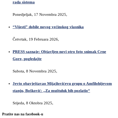
rada sistema
Ponedjeljak, 17 Novembra 2025,
“Vijesti” dobile novog većinskog vlasnika
Četvrtak, 19 Februara 2026,
PRESS saznaje: Objavljen novi otro foto snimak Crne
Gore, pogledajte
Subota, 8 Novembra 2025,
Jevto obavještavao Mijajlovićevu grupu o Amfilohijevom
stanju, Bošković: „Za muštuluk bih pozlatio“
Srijeda, 8 Oktobra 2025,
Pratite nas na facebook-u