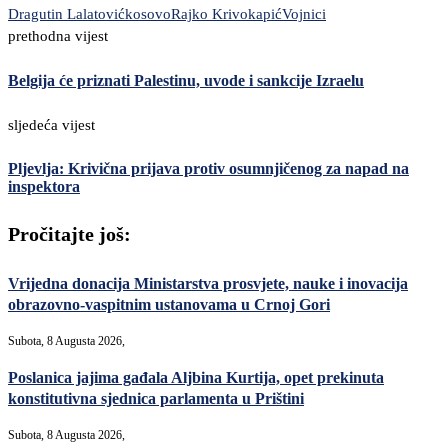
Dragutin Lalatović
kosovo
Rajko Krivokapić
Vojnici
prethodna vijest
Belgija će priznati Palestinu, uvode i sankcije Izraelu
sljedeća vijest
Pljevlja: Krivična prijava protiv osumnjičenog za napad na
inspektora
Pročitajte još:
Vrijedna donacija Ministarstva prosvjete, nauke i inovacija
obrazovno-vaspitnim ustanovama u Crnoj Gori
Subota, 8 Augusta 2026,
Poslanica jajima gađala Aljbina Kurtija, opet prekinuta
konstitutivna sjednica parlamenta u Prištini
Subota, 8 Augusta 2026,