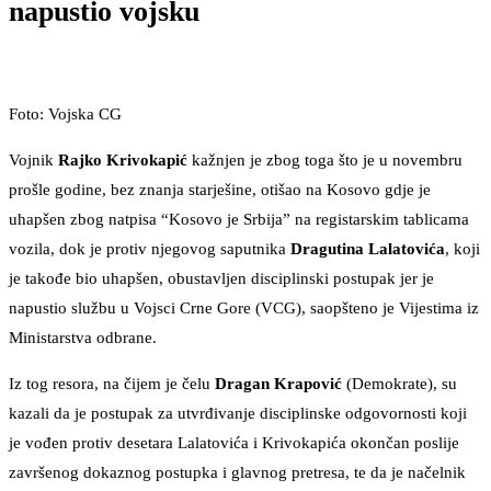
napustio vojsku
Foto: Vojska CG
Vojnik
Rajko Krivokapić
kažnjen je zbog toga što je u novembru
prošle godine, bez znanja starješine, otišao na Kosovo gdje je
uhapšen zbog natpisa “Kosovo je Srbija” na registarskim tablicama
vozila, dok je protiv njegovog saputnika
Dragutina Lalatovića
, koji
je takođe bio uhapšen, obustavljen disciplinski postupak jer je
napustio službu u Vojsci Crne Gore (VCG), saopšteno je Vijestima iz
Ministarstva odbrane.
Iz tog resora, na čijem je čelu
Dragan Krapović
(Demokrate), su
kazali da je postupak za utvrđivanje disciplinske odgovornosti koji
je vođen protiv desetara Lalatovića i Krivokapića okončan poslije
završenog dokaznog postupka i glavnog pretresa, te da je načelnik