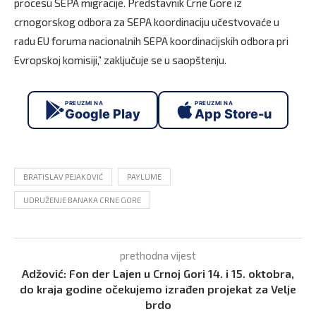
procesu SEPA migracije. Predstavnik Crne Gore iz
crnogorskog odbora za SEPA koordinaciju učestvovaće u
radu EU foruma nacionalnih SEPA koordinacijskih odbora pri
Evropskoj komisiji,” zaključuje se u saopštenju.
PREUZMI NA
PREUZMI NA
Google Play
App Store-u
BRATISLAV PEJAKOVIĆ
PAYLUME
UDRUŽENJE BANAKA CRNE GORE
prethodna vijest
Adžović: Fon der Lajen u Crnoj Gori 14. i 15. oktobra,
do kraja godine očekujemo izrađen projekat za Velje
brdo