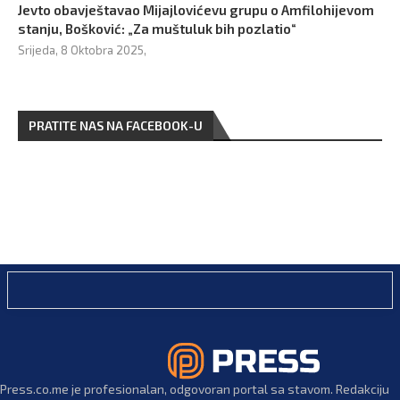
Jevto obavještavao Mijajlovićevu grupu o Amfilohijevom
stanju, Bošković: „Za muštuluk bih pozlatio“
Srijeda, 8 Oktobra 2025,
PRATITE NAS NA FACEBOOK-U
Press.co.me je profesionalan, odgovoran portal sa stavom. Redakciju