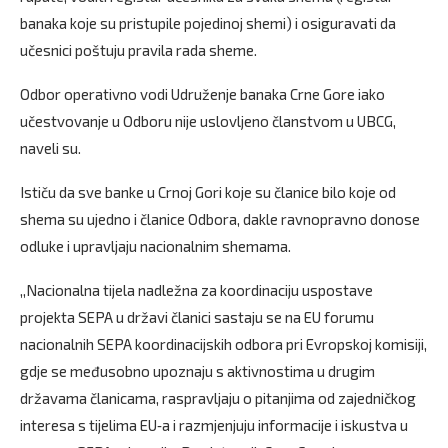
banaka koje su pristupile pojedinoj shemi) i osiguravati da
učesnici poštuju pravila rada sheme.
Odbor operativno vodi Udruženje banaka Crne Gore iako
učestvovanje u Odboru nije uslovljeno članstvom u UBCG,
naveli su.
Ističu da sve banke u Crnoj Gori koje su članice bilo koje od
shema su ujedno i članice Odbora, dakle ravnopravno donose
odluke i upravljaju nacionalnim shemama.
,,Nacionalna tijela nadležna za koordinaciju uspostave
projekta SEPA u državi članici sastaju se na EU forumu
nacionalnih SEPA koordinacijskih odbora pri Evropskoj komisiji,
gdje se međusobno upoznaju s aktivnostima u drugim
državama članicama, raspravljaju o pitanjima od zajedničkog
interesa s tijelima EU‐a i razmjenjuju informacije i iskustva u