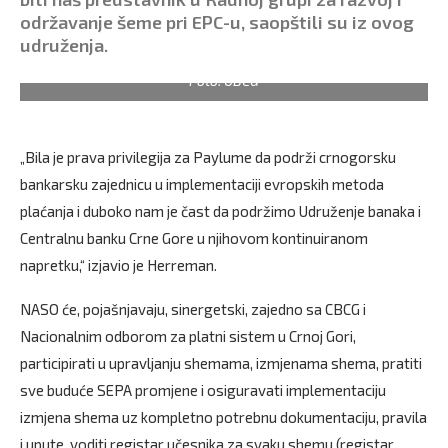
održavanje šeme pri EPC-u, saopštili su iz ovog
udruženja.
Foto: UBCG
„Bila je prava privilegija za Paylume da podrži crnogorsku
bankarsku zajednicu u implementaciji evropskih metoda
plaćanja i duboko nam je čast da podržimo Udruženje banaka i
Centralnu banku Crne Gore u njihovom kontinuiranom
napretku,“ izjavio je Herreman.
NASO će, pojašnjavaju, sinergetski, zajedno sa CBCG i
Nacionalnim odborom za platni sistem u Crnoj Gori,
participirati u upravljanju shemama, izmjenama shema, pratiti
sve buduće SEPA promjene i osiguravati implementaciju
izmjena shema uz kompletno potrebnu dokumentaciju, pravila
i upute, voditi registar učesnika za svaku shemu (registar