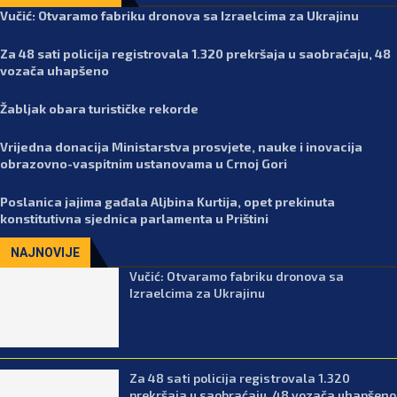
Vučić: Otvaramo fabriku dronova sa Izraelcima za Ukrajinu
Za 48 sati policija registrovala 1.320 prekršaja u saobraćaju, 48
vozača uhapšeno
Žabljak obara turističke rekorde
Vrijedna donacija Ministarstva prosvjete, nauke i inovacija
obrazovno-vaspitnim ustanovama u Crnoj Gori
Poslanica jajima gađala Aljbina Kurtija, opet prekinuta
konstitutivna sjednica parlamenta u Prištini
NAJNOVIJE
Vučić: Otvaramo fabriku dronova sa
Izraelcima za Ukrajinu
Za 48 sati policija registrovala 1.320
prekršaja u saobraćaju, 48 vozača uhapšeno