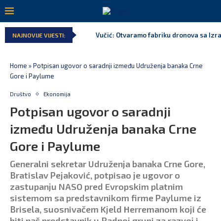
Vučić: Otvaramo fabriku dronova sa Izr
NAJNOVIJE VIJESTI:
Home
»
Potpisan ugovor o saradnji između Udruženja banaka Crne
Gore i Paylume
Društvo
Ekonomija
Potpisan ugovor o saradnji
između Udruženja banaka Crne
Gore i Paylume
Generalni sekretar Udruženja banaka Crne Gore,
Bratislav Pejaković, potpisao je ugovor o
zastupanju NASO pred Evropskim platnim
sistemom sa predstavnikom firme Paylume iz
Brisela, suosnivačem Kjeld Herremanom koji će
biti naš predstavnik u Radnoj grupi za razvoj i