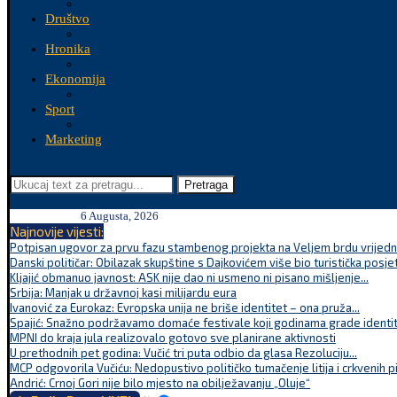
Društvo
Hronika
Ekonomija
Sport
Marketing
Pretraga
6 Augusta, 2026
Najnovije vijesti:
Potpisan ugovor za prvu fazu stambenog projekta na Veljem brdu vrijednu
Danski političar: Obilazak skupštine s Dajkovićem više bio turistička posjet
Kljajić obmanuo javnost: ASK nije dao ni usmeno ni pisano mišljenje...
Srbija: Manjak u državnoj kasi milijardu eura
Ivanović za Eurokaz: Evropska unija ne briše identitet – ona pruža...
Spajić: Snažno podržavamo domaće festivale koji godinama grade identite
MPNI do kraja jula realizovalo gotovo sve planirane aktivnosti
U prethodnih pet godina: Vučić tri puta odbio da glasa Rezoluciju...
MCP odgovorila Vučiću: Nedopustivo političko tumačenje litija i crkvenih p
Andrić: Crnoj Gori nije bilo mjesto na obilježavanju „Oluje“