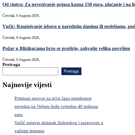
Od sjutra: Za nevezivanje pojasa kazna 150 eura, plaćanje i na lic
Četvrtak, 6 Augusta 2026,
Vučić: Raspisivanje izbora u narednim danima ili nedeljama, po
Četvrtak, 6 Augusta 2026,
Požar u Blizikućama brzo se proširio, zahvatio veliku površinu
Četvrtak, 6 Augusta 2026,
Pretraga
Pretraga
Najnovije vijesti
Potpisan ugovor za prvu fazu stambenog
projekta na Veljem brdu vrijednu 40 miliona
eura
Vučić najavio dolazak Zelenskog i razgovore o
važnim temama