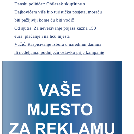
Danski političar: Obilazak skupštine s
Dajkovićem više bio turistička posjeta, moraću
biti pažljiviji kome ću biti vodič
Od sjutra: Za nevezivanje pojasa kazna 150
eura, plaćanje i na licu mjesta
Vučić: Raspisivanje izbora u narednim danima
ili nedeljama, podnijeću ostavku prije kampanje