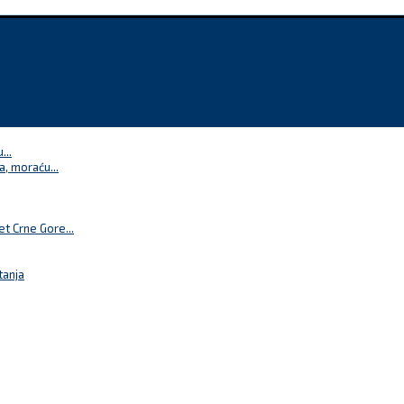
...
a, moraću...
t Crne Gore...
tanja