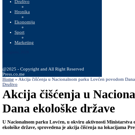
Društvo
Hronika
Ekonomija
Sport
Marketing
6 Augusta, 2026
@2025 - Copyright and All Right Reserved
Press.co.me
Home
»
Akcija čišćenja u Nacionalnom parku Lovćen povodom Dana
Društvo
Akcija čišćenja u Nacio
Dana ekološke države
U Nacionalnom parku Lovćen, u okviru aktivnosti Ministarstva e
ekološke države, sprovedena je akcija čišćenja na lokacijama Pres