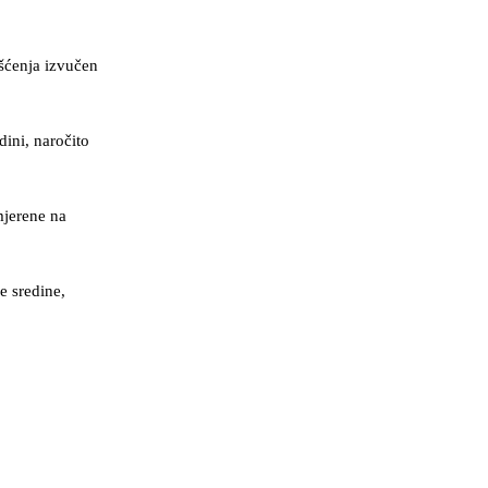
šćenja izvučen
dini, naročito
mjerene na
e sredine,