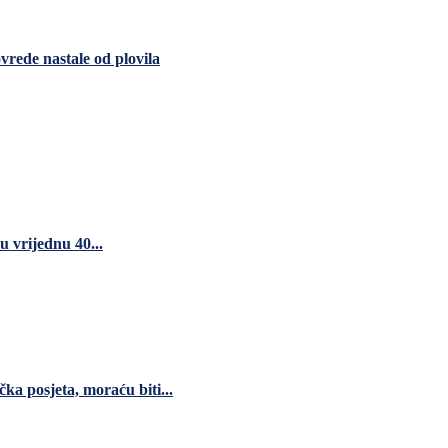
vrede nastale od plovila
 vrijednu 40...
čka posjeta, moraću biti...