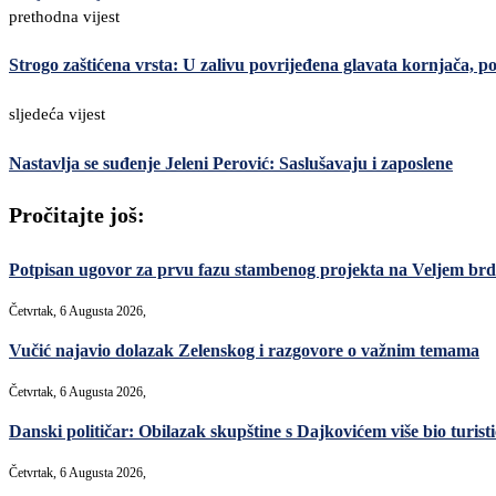
prethodna vijest
Strogo zaštićena vrsta: U zalivu povrijeđena glavata kornjača, po
sljedeća vijest
Nastavlja se suđenje Jeleni Perović: Saslušavaju i zaposlene
Pročitajte još:
Potpisan ugovor za prvu fazu stambenog projekta na Veljem brdu
Četvrtak, 6 Augusta 2026,
Vučić najavio dolazak Zelenskog i razgovore o važnim temama
Četvrtak, 6 Augusta 2026,
Danski političar: Obilazak skupštine s Dajkovićem više bio turisti
Četvrtak, 6 Augusta 2026,