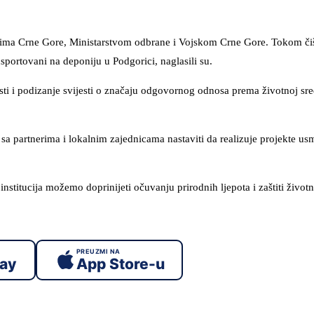
ovima Crne Gore, Ministarstvom odbrane i Vojskom Crne Gore. Tokom či
nsportovani na deponiju u Podgorici, naglasili su.
nosti i podizanje svijesti o značaju odgovornog odnosa prema životnoj sre
i sa partnerima i lokalnim zajednicama nastaviti da realizuje projekte us
titucija možemo doprinijeti očuvanju prirodnih ljepota i zaštiti životn
PREUZMI NA
lay
App Store-u