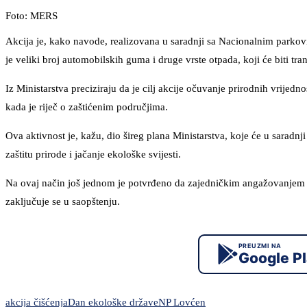
Foto: MERS
Akcija je, kako navode, realizovana u saradnji sa Nacionalnim park
je veliki broj automobilskih guma i druge vrste otpada, koji će biti tra
Iz Ministarstva preciziraju da je cilj akcije očuvanje prirodnih vrijed
kada je riječ o zaštićenim područjima.
Ova aktivnost je, kažu, dio šireg plana Ministarstva, koje će u saradnj
zaštitu prirode i jačanje ekološke svijesti.
Na ovaj način još jednom je potvrđeno da zajedničkim angažovanjem ins
zaključuje se u saopštenju.
PREUZMI NA
Google P
akcija čišćenja
Dan ekološke države
NP Lovćen