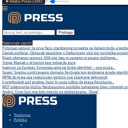
▶️ Radio Press LIVE!
🔊
Pretraga
Najnovije vijesti:
Potpisan ugovor za prvu fazu stambenog projekta na Veljem brdu vrijednu
Danski političar: Obilazak skupštine s Dajkovićem više bio turistička posjet
Kljajić obmanuo javnost: ASK nije dao ni usmeno ni pisano mišljenje...
Srbija: Manjak u državnoj kasi milijardu eura
Ivanović za Eurokaz: Evropska unija ne briše identitet – ona pruža...
Spajić: Snažno podržavamo domaće festivale koji godinama grade identite
MPNI do kraja jula realizovalo gotovo sve planirane aktivnosti
U prethodnih pet godina: Vučić tri puta odbio da glasa Rezoluciju...
MCP odgovorila Vučiću: Nedopustivo političko tumačenje litija i crkvenih pi
Andrić: Crnoj Gori nije bilo mjesto na obilježavanju „Oluje“
Naslovna
Politika