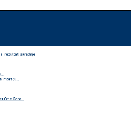
a, rezultati saradnje
...
a, moraću...
t Crne Gore...