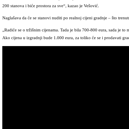
200 stanova i biće prostora za sve“, kazao je Vešović.
Naglašava da će se stanovi nuditi po realnoj cijeni gradnje – što trenu
„Radiće se o tržišnim cijenama. Tada je bila 700-800 eura, sada je to m
Ako cijena u izgradnji bude 1.000 eura, za toliko će se i prodavati gr