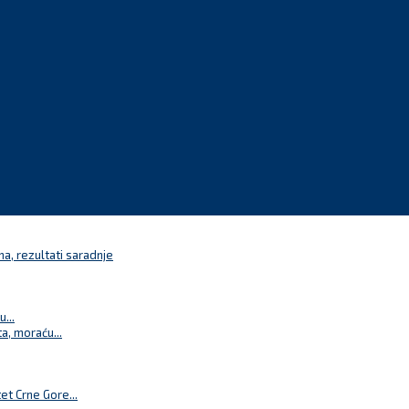
a, rezultati saradnje
...
a, moraću...
t Crne Gore...