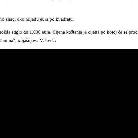
tno znači oko hiljadu eura po kvadratu.
ožda stiglo do 1.000 eura. Cijena koštanja je cijena po kojoj će se prod
ađanima“, objašnjava Vešović.