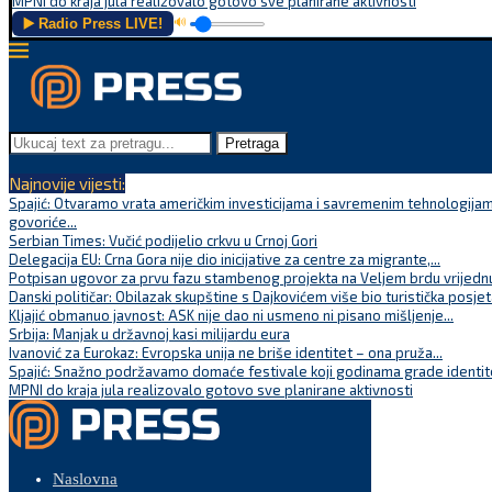
MPNI do kraja jula realizovalo gotovo sve planirane aktivnosti
▶️ Radio Press LIVE!
🔊
Pretraga
Najnovije vijesti:
Spajić: Otvaramo vrata američkim investicijama i savremenim tehnologijam
govoriće...
Serbian Times: Vučić podijelio crkvu u Crnoj Gori
Delegacija EU: Crna Gora nije dio inicijative za centre za migrante,...
Potpisan ugovor za prvu fazu stambenog projekta na Veljem brdu vrijednu
Danski političar: Obilazak skupštine s Dajkovićem više bio turistička posjet
Kljajić obmanuo javnost: ASK nije dao ni usmeno ni pisano mišljenje...
Srbija: Manjak u državnoj kasi milijardu eura
Ivanović za Eurokaz: Evropska unija ne briše identitet – ona pruža...
Spajić: Snažno podržavamo domaće festivale koji godinama grade identite
MPNI do kraja jula realizovalo gotovo sve planirane aktivnosti
Naslovna