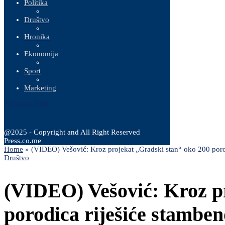
Politika
Društvo
Hronika
Ekonomija
Sport
Marketing
7 Augusta, 2026
@2025 - Copyright and All Right Reserved
Press.co.me
Home
»
(VIDEO) Vešović: Kroz projekat „Gradski stan“ oko 200 porod
Društvo
(VIDEO) Vešović: Kroz p
porodica riješiće stamben