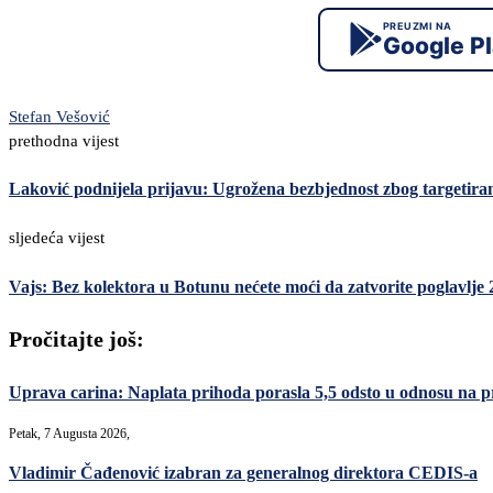
PREUZMI NA
Google P
Stefan Vešović
prethodna vijest
Laković podnijela prijavu: Ugrožena bezbjednost zbog targetir
sljedeća vijest
Vajs: Bez kolektora u Botunu nećete moći da zatvorite poglavlje 
Pročitajte još:
Uprava carina: Naplata prihoda porasla 5,5 odsto u odnosu na p
Petak, 7 Augusta 2026,
Vladimir Čađenović izabran za generalnog direktora CEDIS-a