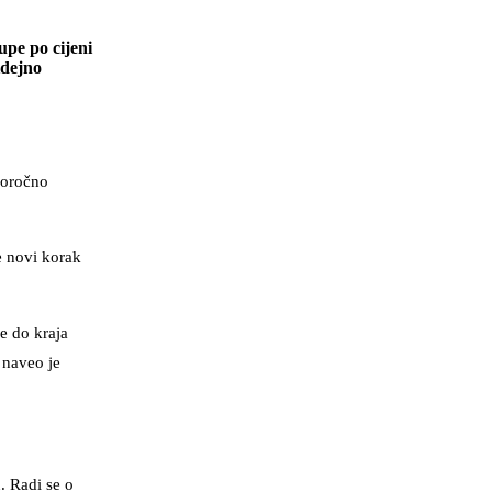
upe po cijeni
idejno
goročno
e novi korak
e do kraja
 naveo je
. Radi se o