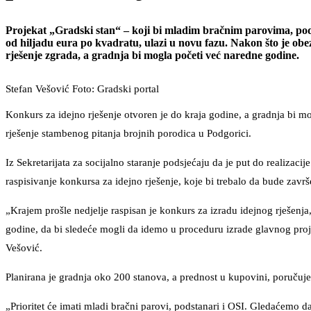
Projekat „Gradski stan“ – koji bi mladim bračnim parovima, pod
od hiljadu eura po kvadratu, ulazi u novu fazu. Nakon što je ob
rješenje zgrada, a gradnja bi mogla početi već naredne godine.
Stefan Vešović Foto: Gradski portal
Konkurs za idejno rješenje otvoren je do kraja godine, a gradnja bi 
rješenje stambenog pitanja brojnih porodica u Podgorici.
Iz Sekretarijata za socijalno staranje podsjećaju da je put do realizac
raspisivanje konkursa za idejno rješenje, koje bi trebalo da bude zavr
„Krajem prošle nedjelje raspisan je konkurs za izradu idejnog rješenja
godine, da bi sledeće mogli da idemo u proceduru izrade glavnog proj
Vešović.
Planirana je gradnja oko 200 stanova, a prednost u kupovini, poručuj
„Prioritet će imati mladi bračni parovi, podstanari i OSI. Gledaćemo d