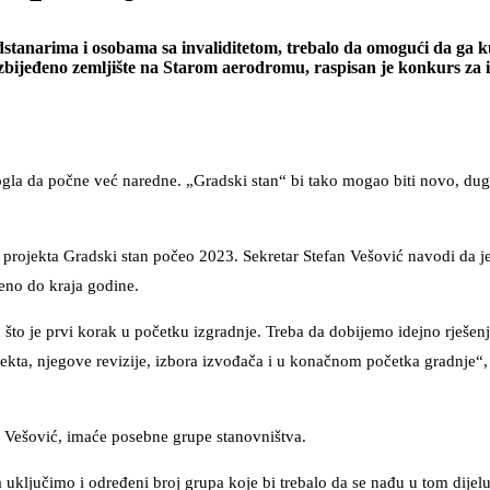
stanarima i osobama sa invaliditetom, trebalo da omogući da ga k
ezbijeđeno zemljište na Starom aerodromu, raspisan je konkurs za 
mogla da počne već naredne. „Gradski stan“ bi tako mogao biti novo, du
ije projekta Gradski stan počeo 2023. Sekretar Stefan Vešović navodi da j
šeno do kraja godine.
, što je prvi korak u početku izgradnje. Treba da dobijemo idejno rješenj
ekta, njegove revizije, izbora izvođača i u konačnom početka gradnje“,
e Vešović, imaće posebne grupe stanovništva.
a uključimo i određeni broj grupa koje bi trebalo da se nađu u tom dijelu