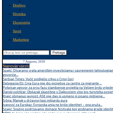
Društvo
Hronika
Ekonomija
Sport
Marketing
Pretraga
7 Augusta, 2026
Najnovije vijesti:
Spajić: Otvaramo vrata američkim investicijama i savremenim tehnologijam
govoriće...
Serbian Times: Vučić podijelio crkvu u Crnoj Gori
Delegacija EU: Crna Gora nije dio inicijative za centre za migrante,...
Potpisan ugovor za prvu fazu stambenog projekta na Veljem brdu vrijednu
Danski političar: Obilazak skupštine s Dajkovićem više bio turistička posjet
Kljajić obmanuo javnost: ASK nije dao ni usmeno ni pisano mišljenje...
Srbija: Manjak u državnoj kasi milijardu eura
Ivanović za Eurokaz: Evropska unija ne briše identitet – ona pruža...
Spajić: Snažno podržavamo domaće festivale koji godinama grade identite