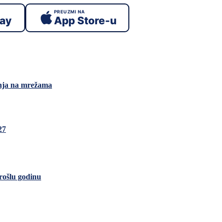
PREUZMI NA
lay
App Store-u
anja na mrežama
27
rošlu godinu