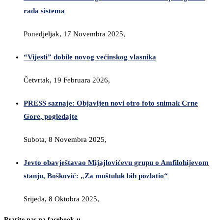
rada sistema
Ponedjeljak, 17 Novembra 2025,
“Vijesti” dobile novog većinskog vlasnika
Četvrtak, 19 Februara 2026,
PRESS saznaje: Objavljen novi otro foto snimak Crne
Gore, pogledajte
Subota, 8 Novembra 2025,
Jevto obavještavao Mijajlovićevu grupu o Amfilohijevom
stanju, Bošković: „Za muštuluk bih pozlatio“
Srijeda, 8 Oktobra 2025,
Pratite nas na facebook-u