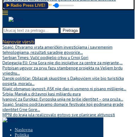
▶️ Radio Press LIVE!
🔊
Pretraga
Najnovije vijesti:
Spajić: Otvaramo vrata američkim investicijama i savremenim
tehnologijama, rezultati saradnje govoriće...
Serbian Times: Vučić podijelio crkvu u Crnoj Gori
Delegacija EU: Crna Gora nije dio inicijative za centre za migrante,...
Potpisan ugovor za prvu fazu stambenog projekta na Veljem brdu
vrijednu...
Danski političar: Obilazak skupštine s Dajkovićem više bio turistička
posjeta, moraću...
Kljajić obmanuo javnost: ASK nije dao ni usmeno ni pisano mišljenje...
Srbija: Manjak u državnoj kasi milijardu eura
Ivanović za Eurokaz: Evropska unija ne briše identitet – ona pruža...
Spajić: Snažno podržavamo domaće festivale koji godinama grade
identitet Crne Gore...
MPNI do kraja jula realizovalo gotovo sve planirane aktivnosti
Naslovna
Politika