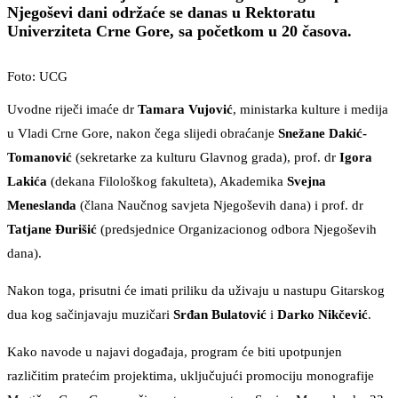
Njegoševi dani održaće se danas u Rektoratu
Univerziteta Crne Gore, sa početkom u 20 časova.
Foto: UCG
Uvodne riječi imaće dr
Tamara Vujović
, ministarka kulture i medija
u Vladi Crne Gore, nakon čega slijedi obraćanje
Snežane Dakić-
Tomanović
(sekretarke za kulturu Glavnog grada), prof. dr
Igora
Lakića
(dekana Filološkog fakulteta), Akademika
Svejna
Meneslanda
(člana Naučnog savjeta Njegoševih dana) i prof. dr
Tatjane Đurišić
(predsjednice Organizacionog odbora Njegoševih
dana).
Nakon toga, prisutni će imati priliku da uživaju u nastupu Gitarskog
dua kog sačinjavaju muzičari
Srđan
Bulatović
i
Darko Nikčević
.
Kako navode u najavi događaja, program će biti upotpunjen
različitim pratećim projektima, uključujući promociju monografije