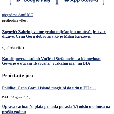
njegoševi dani
UCG
prethodna vijest
Zogović: Zabrinjava me grubo miješanje u unutrašnje stvari
države, Crna Gora dobro zna ko je Milan Knežević
sljedeća vijest
Katnić povezao sukob Vučića i Stefanovića sa klanovima:
Govorio o uticaju „kavčana“ i „škaljaraca“ na BIA
Pročitajte još:
Politiko: Crna Gora i Island mogle bi da uđu u EU u...
Petak, 7 Augusta 2026,
Uprava carina: Naplata prihoda porasla 5,5 odsto u odnosu na
prošlu godinu