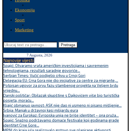
Hronika
Ekonomija
Sport
Marketing
Pretraga
7 Augusta, 2026
Najnovije vijesti:
Spajić: Otvaramo vrata američkim investicijama i savremenim
tehnologijama, rezultati saradnje govoriće...
Serbian Times: Vučić podijelio crkvu u Crnoj Gori
Delegacija EU: Crna Gora nije dio inicijative za centre za migrante,...
Potpisan ugovor za prvu fazu stambenog projekta na Veljem brdu
vrijednu...
Danski političar: Obilazak skupštine s Dajkovićem više bio turistička
posjeta, moraću...
Kljajić obmanuo javnost: ASK nije dao ni usmeno ni pisano mišljenje...
Srbija: Manjak u državnoj kasi milijardu eura
Ivanović za Eurokaz: Evropska unija ne briše identitet – ona pruža...
Spajić: Snažno podržavamo domaće festivale koji godinama grade
identitet Crne Gore...
MPNI do kraja jula realizovalo gotovo sve planirane aktivnosti