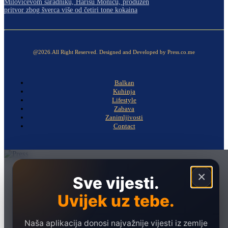
Milovićevom saradniku, Harisu Moniću, produžen
pritvor zbog šverca više od četiri tone kokaina
@2026.All Right Reserved. Designed and Developed by Press.co.me
Balkan
Kuhinja
Lifestyle
Zabava
Zanimljivosti
Contact
Naslovna
×
Sve vijesti.
Politika
Uvijek uz tebe.
Društvo
Hronika
Naša aplikacija donosi najvažnije vijesti iz zemlje