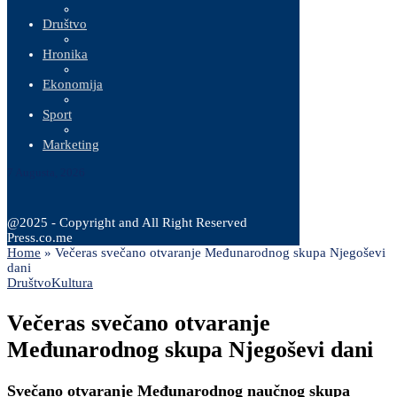
Društvo
Hronika
Ekonomija
Sport
Marketing
7 Augusta, 2026
@2025 - Copyright and All Right Reserved
Press.co.me
Home
»
Večeras svečano otvaranje Međunarodnog skupa Njegoševi
dani
Društvo
Kultura
Večeras svečano otvaranje
Međunarodnog skupa Njegoševi dani
Svečano otvaranje Međunarodnog naučnog skupa