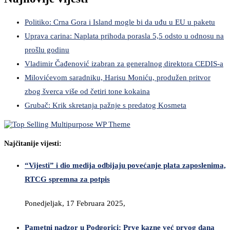
Politiko: Crna Gora i Island mogle bi da uđu u EU u paketu
Uprava carina: Naplata prihoda porasla 5,5 odsto u odnosu na
prošlu godinu
Vladimir Čađenović izabran za generalnog direktora CEDIS-a
Milovićevom saradniku, Harisu Moniću, produžen pritvor
zbog šverca više od četiri tone kokaina
Grubač: Krik skretanja pažnje s predatog Kosmeta
Najčitanije vijesti:
“Vijesti” i dio medija odbijaju povećanje plata zaposlenima,
RTCG spremna za potpis
Ponedjeljak, 17 Februara 2025,
Pametni nadzor u Podgorici: Prve kazne već prvog dana