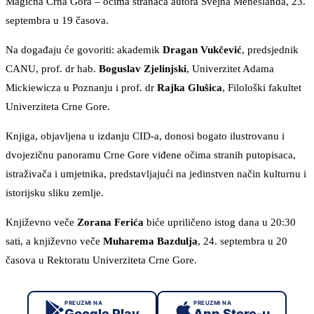
Magična Crna Gora – očima stranaca autora Svejna Meneslanda, 23.
septembra u 19 časova.
Na događaju će govoriti: akademik
Dragan Vukčević
, predsjednik
CANU, prof. dr hab.
Boguslav Zjelinjski
, Univerzitet Adama
Mickiewicza u Poznanju i prof. dr
Rajka Glušica
, Filološki fakultet
Univerziteta Crne Gore.
Knjiga, objavljena u izdanju CID-a, donosi bogato ilustrovanu i
dvojezičnu panoramu Crne Gore viđene očima stranih putopisaca,
istraživača i umjetnika, predstavljajući na jedinstven način kulturnu i
istorijsku sliku zemlje.
Književno veče
Zorana Ferića
biće upriličeno istog dana u 20:30
sati, a književno veče
Muharema Bazdulja
, 24. septembra u 20
časova u Rektoratu Univerziteta Crne Gore.
PREUZMI NA
PREUZMI NA
Google Play
App Store-u